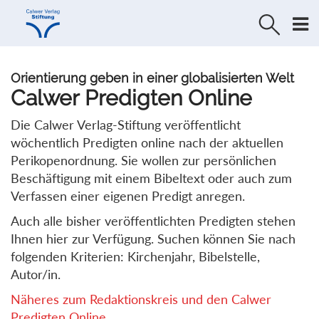
Direkt
Direkt
zur
zum
Navigation
Inhalt
springen
springen
Orientierung geben in einer globalisierten Welt
Calwer Predigten Online
Die Calwer Verlag-Stiftung veröffentlicht
wöchentlich Predigten online nach der aktuellen
Perikopenordnung. Sie wollen zur persönlichen
Beschäftigung mit einem Bibeltext oder auch zum
Verfassen einer eigenen Predigt anregen.
Auch alle bisher veröffentlichten Predigten stehen
Ihnen hier zur Verfügung. Suchen können Sie nach
folgenden Kriterien: Kirchenjahr, Bibelstelle,
Autor/in.
Näheres zum Redaktionskreis und den Calwer
Predigten Online...