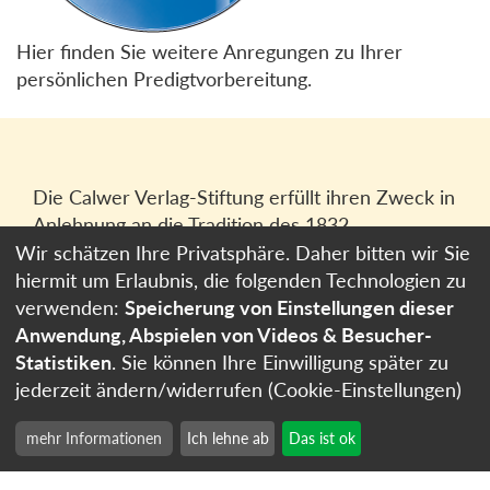
Hier finden Sie weitere Anregungen zu Ihrer
persönlichen Predigtvorbereitung.
Die Calwer Verlag-Stiftung erfüllt ihren Zweck in
Anlehnung an die Tradition des 1832
gegründeten Calwer Verlagsvereins, der
Wir schätzen Ihre Privatsphäre. Daher bitten wir Sie
heutigen
Calwer Verlag Bücher und Medien
hiermit um Erlaubnis, die folgenden Technologien zu
GmbH
in Stuttgart.
verwenden:
Speicherung von Einstellungen dieser
Anwendung, Abspielen von Videos & Besucher-
Impressum
Statistiken
. Sie können Ihre Einwilligung später zu
Datenschutzerklärung
jederzeit ändern/widerrufen (Cookie-Einstellungen)
Cookie-Einstellungen
mehr Informationen
Ich lehne ab
Das ist ok