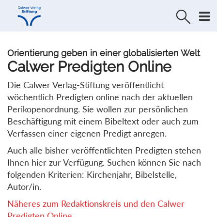
Direkt
Direkt
zur
zum
Navigation
Inhalt
springen
springen
Orientierung geben in einer globalisierten Welt
Calwer Predigten Online
Die Calwer Verlag-Stiftung veröffentlicht
wöchentlich Predigten online nach der aktuellen
Perikopenordnung. Sie wollen zur persönlichen
Beschäftigung mit einem Bibeltext oder auch zum
Verfassen einer eigenen Predigt anregen.
Auch alle bisher veröffentlichten Predigten stehen
Ihnen hier zur Verfügung. Suchen können Sie nach
folgenden Kriterien: Kirchenjahr, Bibelstelle,
Autor/in.
Näheres zum Redaktionskreis und den Calwer
Predigten Online...