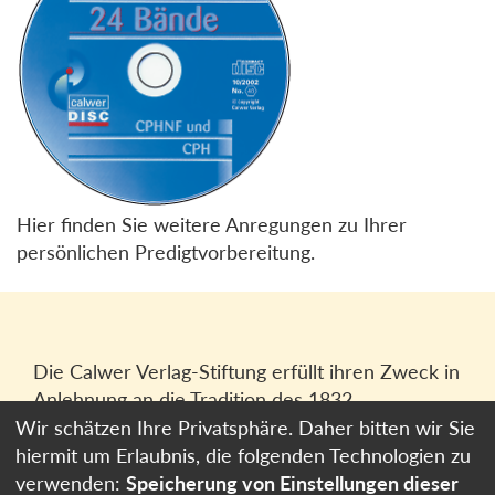
Hier finden Sie weitere Anregungen zu Ihrer
persönlichen Predigtvorbereitung.
Die Calwer Verlag-Stiftung erfüllt ihren Zweck in
Anlehnung an die Tradition des 1832
gegründeten Calwer Verlagsvereins, der
Wir schätzen Ihre Privatsphäre. Daher bitten wir Sie
heutigen
Calwer Verlag Bücher und Medien
hiermit um Erlaubnis, die folgenden Technologien zu
GmbH
in Stuttgart.
verwenden:
Speicherung von Einstellungen dieser