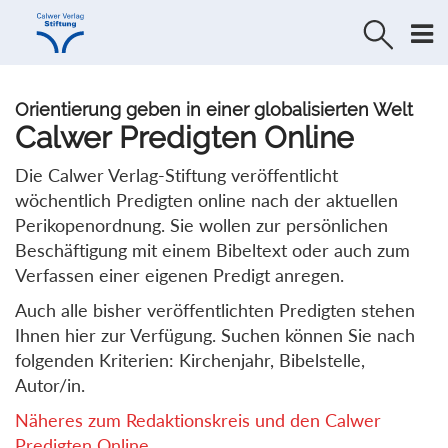
Direkt
Direkt
zur
zum
Navigation
Inhalt
springen
springen
Orientierung geben in einer globalisierten Welt
Calwer Predigten Online
Die Calwer Verlag-Stiftung veröffentlicht
wöchentlich Predigten online nach der aktuellen
Perikopenordnung. Sie wollen zur persönlichen
Beschäftigung mit einem Bibeltext oder auch zum
Verfassen einer eigenen Predigt anregen.
Auch alle bisher veröffentlichten Predigten stehen
Ihnen hier zur Verfügung. Suchen können Sie nach
folgenden Kriterien: Kirchenjahr, Bibelstelle,
Autor/in.
Näheres zum Redaktionskreis und den Calwer
Predigten Online...