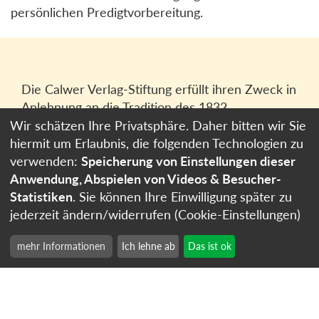
persönlichen Predigtvorbereitung.
Die Calwer Verlag-Stiftung erfüllt ihren Zweck in
Anlehnung an die Tradition des 1832
gegründeten Calwer Verlagsvereins, der
Wir schätzen Ihre Privatsphäre. Daher bitten wir Sie
heutigen
Calwer Verlag Bücher und Medien
hiermit um Erlaubnis, die folgenden Technologien zu
GmbH
in Stuttgart.
verwenden:
Speicherung von Einstellungen dieser
Anwendung, Abspielen von Videos & Besucher-
Impressum
Statistiken
. Sie können Ihre Einwilligung später zu
Datenschutzerklärung
jederzeit ändern/widerrufen (Cookie-Einstellungen)
Cookie-Einstellungen
mehr Informationen
Ich lehne ab
Das ist ok