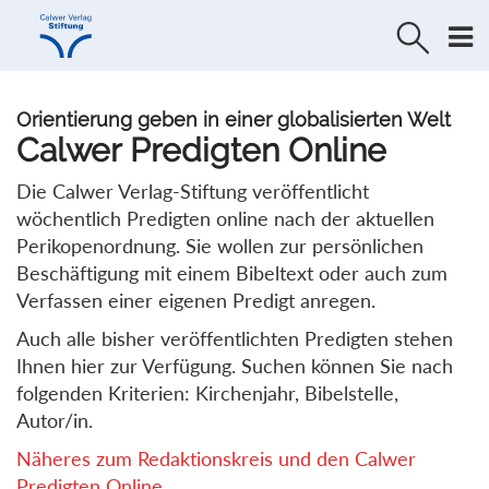
Direkt
Direkt
zur
zum
Navigation
Inhalt
springen
springen
Orientierung geben in einer globalisierten Welt
Calwer Predigten Online
Die Calwer Verlag-Stiftung veröffentlicht
wöchentlich Predigten online nach der aktuellen
Perikopenordnung. Sie wollen zur persönlichen
Beschäftigung mit einem Bibeltext oder auch zum
Verfassen einer eigenen Predigt anregen.
Auch alle bisher veröffentlichten Predigten stehen
Ihnen hier zur Verfügung. Suchen können Sie nach
folgenden Kriterien: Kirchenjahr, Bibelstelle,
Autor/in.
Näheres zum Redaktionskreis und den Calwer
Predigten Online...