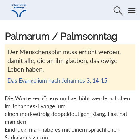
Direkt
Direkt
zur
zum
Navigation
Inhalt
springen
springen
Palmarum / Palmsonntag
Der Menschensohn muss erhöht werden,
damit alle, die an ihn glauben, das ewige
Leben haben.
Das Evangelium nach Johannes 3, 14-15
Die Worte »erhöhen« und »erhöht werden« haben
im Johannes-Evangelium
einen merkwürdig doppeldeutigen Klang. Fast hat
man den
Eindruck, man habe es mit einem sprachlichen
Sarkasmus zu tun.