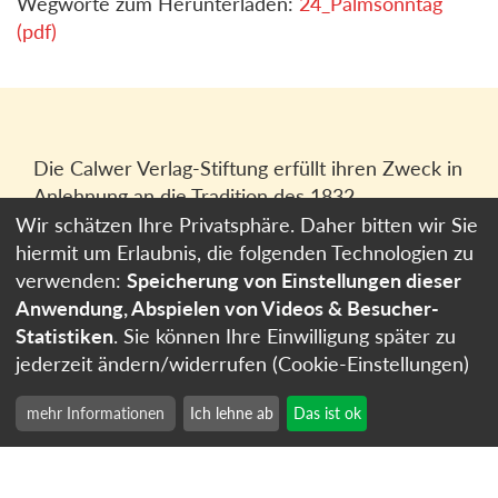
Wegworte zum Herunterladen:
24_Palmsonntag
(pdf)
Die Calwer Verlag-Stiftung erfüllt ihren Zweck in
Anlehnung an die Tradition des 1832
gegründeten Calwer Verlagsvereins, der
Wir schätzen Ihre Privatsphäre. Daher bitten wir Sie
heutigen
Calwer Verlag Bücher und Medien
hiermit um Erlaubnis, die folgenden Technologien zu
GmbH
in Stuttgart.
verwenden:
Speicherung von Einstellungen dieser
Anwendung, Abspielen von Videos & Besucher-
Impressum
Statistiken
. Sie können Ihre Einwilligung später zu
Datenschutzerklärung
jederzeit ändern/widerrufen (Cookie-Einstellungen)
Cookie-Einstellungen
mehr Informationen
Ich lehne ab
Das ist ok