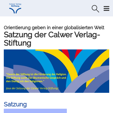
Direkt
Direkt
zur
zum
Navigation
Inhalt
springen
springen
Orientierung geben in einer globalisierten Welt
Satzung der Calwer Verlag-
Stiftung
Satzung