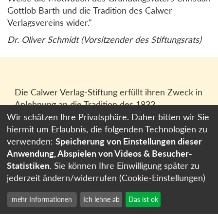
Gottlob Barth und die Tradition des Calwer-
Verlagsvereins wider."
Dr. Oliver Schmidt (Vorsitzender des Stiftungsrats)
Die Calwer Verlag-Stiftung erfüllt ihren Zweck in
Anlehnung an die Tradition des 1832
gegründeten Calwer Verlagsvereins, der
Wir schätzen Ihre Privatsphäre. Daher bitten wir Sie
heutigen
Calwer Verlag Bücher und Medien
hiermit um Erlaubnis, die folgenden Technologien zu
GmbH
in Stuttgart.
verwenden:
Speicherung von Einstellungen dieser
Anwendung, Abspielen von Videos & Besucher-
Impressum
Statistiken
. Sie können Ihre Einwilligung später zu
Datenschutzerklärung
jederzeit ändern/widerrufen (Cookie-Einstellungen)
Cookie-Einstellungen
mehr Informationen
Ich lehne ab
Das ist ok