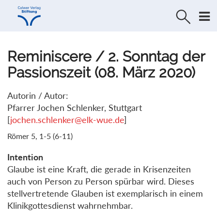
Direkt
Direkt
zur
zum
Navigation
Inhalt
springen
springen
Reminiscere / 2. Sonntag der
Passionszeit (08. März 2020)
Autorin / Autor:
Pfarrer Jochen Schlenker, Stuttgart
[
jochen.schlenker@elk-wue.de
]
Römer 5, 1-5 (6-11)
Intention
Glaube ist eine Kraft, die gerade in Krisenzeiten
auch von Person zu Person spürbar wird. Dieses
stellvertretende Glauben ist exemplarisch in einem
Klinikgottesdienst wahrnehmbar.