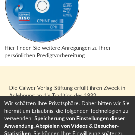
Hier finden Sie weitere Anregungen zu Ihrer
persönlichen Predigtvorbereitung.
Die Calwer Verlag-Stiftung erfüllt ihren Zweck in
Anlehnung an die Tradition des 1832
gegründeten Calwer Verlagsvereins, der
Wir schätzen Ihre Privatsphäre. Daher bitten wir Sie
heutigen
Calwer Verlag Bücher und Medien
hiermit um Erlaubnis, die folgenden Technologien zu
GmbH
in Stuttgart.
verwenden:
Speicherung von Einstellungen dieser
Anwendung, Abspielen von Videos & Besucher-
Impressum
Statistiken
. Sie können Ihre Einwilligung später zu