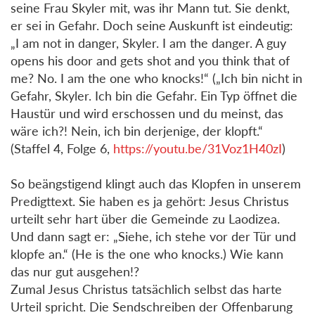
seine Frau Skyler mit, was ihr Mann tut. Sie denkt,
er sei in Gefahr. Doch seine Auskunft ist eindeutig:
„I am not in danger, Skyler. I am the danger. A guy
opens his door and gets shot and you think that of
me? No. I am the one who knocks!“ („Ich bin nicht in
Gefahr, Skyler. Ich bin die Gefahr. Ein Typ öffnet die
Haustür und wird erschossen und du meinst, das
wäre ich?! Nein, ich bin derjenige, der klopft.“
(Staffel 4, Folge 6,
https://youtu.be/31Voz1H40zI
)
So beängstigend klingt auch das Klopfen in unserem
Predigttext. Sie haben es ja gehört: Jesus Christus
urteilt sehr hart über die Gemeinde zu Laodizea.
Und dann sagt er: „Siehe, ich stehe vor der Tür und
klopfe an.“ (He is the one who knocks.) Wie kann
das nur gut ausgehen!?
Zumal Jesus Christus tatsächlich selbst das harte
Urteil spricht. Die Sendschreiben der Offenbarung