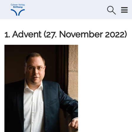
Direkt
Direkt
zur
zum
Navigation
Inhalt
springen
springen
1. Advent (27. November 2022)