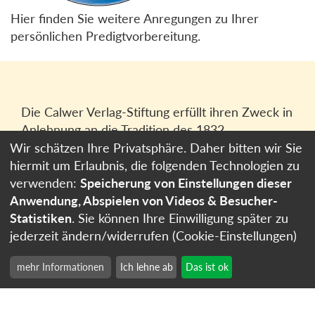
Hier finden Sie weitere Anregungen zu Ihrer
persönlichen Predigtvorbereitung.
Die Calwer Verlag-Stiftung erfüllt ihren Zweck in
Anlehnung an die Tradition des 1832
gegründeten Calwer Verlagsvereins, der
Wir schätzen Ihre Privatsphäre. Daher bitten wir Sie
heutigen
Calwer Verlag Bücher und Medien
hiermit um Erlaubnis, die folgenden Technologien zu
GmbH
in Stuttgart.
verwenden:
Speicherung von Einstellungen dieser
Anwendung, Abspielen von Videos & Besucher-
Impressum
Statistiken
. Sie können Ihre Einwilligung später zu
Datenschutzerklärung
jederzeit ändern/widerrufen (Cookie-Einstellungen)
Cookie-Einstellungen
mehr Informationen
Ich lehne ab
Das ist ok