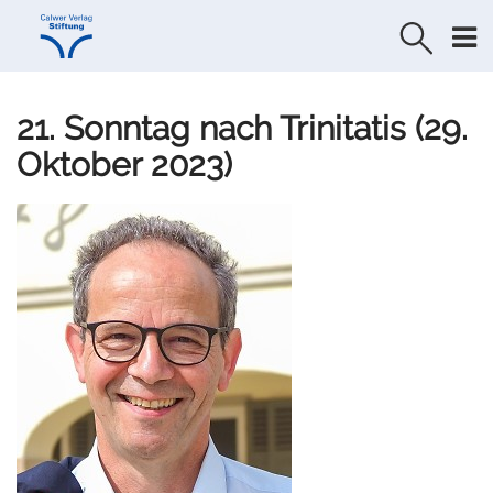
Direkt
Direkt
zur
zum
Navigation
Inhalt
springen
springen
21. Sonntag nach Trinitatis (29.
Oktober 2023)