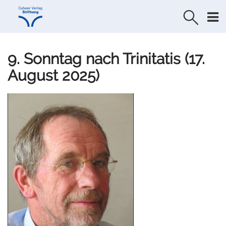
Direkt
Direkt
zur
zum
Navigation
Inhalt
springen
springen
9. Sonntag nach Trinitatis (17.
August 2025)