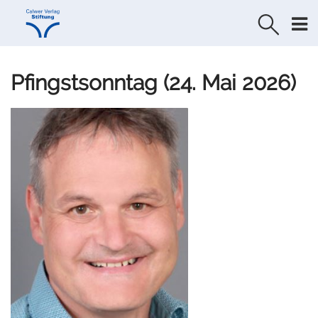
Direkt
Direkt
zur
zum
Navigation
Inhalt
springen
springen
Pfingstsonntag (24. Mai 2026)