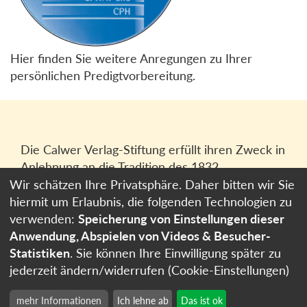
Hier finden Sie weitere Anregungen zu Ihrer
persönlichen Predigtvorbereitung.
Die Calwer Verlag-Stiftung erfüllt ihren Zweck in
Anlehnung an die Tradition des 1832
gegründeten Calwer Verlagsvereins, der
Wir schätzen Ihre Privatsphäre. Daher bitten wir Sie
heutigen
Calwer Verlag Bücher und Medien
hiermit um Erlaubnis, die folgenden Technologien zu
GmbH
in Stuttgart.
verwenden:
Speicherung von Einstellungen dieser
Anwendung, Abspielen von Videos & Besucher-
Impressum
Statistiken
. Sie können Ihre Einwilligung später zu
Datenschutzerklärung
jederzeit ändern/widerrufen (Cookie-Einstellungen)
Cookie-Einstellungen
mehr Informationen
Ich lehne ab
Das ist ok