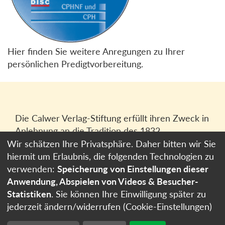
Hier finden Sie weitere Anregungen zu Ihrer
persönlichen Predigtvorbereitung.
Die Calwer Verlag-Stiftung erfüllt ihren Zweck in
Anlehnung an die Tradition des 1832
gegründeten Calwer Verlagsvereins, der
Wir schätzen Ihre Privatsphäre. Daher bitten wir Sie
heutigen
Calwer Verlag Bücher und Medien
hiermit um Erlaubnis, die folgenden Technologien zu
GmbH
in Stuttgart.
verwenden:
Speicherung von Einstellungen dieser
Anwendung, Abspielen von Videos & Besucher-
Impressum
Statistiken
. Sie können Ihre Einwilligung später zu
Datenschutzerklärung
jederzeit ändern/widerrufen (Cookie-Einstellungen)
Cookie-Einstellungen