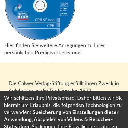
Hier finden Sie weitere Anregungen zu Ihrer
persönlichen Predigtvorbereitung.
Die Calwer Verlag-Stiftung erfüllt ihren Zweck in
Anlehnung an die Tradition des 1832
gegründeten Calwer Verlagsvereins, der
Wir schätzen Ihre Privatsphäre. Daher bitten wir Sie
heutigen
Calwer Verlag Bücher und Medien
hiermit um Erlaubnis, die folgenden Technologien zu
GmbH
in Stuttgart.
verwenden:
Speicherung von Einstellungen dieser
Anwendung, Abspielen von Videos & Besucher-
Impressum
Statistiken
. Sie können Ihre Einwilligung später zu