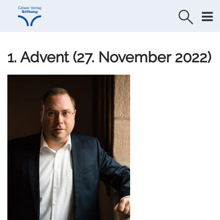
Direkt
Direkt
zur
zum
Navigation
Inhalt
springen
springen
1. Advent (27. November 2022)