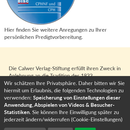
Hier finden Sie weitere Anregungen zu Ihrer
persönlichen Predigtvorbereitung.
Die Calwer Verlag-Stiftung erfüllt ihren Zweck in
Anlehnung an die Tradition des 1832
gegründeten Calwer Verlagsvereins, der
Wir schätzen Ihre Privatsphäre. Daher bitten wir Sie
heutigen
Calwer Verlag Bücher und Medien
hiermit um Erlaubnis, die folgenden Technologien zu
GmbH
in Stuttgart.
verwenden:
Speicherung von Einstellungen dieser
Anwendung, Abspielen von Videos & Besucher-
Impressum
Statistiken
. Sie können Ihre Einwilligung später zu
Datenschutzerklärung
jederzeit ändern/widerrufen (Cookie-Einstellungen)
Cookie-Einstellungen