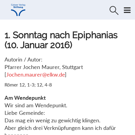
Direkt
Direkt
zur
zum
Navigation
Inhalt
springen
springen
1. Sonntag nach Epiphanias
(10. Januar 2016)
Autorin / Autor:
Pfarrer Jochen Maurer, Stuttgart
[
Jochen.maurer@elkw.de
]
Römer 12, 1-3; 12, 4-8
Am Wendepunkt
Wir sind am Wendepunkt.
Liebe Gemeinde:
Das mag ein wenig zu gewichtig klingen.
Aber gleich drei Verknüpfungen kann ich dafür