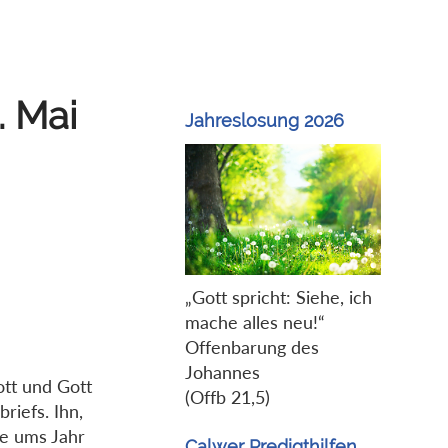
. Mai
Jahreslosung 2026
„Gott spricht: Siehe, ich
mache alles neu!“
Offenbarung des
Johannes
Gott und Gott
(Offb 21,5)
riefs. Ihn,
he ums Jahr
Calwer Predigthilfen