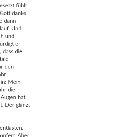
setzt fühlt.
 Gott danke
ie dann
lauf. Und
ch und
ürdigt er
, dass die
tale
ür den
ahr
ain: Mein
ahr die
r Augen hat
t. Der glänzt
entlasten.
eopfert. Aber