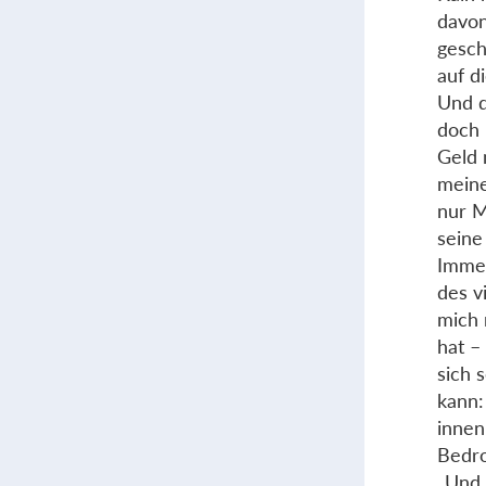
davon
gesch
auf d
Und d
doch 
Geld 
meine
nur M
seine
Immer
des v
mich 
hat –
sich 
kann:
innen
Bedro
„Und 