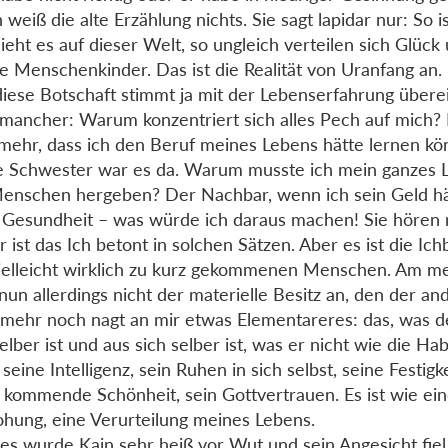
 weiß die alte Erzählung nichts. Sie sagt lapidar nur: So is
ieht es auf dieser Welt, so ungleich verteilen sich Glück
ie Menschenkinder. Das ist die Realität von Uranfang an.
iese Botschaft stimmt ja mit der Lebenserfahrung überei
mancher: Warum konzentriert sich alles Pech auf mich? 
mehr, dass ich den Beruf meines Lebens hätte lernen kö
 Schwester war es da. Warum musste ich mein ganzes
enschen hergeben? Der Nachbar, wenn ich sein Geld h
 Gesundheit – was würde ich daraus machen! Sie hören r
 ist das Ich betont in solchen Sätzen. Aber es ist die Ic
ielleicht wirklich zu kurz gekommenen Menschen. Am mei
nun allerdings nicht der materielle Besitz an, den der a
 mehr noch nagt an mir etwas Elementareres: das, was d
selber ist und aus sich selber ist, was er nicht wie die Ha
 seine Intelligenz, sein Ruhen in sich selbst, seine Festigk
 kommende Schönheit, sein Gottvertrauen. Es ist wie ei
hung, eine Verurteilung meines Lebens.
es wurde Kain sehr heiß vor Wut und sein Angesicht fiel