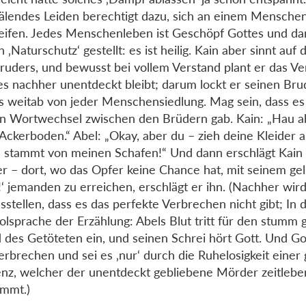
älendes Leiden berechtigt dazu, sich an einem Mensche
eifen. Jedes Menschenleben ist Geschöpf Gottes und da
 ‚Naturschutz‘ gestellt: es ist heilig. Kain aber sinnt auf 
ruders, und bewusst bei vollem Verstand plant er das Ve
es nachher unentdeckt bleibt; darum lockt er seinen Bru
s weitab von jeder Menschensiedlung. Mag sein, dass es
n Wortwechsel zwischen den Brüdern gab. Kain: „Hau ab
Ackerboden.“ Abel: „Okay, aber du – zieh deine Kleider 
 stammt von meinen Schafen!“ Und dann erschlägt Kain
r – dort, wo das Opfer keine Chance hat, mit seinem ge
e!‘ jemanden zu erreichen, erschlägt er ihn. (Nachher wird 
sstellen, dass es das perfekte Verbrechen nicht gibt; In 
lsprache der Erzählung: Abels Blut tritt für den stumm
des Getöteten ein, und seinen Schrei hört Gott. Und Go
erbrechen und sei es ‚nur‘ durch die Ruhelosigkeit einer
enz, welcher der unentdeckt gebliebene Mörder zeitlebe
mmt.)