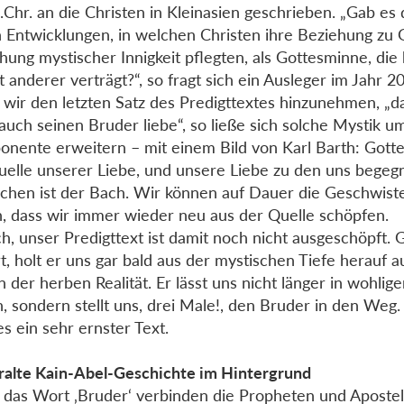
.Chr. an die Christen in Kleinasien geschrieben. „Gab es
 Entwicklungen, in welchen Christen ihre Beziehung zu G
hung mystischer Innigkeit pflegten, als Gottesminne, die
tt anderer verträgt?“, so fragt sich ein Ausleger im Jahr 2
wir den letzten Satz des Predigttextes hinzunehmen, „d
, auch seinen Bruder liebe“, so ließe sich solche Mystik u
nente erweitern – mit einem Bild von Karl Barth: Gottes
uelle unserer Liebe, und unsere Liebe zu den uns bege
hen ist der Bach. Wir können auf Dauer die Geschwiste
n, dass wir immer wieder neu aus der Quelle schöpfen.
ich, unser Predigttext ist damit noch nicht ausgeschöpft.
t, holt er uns gar bald aus der mystischen Tiefe herauf a
 der herben Realität. Er lässt uns nicht länger in wohlig
, sondern stellt uns, drei Male!, den Bruder in den Weg
es ein sehr ernster Text.
ralte Kain-Abel-Geschichte im Hintergrund
das Wort ‚Bruder‘ verbinden die Propheten und Apostel