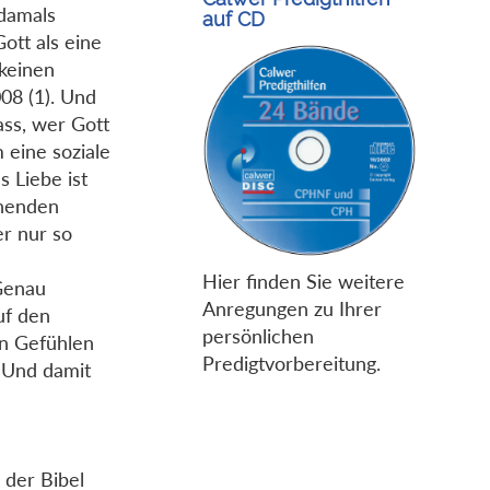
 damals
auf CD
ott als eine
 keinen
008 (1). Und
ass, wer Gott
m eine soziale
 Liebe ist
gnenden
r nur so
Hier finden Sie weitere
 Genau
Anregungen zu Ihrer
uf den
persönlichen
en Gefühlen
Predigtvorbereitung.
. Und damit
 der Bibel