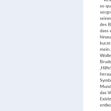
so qu
vergr
seinen
des B
dass 
hinau
kurze
mein 
Wolle
Brude
‚Hilf
herau
Symbo
Mund 
das V
Exist
entko