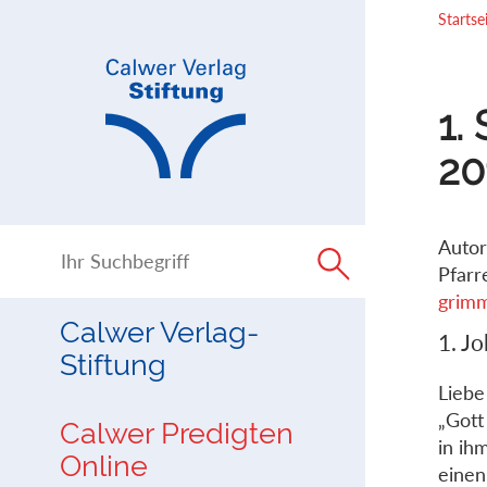
Direkt
Direkt
Startse
zur
zum
Navigation
Inhalt
springen
springen
1.
20
Autor
Pfarr
grimm
Calwer Verlag-
1. J
Stiftung
Lieb
„Gott
Calwer Predigten
in ih
Online
einen