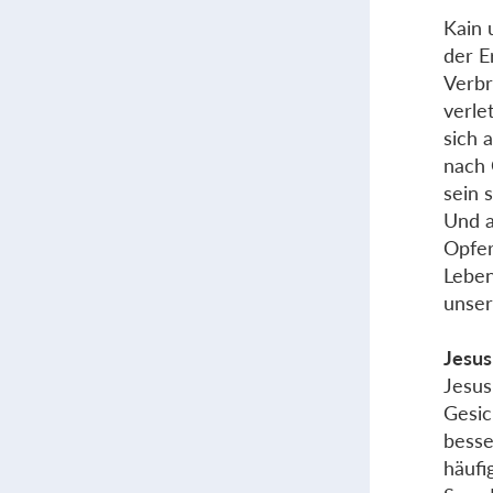
Kain 
der E
Verbr
verle
sich 
nach 
sein s
Und a
Opfer
Leben
unser
Jesus
Jesus
Gesic
besse
häufi