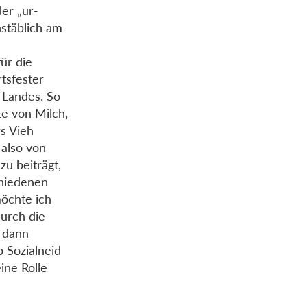
er „ur-
hstäblich am
für die
tsfester
 Landes. So
te von Milch,
rs Vieh
 also von
zu beiträgt,
chiedenen
möchte ich
durch die
d dann
b Sozialneid
ine Rolle