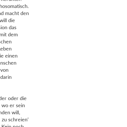
chosomatisch.
und macht den
ill die
sion das
 mit dem
schen
 Leben
ie einen
enschen
 von
 darin
der oder die
 wo er sein
den will,
 zu schreien‘
. Kein noch