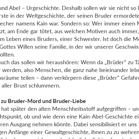
und Abel – Urgeschichte. Deshalb sollen wir sie nicht so 
rste in der Weltgeschichte, der seinen Bruder ermordete
echer namens Kain war. Sondern so: Wer immer einen
tzt, am Ende gar tötet, aus welchen Motiven auch immer,
am Leben eines Bruders, einer Schwester. Ist doch die 
Gottes Willen seine Familie, in der wir unserer Geschwi
ollten.
uch das sollen wir heraushören: Wenn da „Brüder“ zu T
 werden, also Menschen, die ganz nahe beieinander leb
sräume teilen – dann verkörpern diese „Brüder“ Gefahre
 aller Brust schlummern.
 zu Bruder-Mord und Bruder-Liebe
 hat später den alten Menschheitsstoff aufgegriffen – u
htspunkt, ob und wie denn eine Kain-Abel-Geschichte e
ren Ausgang nehmen könnte. Dabei sensibilisiert er uns 
gen Anfänge einer Gewaltgeschichte, ihnen zu zu wehren