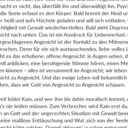
acht er nicht, das überfällt ihn und überwältigt ihn. Psy
die Seele erfasst es den Körper. Bald brennt der Neid 
r heiß und aufs Höchste geladen und will sich entladen, w
htigkeit mit Gewalt wiederherstellen. Bald zieht Depres
icht nach unten. Das ist ein Ausdruck für Liebesverlust:
rgeschlagenen Angesicht ist der Kontakt zu den Mitmen
rochen. Denn für ein sich austauschendes, liebe-volles
ht es das erhobene, offene Angesicht: in Augen sehen, d
voll anblicken, eine beruhigende Stimme hören, einen M
en können – alles ist versammelt im Angesicht; wir leben
icht zu Angesicht. Und das ewige Leben soll bekanntlich
hen, dass wir Gott von Angesicht zu Angesicht schauen.
eit leidet Kain, und wer ihm bis dahin moralisch kommt, 
’s nie leiden müssen. Zum Verbrecher wird Kain erst da,
n an Gott und der ungerechten Situation mit Gewalt been
 seine maßlose Enttäuschung und Wut ‚sich von der Seele
lleicht hätte solches ‚Dampf ablassen‘ ja schon entspannt