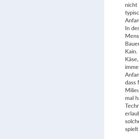
nicht
typis
Anfan
In der
Mensc
Bauer
Kain.
Käse,
immer
Anfan
dass 
Milie
mal h
Techn
erlau
solch
spiel