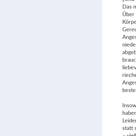
Das m
Über 
Körpe
Gerec
Anges
niede
abgeb
brauc
liebe
riech
Anges
beste
Insow
haben
Leide
statt
– vie