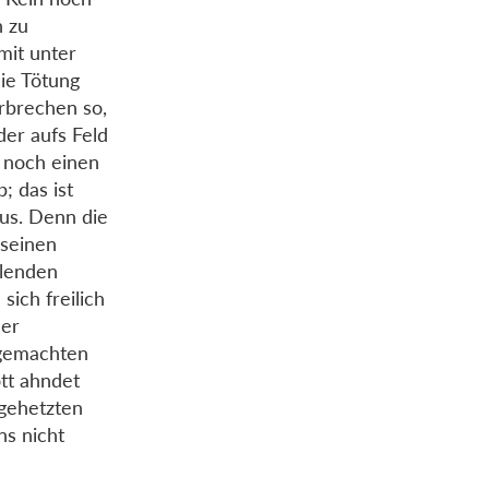
n zu
mit unter
die Tötung
rbrechen so,
der aufs Feld
 noch einen
; das ist
aus. Denn die
 seinen
llenden
sich freilich
der
 gemachten
tt ahndet
 gehetzten
ns nicht