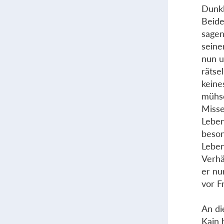
Dunkl
Beide
sagen
seine
nun u
rätse
keine
mühse
Misse
Leben
beson
Leben
Verhä
er nu
vor F
An di
Kain 