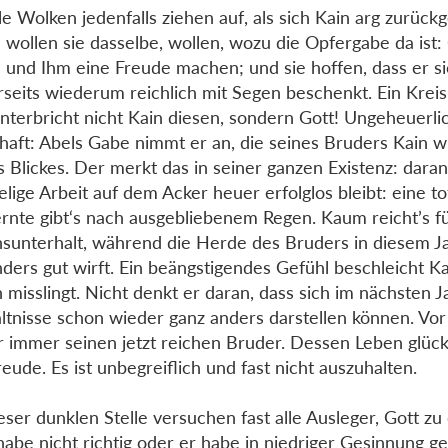
e Wolken jedenfalls ziehen auf, als sich Kain arg zurückge
 wollen sie dasselbe, wollen, wozu die Opfergabe da ist:
 und Ihm eine Freude machen; und sie hoffen, dass er s
rseits wiederum reichlich mit Segen beschenkt. Ein Kreis
nterbricht nicht Kain diesen, sondern Gott! Ungeheuerli
lhaft: Abels Gabe nimmt er an, die seines Bruders Kain w
s Blickes. Der merkt das in seiner ganzen Existenz: daran
lige Arbeit auf dem Acker heuer erfolglos bleibt: eine to
rnte gibt‘s nach ausgebliebenem Regen. Kaum reicht’s f
sunterhalt, während die Herde des Bruders in diesem J
ders gut wirft. Ein beängstigendes Gefühl beschleicht K
 misslingt. Nicht denkt er daran, dass sich im nächsten J
ltnisse schon wieder ganz anders darstellen können. Vo
r immer seinen jetzt reichen Bruder. Dessen Leben glück
reude. Es ist unbegreiflich und fast nicht auszuhalten.
eser dunklen Stelle versuchen fast alle Ausleger, Gott zu 
habe nicht richtig oder er habe in niedriger Gesinnung g