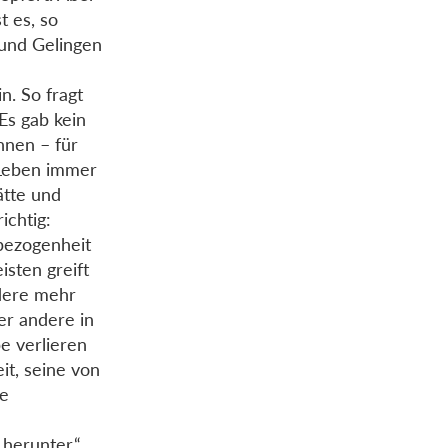
t es, so
 und Gelingen
n. So fragt
Es gab kein
nnen – für
 Leben immer
ätte und
ichtig:
hbezogenheit
sten greift
ndere mehr
er andere in
be verlieren
eit, seine von
ne
 herunter.“