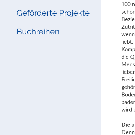
100 n
Geförderte Projekte
schon
Bezie
Zutri
Buchreihen
wenn 
liebt
Kompo
die Q
Mensc
liebe
Freil
gehör
Boden
baden
wird 
Die u
Denn 