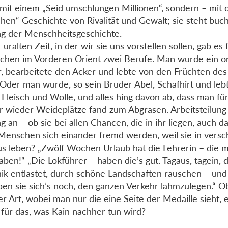
 mit einem „Seid umschlungen Millionen“, sondern – mit d
chen“ Geschichte von Rivalität und Gewalt; sie steht buc
g der Menschheitsgeschichte.
 uralten Zeit, in der wir sie uns vorstellen sollen, gab es 
hen im Vorderen Orient zwei Berufe. Man wurde ein or
, bearbeitete den Acker und lebte von den Früchten des
 Oder man wurde, so sein Bruder Abel, Schafhirt und leb
 Fleisch und Wolle, und alles hing davon ab, dass man fü
 wieder Weideplätze fand zum Abgrasen. Arbeitsteilung
g an – ob sie bei allen Chancen, die in ihr liegen, auch da
Menschen sich einander fremd werden, weil sie in vers
us leben? „Zwölf Wochen Urlaub hat die Lehrerin – die 
aben!“ „Die Lokführer – haben die’s gut. Tagaus, tagein, 
ik entlastet, durch schöne Landschaften rauschen – un
ben sie sich’s noch, den ganzen Verkehr lahmzulegen.“ O
er Art, wobei man nur die eine Seite der Medaille sieht, e
t für das, was Kain nachher tun wird?