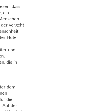
lesen, dass
, ein
 Menschen
 der vergeht
Menschheit
ster Hüter
äter und
en,
n, die in
nter dem
inen
für die
. Auf der