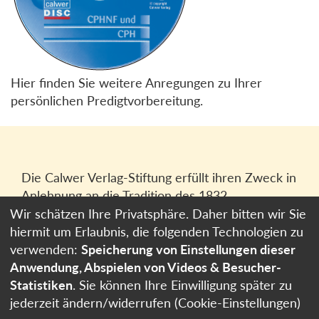
Hier finden Sie weitere Anregungen zu Ihrer
persönlichen Predigtvorbereitung.
Die Calwer Verlag-Stiftung erfüllt ihren Zweck in
Anlehnung an die Tradition des 1832
gegründeten Calwer Verlagsvereins, der
Wir schätzen Ihre Privatsphäre. Daher bitten wir Sie
heutigen
Calwer Verlag Bücher und Medien
hiermit um Erlaubnis, die folgenden Technologien zu
GmbH
in Stuttgart.
verwenden:
Speicherung von Einstellungen dieser
Anwendung, Abspielen von Videos & Besucher-
Impressum
Statistiken
. Sie können Ihre Einwilligung später zu
Datenschutzerklärung
jederzeit ändern/widerrufen (Cookie-Einstellungen)
Cookie-Einstellungen