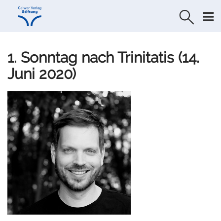
Direkt
Direkt
zur
zum
Navigation
Inhalt
springen
springen
1. Sonntag nach Trinitatis (14.
Juni 2020)