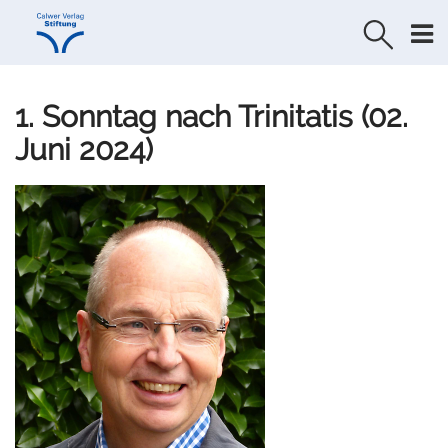
Direkt
Direkt
zur
zum
Navigation
Inhalt
springen
springen
1. Sonntag nach Trinitatis (02.
Juni 2024)