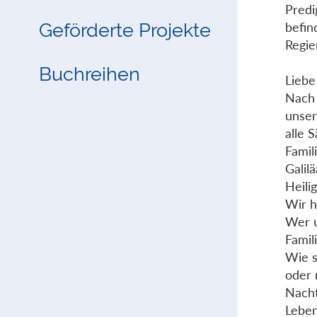
Predi
Geförderte Projekte
befin
Regie
Buchreihen
Lieb
Nach 
unser
alle 
Famil
Galil
Heili
Wir h
Wer u
Famil
Wie s
oder 
Nacht
Leben