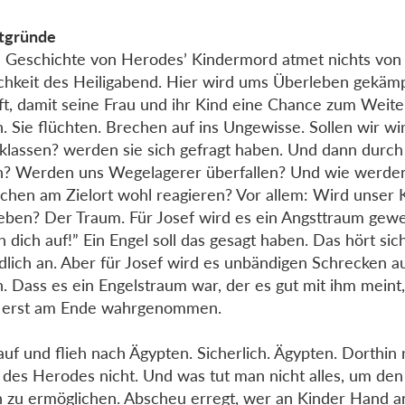
tgründe
 Geschichte von Herodes’ Kindermord atmet nichts von
ichkeit des Heiligabend. Hier wird ums Überleben gekämp
t, damit seine Frau und ihr Kind eine Chance zum Weit
. Sie flüchten. Brechen auf ins Ungewisse. Sollen wir wirk
klassen? werden sie sich gefragt haben. Und dann durc
? Werden uns Wegelagerer überfallen? Und wie werden
hen am Zielort wohl reagieren? Vor allem: Wird unser K
eben? Der Traum. Für Josef wird es ein Angsttraum gewe
 dich auf!” Ein Engel soll das gesagt haben. Das hört sic
dlich an. Aber für Josef wird es unbändigen Schrecken a
. Dass es ein Engelstraum war, der es gut mit ihm meint,
f erst am Ende wahrgenommen.
auf und flieh nach Ägypten. Sicherlich. Ägypten. Dorthin 
des Herodes nicht. Und was tut man nicht alles, um den
 zu ermöglichen. Abscheu erregt, wer an Kinder Hand an