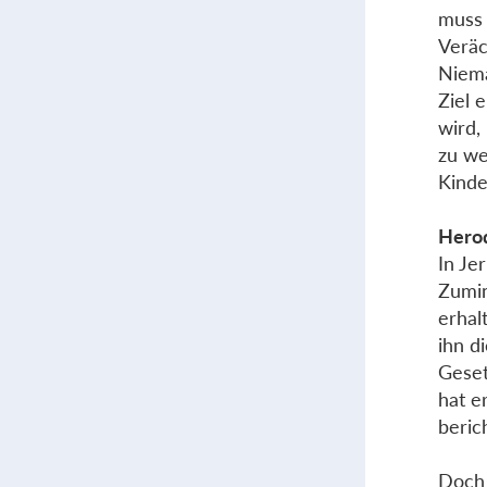
muss 
Veräc
Niema
Ziel 
wird,
zu we
Kinde
Herod
In Je
Zumin
erhal
ihn d
Geset
hat e
beric
Doch 