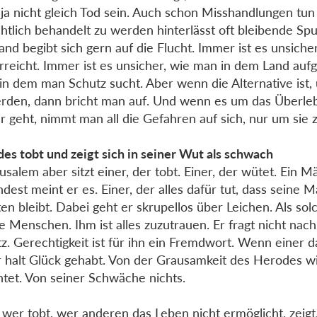
ja nicht gleich Tod sein. Auch schon Misshandlungen tun
htlich behandelt zu werden hinterlässt oft bleibende Spu
nd begibt sich gern auf die Flucht. Immer ist es unsiche
erreicht. Immer ist es unsicher, wie man in dem Land a
 in dem man Schutz sucht. Aber wenn die Alternative ist
rden, dann bricht man auf. Und wenn es um das Überle
r geht, nimmt man all die Gefahren auf sich, nur um sie 
es tobt und zeigt sich in seiner Wut als schwach
rusalem aber sitzt einer, der tobt. Einer, der wütet. Ein M
dest meint er es. Einer, der alles dafür tut, dass seine 
ten bleibt. Dabei geht er skrupellos über Leichen. Als so
ie Menschen. Ihm ist alles zuzutrauen. Er fragt nicht nac
z. Gerechtigkeit ist für ihn ein Fremdwort. Wenn einer
r halt Glück gehabt. Von der Grausamkeit des Herodes wi
htet. Von seiner Schwäche nichts.
wer tobt, wer anderen das Leben nicht ermöglicht, zeigt,