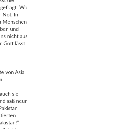
sst die
t gefragt: Wo
r Not. In
enn Menschen
aben und
uns nicht aus
 Gott lässt
te von Asia
im
auch sie
und saß neun
Pakistan
tierten
kistan!”,