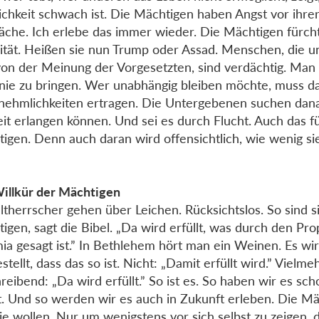
ichkeit schwach ist. Die Mächtigen haben Angst vor ihre
che. Ich erlebe das immer wieder. Die Mächtigen fürch
ität. Heißen sie nun Trump oder Assad. Menschen, die 
von der Meinung der Vorgesetzten, sind verdächtig. Man 
inie zu bringen. Wer unabhängig bleiben möchte, muss d
ehmlichkeiten ertragen. Die Untergebenen suchen dana
eit erlangen können. Und sei es durch Flucht. Auch das f
igen. Denn auch daran wird offensichtlich, wie wenig si
illkür der Mächtigen
therrscher gehen über Leichen. Rücksichtslos. So sind si
igen, sagt die Bibel. „Da wird erfüllt, was durch den Pr
ia gesagt ist.” In Bethlehem hört man ein Weinen. Es wi
stellt, dass das so ist. Nicht: „Damit erfüllt wird.” Vielme
reibend: „Da wird erfüllt.” So ist es. So haben wir es sc
t. Und so werden wir es auch in Zukunft erleben. Die Mä
ie wollen. Nur um wenigstens vor sich selbst zu zeigen, d