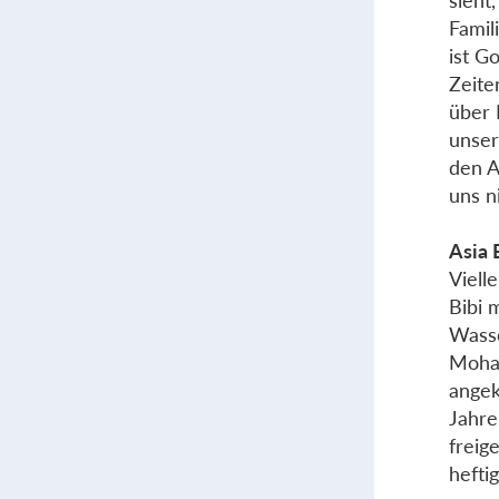
sieht
Famil
ist G
Zeite
über 
unser
den A
uns ni
Asia 
Viell
Bibi 
Wasse
Moham
angek
Jahre
freig
hefti