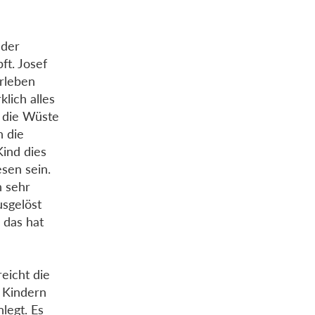
 der
ft. Josef
erleben
lich alles
h die Wüste
 die
ind dies
sen sein.
h sehr
usgelöst
 das hat
reicht die
 Kindern
legt. Es