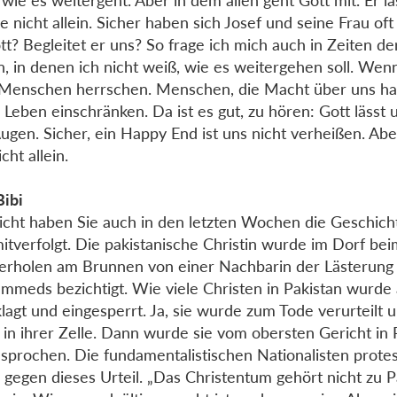
, wie es weitergeht. Aber in dem allen geht Gott mit. Er lä
ie nicht allein. Sicher haben sich Josef und seine Frau of
ott? Begleitet er uns? So frage ich mich auch in Zeiten de
n, in denen ich nicht weiß, wie es weitergehen soll. W
Menschen herrschen. Menschen, die Macht über uns h
 Leben einschränken. Da ist es gut, zu hören: Gott lässt 
ugen. Sicher, ein Happy End ist uns nicht verheißen. Aber
cht allein.
Bibi
eicht haben Sie auch in den letzten Wochen die Geschich
mitverfolgt. Die pakistanische Christin wurde im Dorf be
rholen am Brunnen von einer Nachbarin der Lästerung
meds bezichtigt. Wie viele Christen in Pakistan wurde 
lagt und eingesperrt. Ja, sie wurde zum Tode verurteilt 
 in ihrer Zelle. Dann wurde sie vom obersten Gericht in 
esprochen. Die fundamentalistischen Nationalisten protes
g gegen dieses Urteil. „Das Christentum gehört nicht zu Pa