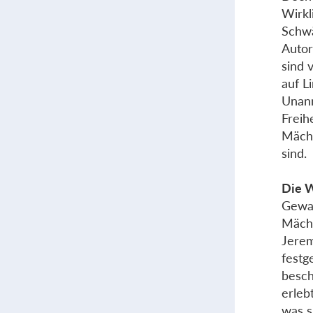
Wirkl
Schwä
Autor
sind 
auf L
Unann
Freih
Mächt
sind.
Die W
Gewal
Mächt
Jerem
festge
besch
erleb
was s