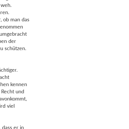
 weh.
ren.
r, ob man das
ufgenommen
, umgebracht
ben der
zu schützen.
ächtiger.
Macht
lchen kennen
h Recht und
 davonkommt,
rd viel
 dass er in