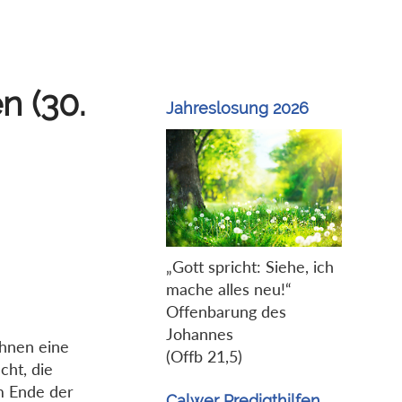
n (30.
Jahreslosung 2026
„Gott spricht: Siehe, ich
mache alles neu!“
Offenbarung des
Johannes
ihnen eine
(Offb 21,5)
cht, die
am Ende der
Calwer Predigthilfen