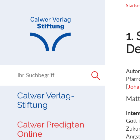
Direkt
Direkt
Startse
zur
zum
Navigation
Inhalt
springen
springen
1.
De
Autor
Pfarr
[
Joha
Calwer Verlag-
Matt
Stiftung
Inten
Gott 
Calwer Predigten
Zukun
Online
Angst