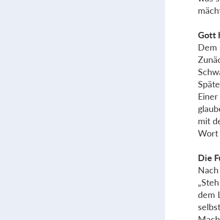
mächt
Gott 
Dem s
Zunäc
Schwa
Späte
Einer
glaub
mit d
Wort 
Die F
Nach 
„Steh
dem L
selbs
Macht