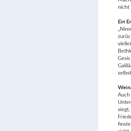
nicht
Ein E
„Nimm
zurüc
viell
Bethl
Gesic
Galil
selbs
Weina
Auch 
Unter
siegt
Fried
finst