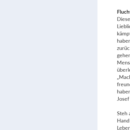
Fluch
Diese
Liebl
kämpf
haben
zurüc
gehen
Mensc
überl
„Mach
freun
haben
Jose
Steh 
Hand 
Leben