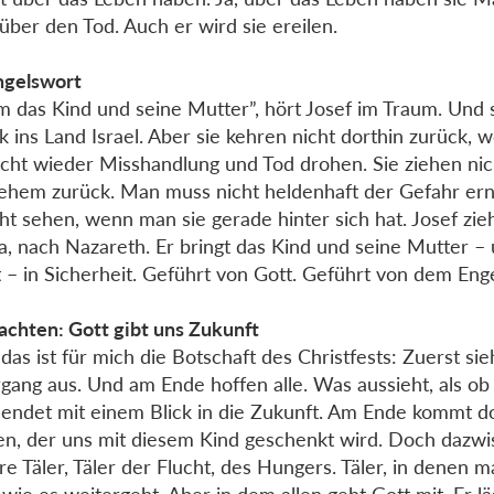
 über den Tod. Auch er wird sie ereilen.
ngelswort
 das Kind und seine Mutter”, hört Josef im Traum. Und 
k ins Land Israel. Aber sie kehren nicht dorthin zurück, 
eicht wieder Misshandlung und Tod drohen. Sie ziehen ni
ehem zurück. Man muss nicht heldenhaft der Gefahr ern
ht sehen, wenn man sie gerade hinter sich hat. Josef zie
äa, nach Nazareth. Er bringt das Kind und seine Mutter – 
t – in Sicherheit. Geführt von Gott. Geführt von dem Eng
chten: Gott gibt uns Zukunft
das ist für mich die Botschaft des Christfests: Zuerst sie
gang aus. Und am Ende hoffen alle. Was aussieht, als o
, endet mit einem Blick in die Zukunft. Am Ende kommt d
en, der uns mit diesem Kind geschenkt wird. Doch dazwi
ere Täler, Täler der Flucht, des Hungers. Täler, in denen m