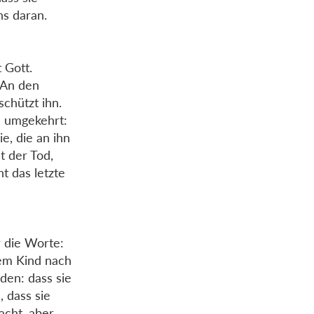
ns daran.
 Gott.
 An den
chützt ihn.
es umgekehrt:
ie, die an ihn
t der Tod,
t das letzte
r die Worte:
dem Kind nach
den: dass sie
, dass sie
acht, aber