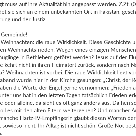
gt muss auf ihre Aktualität hin angepasst werden. Z.Zt. (
det sie sich an einem unbekannten Ort in Pakistan, gesch
rung und der Justiz.
e Gemeinde!
Weihnachten: die raue Wirklichkeit. Diese Geschichte u
en Weihnachtsfrieden. Wegen eines einzigen Mensche
Säuglinge in Bethlehem getötet werden? Jesus auf der Fl
ie kehrt nicht in ihren Heimatort zurück, sondern nach N
äa? Weihnachten ist vorbei. Die raue Wirklichkeit liegt vo
gabend wurde hier in der Kirche gesungen: „Christ, der Re
aben die Worte der Engel gerne vernommen: „Frieden au
nter uns hat in den letzten Tagen tatsächlich Frieden erl
ie oder alleine, da sieht es oft ganz anders aus. Da herr
oll es mit den alten Eltern weitergehen? Und mancher A
manche Hartz-IV-Empfängerin glaubt diesen Worten der
 sowieso nicht. Ihr Alltag ist nicht schön. Große Not best
.