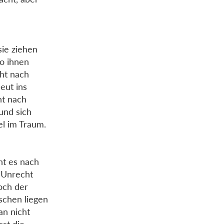
sie ziehen
wo ihnen
cht nach
eut ins
ht nach
und sich
el im Traum.
ht es nach
b Unrecht
och der
schen liegen
an nicht