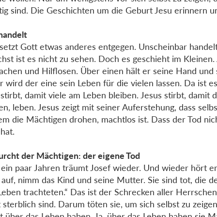
ig sind. Die Geschichten um die Geburt Jesu erinnern u
handelt
etzt Gott etwas anderes entgegen. Unscheinbar handelt
hst ist es nicht zu sehen. Doch es geschieht im Kleinen.
chen und Hilflosen. Über einen hält er seine Hand und s
r wird der eine sein Leben für die vielen lassen. Da ist 
 stirbt, damit viele am Leben bleiben. Jesus stirbt, damit d
en, leben. Jesus zeigt mit seiner Auferstehung, dass selbs
em die Mächtigen drohen, machtlos ist. Dass der Tod nich
hat.
urcht der Mächtigen: der eigene Tod
ein paar Jahren träumt Josef wieder. Und wieder hört e
 auf, nimm das Kind und seine Mutter. Sie sind tot, die 
eben trachteten.“ Das ist der Schrecken aller Herrschen
t sterblich sind. Darum töten sie, um sich selbst zu zeigen
 über das Leben haben. Ja, über das Leben haben sie M