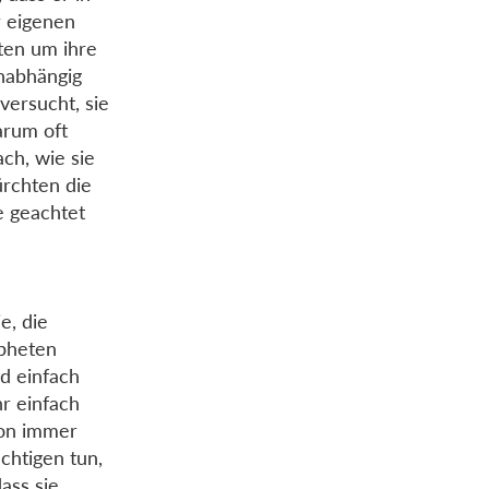
r eigenen
ten um ihre
unabhängig
versucht, sie
arum oft
ch, wie sie
ürchten die
e geachtet
e, die
opheten
rd einfach
hr einfach
hon immer
chtigen tun,
ass sie