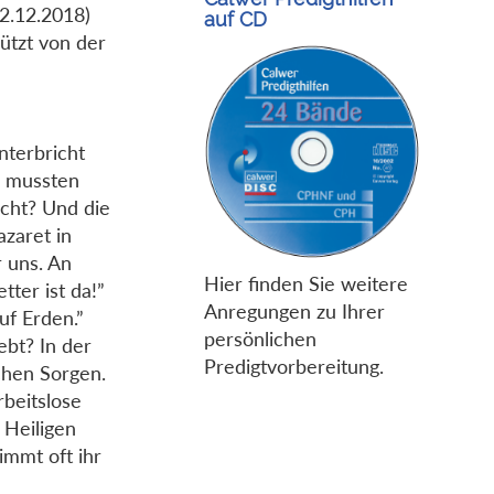
02.12.2018)
auf CD
ützt von der
nterbricht
n mussten
ucht? Und die
azaret in
r uns. An
Hier finden Sie weitere
tter ist da!”
Anregungen zu Ihrer
f Erden.”
persönlichen
ebt? In der
Predigtvorbereitung.
schen Sorgen.
rbeitslose
 Heiligen
immt oft ihr