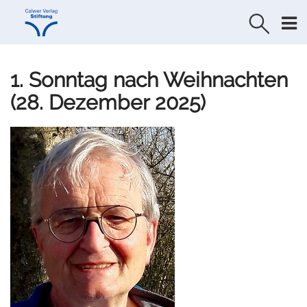
Direkt
Direkt
zur
zum
Navigation
Inhalt
springen
springen
1. Sonntag nach Weihnachten
(28. Dezember 2025)