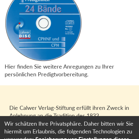
Hier finden Sie weitere Anregungen zu Ihrer
persönlichen Predigtvorbereitung.
Die Calwer Verlag-Stiftung erfüllt ihren Zweck in
Anlehnung an die Tradition des 1832
gegründeten Calwer Verlagsvereins, der
Wir schätzen Ihre Privatsphäre. Daher bitten wir Sie
heutigen
Calwer Verlag Bücher und Medien
hiermit um Erlaubnis, die folgenden Technologien zu
GmbH
in Stuttgart.