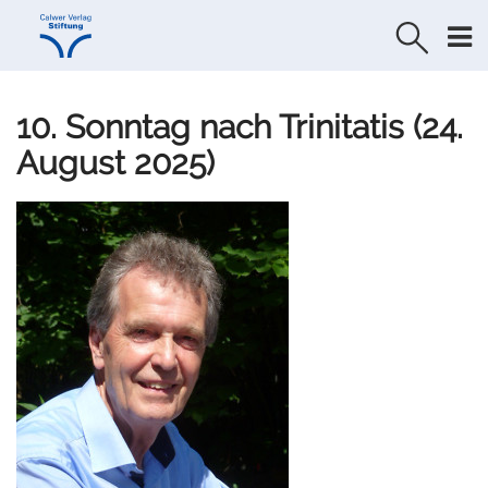
Direkt
Direkt
zur
zum
Navigation
Inhalt
springen
springen
10. Sonntag nach Trinitatis (24.
August 2025)