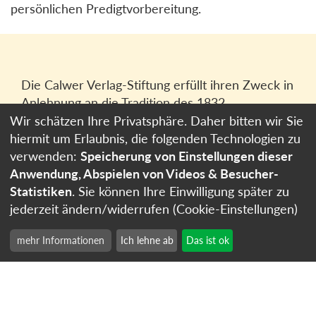
persönlichen Predigtvorbereitung.
Die Calwer Verlag-Stiftung erfüllt ihren Zweck in
Anlehnung an die Tradition des 1832
gegründeten Calwer Verlagsvereins, der
Wir schätzen Ihre Privatsphäre. Daher bitten wir Sie
heutigen
Calwer Verlag Bücher und Medien
hiermit um Erlaubnis, die folgenden Technologien zu
GmbH
in Stuttgart.
verwenden:
Speicherung von Einstellungen dieser
Anwendung, Abspielen von Videos & Besucher-
Impressum
Statistiken
. Sie können Ihre Einwilligung später zu
Datenschutzerklärung
jederzeit ändern/widerrufen (Cookie-Einstellungen)
Cookie-Einstellungen
mehr Informationen
Ich lehne ab
Das ist ok