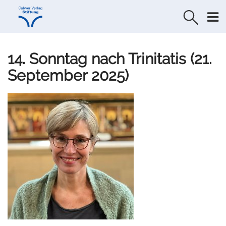
Direkt
Direkt
zur
zum
Navigation
Inhalt
springen
springen
14. Sonntag nach Trinitatis (21.
September 2025)