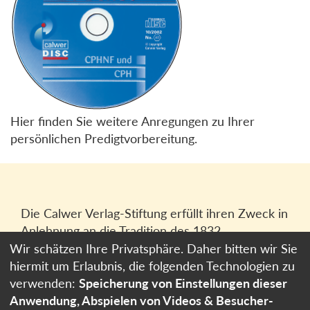
Hier finden Sie weitere Anregungen zu Ihrer
persönlichen Predigtvorbereitung.
Die Calwer Verlag-Stiftung erfüllt ihren Zweck in
Anlehnung an die Tradition des 1832
gegründeten Calwer Verlagsvereins, der
Wir schätzen Ihre Privatsphäre. Daher bitten wir Sie
heutigen
Calwer Verlag Bücher und Medien
hiermit um Erlaubnis, die folgenden Technologien zu
GmbH
in Stuttgart.
verwenden:
Speicherung von Einstellungen dieser
Anwendung, Abspielen von Videos & Besucher-
Impressum