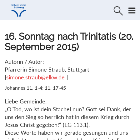
Direkt
Direkt
zur
zum
Navigation
Inhalt
springen
springen
16. Sonntag nach Trinitatis (20.
September 2015)
Autorin / Autor:
Pfarrerin Simone Straub, Stuttgart
[
simone.straub@elkw.de
]
Johannes 11, 1-4; 11, 17-45
Liebe Gemeinde,
„O Tod, wo ist dein Stachel nun? Gott sei Dank, der
uns den Sieg so herrlich hat in diesem Krieg durch
Jesus Christ gegeben!“ (EG 113,1).
Diese Worte haben wir gerade gesungen und uns