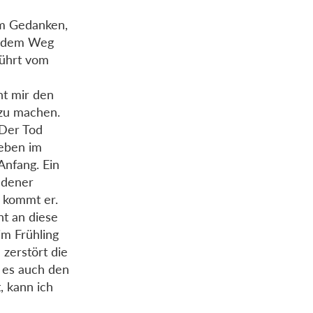
em Gedanken,
uf dem Weg
rührt vom
nt mir den
 zu machen.
 Der Tod
Leben im
Anfang. Ein
ldener
 kommt er.
ht an diese
im Frühling
 zerstört die
t es auch den
, kann ich