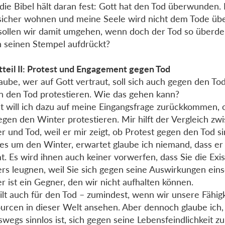
die Bibel hält daran fest: Gott hat den Tod überwunden.
sicher wohnen und meine Seele wird nicht dem Tode üb
sollen wir damit umgehen, wenn doch der Tod so überde
 seinen Stempel aufdrückt?
teil II: Protest und Engagement gegen Tod
laube, wer auf Gott vertraut, soll sich auch gegen den To
 den Tod protestieren. Wie das gehen kann?
t will ich dazu auf meine Eingangsfrage zurückkommen, o
egen den Winter protestieren. Mir hilft der Vergleich zw
r und Tod, weil er mir zeigt, ob Protest gegen den Tod sin
es um den Winter, erwartet glaube ich niemand, dass er 
. Es wird ihnen auch keiner vorwerfen, dass Sie die Exi
rs leugnen, weil Sie sich gegen seine Auswirkungen ein
r ist ein Gegner, den wir nicht aufhalten können.
ilt auch für den Tod – zumindest, wenn wir unsere Fähig
urcen in dieser Welt ansehen. Aber dennoch glaube ich,
swegs sinnlos ist, sich gegen seine Lebensfeindlichkeit z