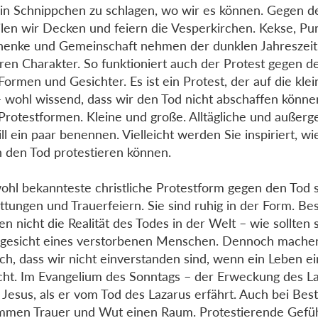
in Schnippchen zu schlagen, wo wir es können. Gegen d
ilen wir Decken und feiern die Vesperkirchen. Kekse, Pu
enke und Gemeinschaft nehmen der dunklen Jahreszeit
ren Charakter. So funktioniert auch der Protest gegen de
 Formen und Gesichter. Es ist ein Protest, der auf die kle
 – wohl wissend, dass wir den Tod nicht abschaffen können
 Protestformen. Kleine und große. Alltägliche und außer
ill ein paar benennen. Vielleicht werden Sie inspiriert, wi
 den Tod protestieren können.
ohl bekannteste christliche Protestform gegen den Tod 
ttungen und Trauerfeiern. Sie sind ruhig in der Form. Be
en nicht die Realität des Todes in der Welt – wie sollten 
gesicht eines verstorbenen Menschen. Dennoch machen
ich, dass wir nicht einverstanden sind, wenn ein Leben e
cht. Im Evangelium des Sonntags – der Erweckung des L
 Jesus, als er vom Tod des Lazarus erfährt. Auch bei Bes
men Trauer und Wut einen Raum. Protestierende Gefühl