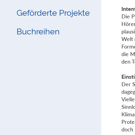
Inten
Geförderte Projekte
Die P
Hörer
Buchreihen
plaus
Welt 
Forme
die M
den T
Einst
Der S
dageg
Viell
Sinnl
Klima
Prote
doch 