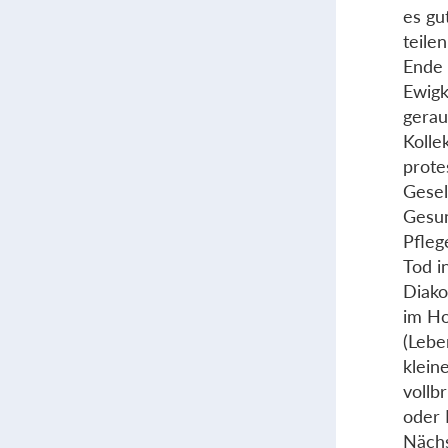
es gu
teile
Ende 
Ewigk
gerau
Kolle
prote
Gesel
Gesun
Pfleg
Tod i
Diako
im Ho
(Leben
klein
vollb
oder 
Nächs