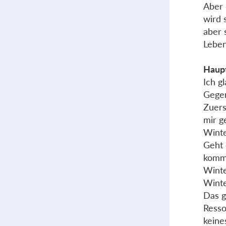
Aber 
wird 
aber 
Leben
Haupt
Ich g
Gegen
Zuers
mir g
Winte
Geht 
kommt
Winte
Winte
Das g
Resso
keine