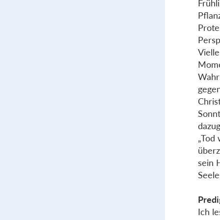
Frühl
Pflanz
Prote
Persp
Viell
Mome
Wahrs
gegen
Chris
Sonnt
dazug
„Tod 
überz
sein 
Seele
Predi
Ich l