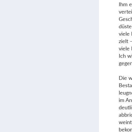
Ihm e
verte
Gesch
düste
viele
zielt
viele
Ich w
gegen
Die w
Besta
leugn
im An
deutl
abbri
weint
bekom