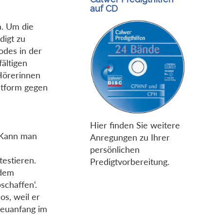
auf CD
a. Um die
digt zu
Todes in der
fältigen
Hörerinnen
stform gegen
Hier finden Sie weitere
 Kann man
Anregungen zu Ihrer
persönlichen
testieren.
Predigtvorbereitung.
 dem
schaffen‘.
os, weil er
Neuanfang im