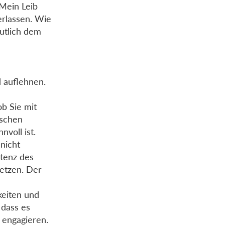
 Mein Leib
erlassen. Wie
utlich dem
d auflehnen.
b Sie mit
ischen
nvoll ist.
nicht
stenz des
setzen. Der
keiten und
 dass es
u engagieren.