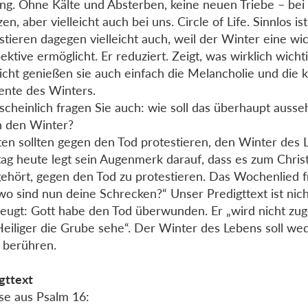
ing. Ohne Kälte und Absterben, keine neuen Triebe – bei
en, aber vielleicht auch bei uns. Circle of Life. Sinnlos is
stieren dagegen vielleicht auch, weil der Winter eine wi
ektive ermöglicht. Er reduziert. Zeigt, was wirklich wichtig
eicht genießen sie auch einfach die Melancholie und die 
nte des Winters.
cheinlich fragen Sie auch: wie soll das überhaupt ausse
 den Winter?
ten sollten gegen den Tod protestieren, den Winter des 
ag heute legt sein Augenmerk darauf, dass es zum Chris
ehört, gegen den Tod zu protestieren. Das Wochenlied fra
wo sind nun deine Schrecken?“ Unser Predigttext ist nic
eugt: Gott habe den Tod überwunden. Er „wird nicht zug
Heiliger die Grube sehe“. Der Winter des Lebens soll we
 berühren.
gttext
ese aus Psalm 16: