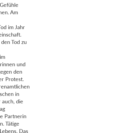
 Gefühle
chen. Am
m
Tod im Jahr
einschaft.
n den Tod zu
 im
erinnen und
 gegen den
er Protest.
hrenamtlichen
schen in
r auch, die
tag
re Partnerin
. Tätige
 Lebens. Das