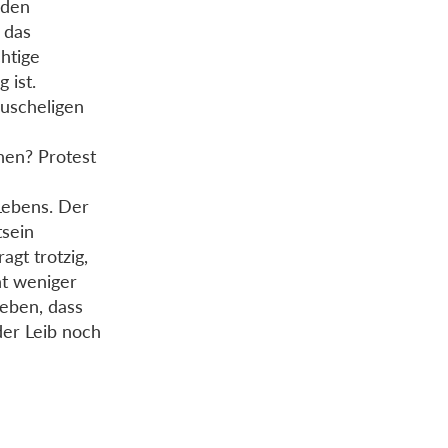
 den
t das
chtige
 ist.
kuscheligen
hen? Protest
Lebens. Der
tsein
gt trotzig,
ht weniger
eben, dass
der Leib noch