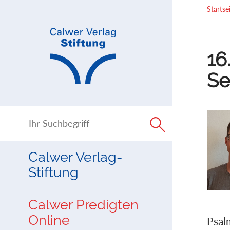
Direkt
Direkt
Startse
zur
zum
Navigation
Inhalt
springen
springen
16
Se
Calwer Verlag-
Stiftung
Calwer Predigten
Online
Psal