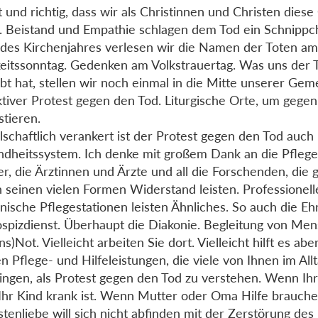
t und richtig, dass wir als Christinnen und Christen diese
n. Beistand und Empathie schlagen dem Tod ein Schnipp
des Kirchenjahres verlesen wir die Namen der Toten a
eitssonntag. Gedenken am Volkstrauertag. Was uns der 
bt hat, stellen wir noch einmal in die Mitte unserer Gem
ktiver Protest gegen den Tod. Liturgische Orte, um gege
stieren.
lschaftlich verankert ist der Protest gegen den Tod auch
dheitssystem. Ich denke mit großem Dank an die Pfleg
er, die Ärztinnen und Ärzte und all die Forschenden, die
n seinen vielen Formen Widerstand leisten. Professionell
nische Pflegestationen leisten Ähnliches. So auch die E
spizdienst. Überhaupt die Diakonie. Begleitung von Men
s)Not. Vielleicht arbeiten Sie dort. Vielleicht hilft es abe
en Pflege- und Hilfeleistungen, die viele von Ihnen im All
ringen, als Protest gegen den Tod zu verstehen. Wenn Ih
Ihr Kind krank ist. Wenn Mutter oder Oma Hilfe brauchen
tenliebe will sich nicht abfinden mit der Zerstörung des