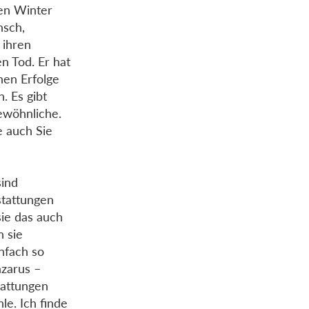
en Winter
nsch,
 ihren
n Tod. Er hat
inen Erfolge
. Es gibt
gewöhnliche.
e auch Sie
sind
stattungen
sie das auch
 sie
infach so
azarus –
tattungen
e. Ich finde