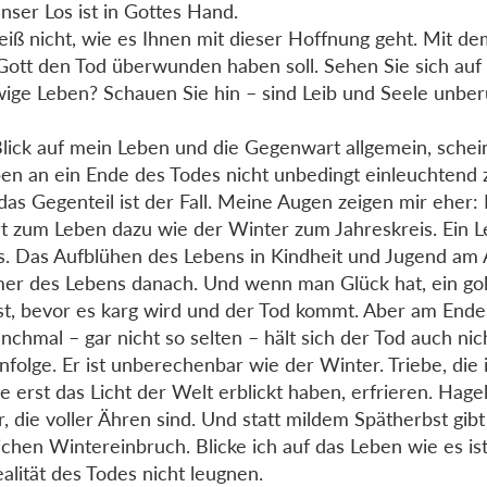
Unser Los ist in Gottes Hand.
eiß nicht, wie es Ihnen mit dieser Hoffnung geht. Mit d
Gott den Tod überwunden haben soll. Sehen Sie sich a
wige Leben? Schauen Sie hin – sind Leib und Seele unbe
lick auf mein Leben und die Gegenwart allgemein, schei
en an ein Ende des Todes nicht unbedingt einleuchtend
das Gegenteil ist der Fall. Meine Augen zeigen mir eher:
t zum Leben dazu wie der Winter zum Jahreskreis. Ein 
s. Das Aufblühen des Lebens in Kindheit und Jugend am 
r des Lebens danach. Und wenn man Glück hat, ein go
t, bevor es karg wird und der Tod kommt. Aber am Ende
nchmal – gar nicht so selten – hält sich der Tod auch nic
nfolge. Er ist unberechenbar wie der Winter. Triebe, die 
e erst das Licht der Welt erblickt haben, erfrieren. Hagel
r, die voller Ähren sind. Und statt mildem Spätherbst gib
lichen Wintereinbruch. Blicke ich auf das Leben wie es ist
ealität des Todes nicht leugnen.