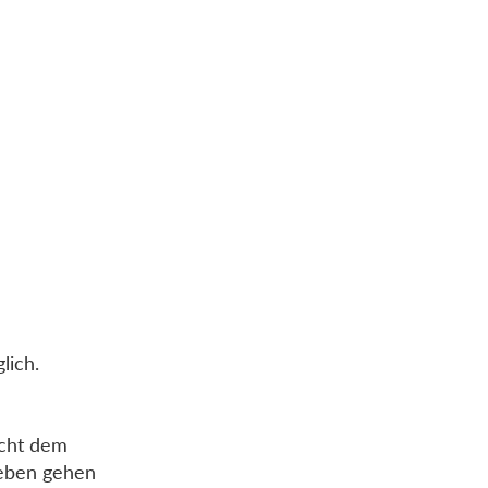
glich.
icht dem
Leben gehen