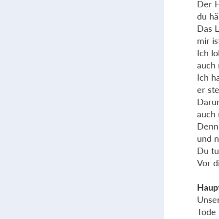
Der H
du hä
Das L
mir i
Ich l
auch 
Ich h
er st
Darum
auch 
Denn 
und n
Du tu
Vor d
Haupt
Unser
Tode 