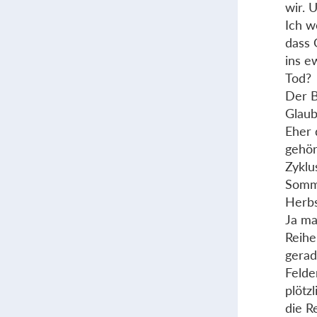
wir. 
Ich w
dass 
ins e
Tod?
Der B
Glaub
Eher 
gehör
Zyklu
Somme
Herbs
Ja ma
Reihe
gerad
Felde
plötz
die R