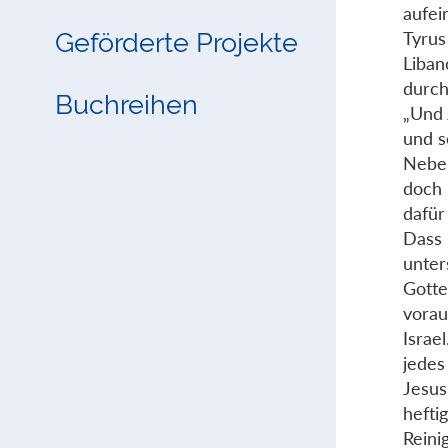
aufei
Geförderte Projekte
Tyrus
Liban
durch
Buchreihen
„Und 
und s
Neben
doch
dafür
Dass 
unter
Gotte
vorau
Israe
jedes
Jesus
hefti
Reini