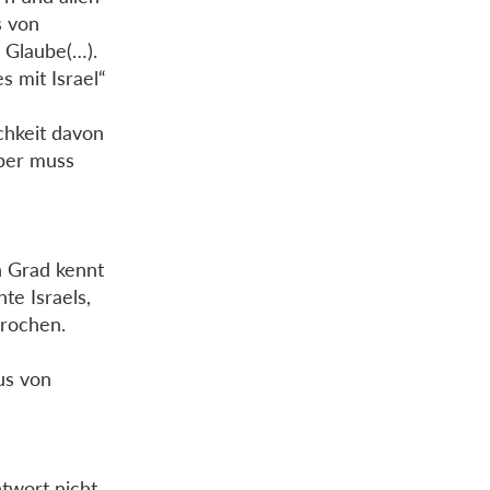
s von
 Glaube(…).
 mit Israel“
chkeit davon
über muss
n Grad kennt
te Israels,
prochen.
us von
ntwort nicht