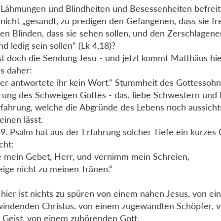
 Lähmungen und Blindheiten und Besessenheiten befreit
r nicht „gesandt, zu predigen den Gefangenen, dass sie fre
en Blinden, dass sie sehen sollen, und den Zerschlagenen
nd ledig sein sollen“ (Lk 4,18)?
st doch die Sendung Jesu - und jetzt kommt Matthäus hi
s daher:
er antwortete ihr kein Wort.“ Stummheit des Gottessohn
rung des Schweigen Gottes - das, liebe Schwestern und B
rfahrung, welche die Abgründe des Lebens noch aussicht
einen lässt.
9. Psalm hat aus der Erfahrung solcher Tiefe ein kurzes
cht:
 mein Gebet, Herr, und vernimm mein Schreien,
ige nicht zu meinen Tränen.“
 hier ist nichts zu spüren von einem nahen Jesus, von e
indenden Christus, von einem zugewandten Schöpfer, 
 Geist, von einem zuhörenden Gott.