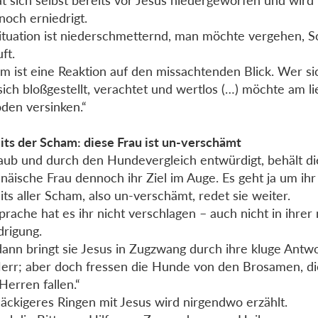
at sich selbst bereits vor Jesus niedergeworfen und wir
noch erniedrigt.
ituation ist niederschmetternd, man möchte vergehen, Sc
ft.
m ist eine Reaktion auf den missachtenden Blick. Wer si
 sich bloßgestellt, verachtet und wertlos (…) möchte am l
den versinken.“
its der Scham: diese Frau ist un-verschämt
aub und durch den Hundevergleich entwürdigt, behält di
näische Frau dennoch ihr Ziel im Auge. Es geht ja um ihr
its aller Scham, also un-verschämt, redet sie weiter.
prache hat es ihr nicht verschlagen – auch nicht in ihre
drigung.
ann bringt sie Jesus in Zugzwang durch ihre kluge Antwo
Herr; aber doch fressen die Hunde von den Brosamen, d
 Herren fallen.“
äckigeres Ringen mit Jesus wird nirgendwo erzählt.