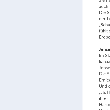
Sie h
auch 
Die S
der Lu
„Scha
fühlt
Erdbo
Jense
Im St
kanaa
Jense
Die S
Ernie
Und d
„Ja, 
ihrer
Hartn