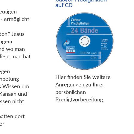
auf CD
heutigen
 - ermöglicht
don.“ Jesus
langem
und wo man
ieb; man hat
egen
Hier finden Sie weitere
Anbetung
Anregungen zu Ihrer
as Wissen um
persönlichen
 Kanaan und
Predigtvorbereitung.
ssen nicht
atten dort
er