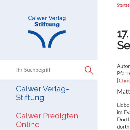
Direkt
Direkt
Startse
zur
zum
Navigation
Inhalt
springen
springen
17
Se
Autor
Pfarr
[
Chri
Calwer Verlag-
Matt
Stiftung
Liebe
im Ev
Calwer Predigten
Dorth
Online
dorth