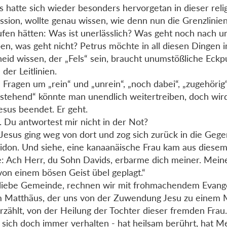
s hatte sich wieder besonders hervorgetan in dieser reli
ssion, wollte genau wissen, wie denn nun die Grenzlinie
ufen hätten: Was ist unerlässlich? Was geht noch nach 
en, was geht nicht? Petrus möchte in all diesen Dingen
eid wissen, der „Fels“ sein, braucht unumstößliche Eckpu
der Leitlinien.
 Fragen um „rein“ und „unrein“, „noch dabei“, „zugehöri
stehend“ könnte man unendlich weitertreiben, doch wird
esus beendet. Er geht.
. Du antwortest mir nicht in der Not?
Jesus ging weg von dort und zog sich zurück in die Geg
idon. Und siehe, eine kanaanäische Frau kam aus diese
e: Ach Herr, du Sohn Davids, erbarme dich meiner. Mein
von einem bösen Geist übel geplagt.“
 liebe Gemeinde, rechnen wir mit frohmachendem Evange
 Matthäus, der uns von der Zuwendung Jesu zu einem 
rzählt, von der Heilung der Tochter dieser fremden Frau.
 sich doch immer verhalten - hat heilsam berührt, hat 