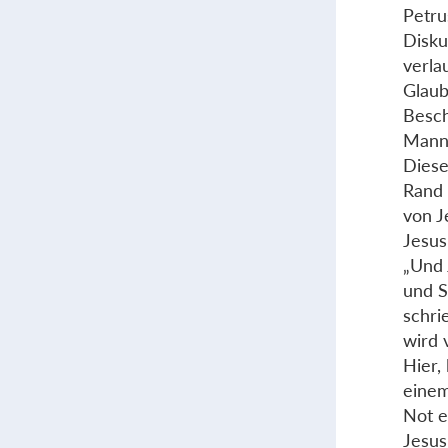
Petru
Disku
verla
Glaub
Besch
Mann 
Diese
Rand 
von J
Jesus
„Und 
und S
schri
wird 
Hier,
einem
Not e
Jesus