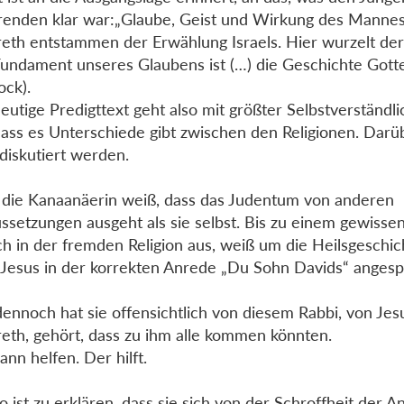
enden klar war:„Glaube, Geist und Wirkung des Manne
eth entstammen der Erwählung Israels. Hier wurzelt der
undament unseres Glaubens ist (…) die Geschichte Gottes
ock).
eutige Predigttext geht also mit größter Selbstverständli
dass es Unterschiede gibt zwischen den Religionen. Dar
 diskutiert werden.
 die Kanaanäerin weiß, dass das Judentum von anderen
ssetzungen ausgeht als sie selbst. Bis zu einem gewisse
ich in der fremden Religion aus, weiß um die Heilsgeschich
 Jesus in der korrekten Anrede „Du Sohn Davids“ anges
ennoch hat sie offensichtlich von diesem Rabbi, von Jes
eth, gehört, dass zu ihm alle kommen könnten.
ann helfen. Der hilft.
o ist zu erklären, dass sie sich von der Schroffheit der A