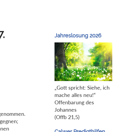
7.
Jahreslosung 2026
„Gott spricht: Siehe, ich
mache alles neu!“
Offenbarung des
Johannes
tgenommen.
(Offb 21,5)
egegnen;
onen
Calwer Predigthilfen