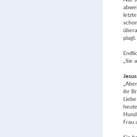
abwei
letzt
schon
übera
plagt.
Endli
„Sie 
Jesus
„Aber
ihr B
Liebe
heute
Hund 
Frau 