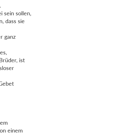
.
i sein sollen,
, dass sie
er ganz
es,
rüder, ist
sloser
 Gebet
inem
von einem