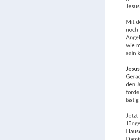
Jesus
Mit d
noch 
Angeh
wie m
sein 
Jesus
Gerad
den J
forde
lästi
Jetzt
Jünge
Hause
Damit