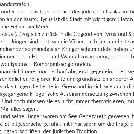
nandertrafen.
 und Sidon – das liegt nördlich des jüdischen Galiläa im 
on an der Küste; Tyrus ist die Stadt mit wichtigem Hafen
 die Felsen am Meer.
Jesus (…)zog sich zurück in die Gegend von Tyrus und Si
eine Jünger sind dort, wo die Völker nach jahrhunderte
einander so manches an Kriegerischem erlebt haben 
 immer durch Handel und Wandel zusammengebunden bl
 wenigstens! - Kompromisse gefunden.
man sich immer noch scharf abgrenzt gegeneinander, w
schiedlicher religiöser Kulte und grundsätzlich anderer 
s, das tragen die Leute im Grenzland in sich wie auch d
sgegangene kriegerische Auseinandersetzung zwischen
l. Und doch müssen sie es nicht immer thematisieren, mü
 Mal alles sagen.
 und seine Jünger waren am See Genezareth gewesen, h
ge Streitgespräche geführt mit Pharisäern um die Frage d
gungsvorschriften, der jüdischen Tradition.