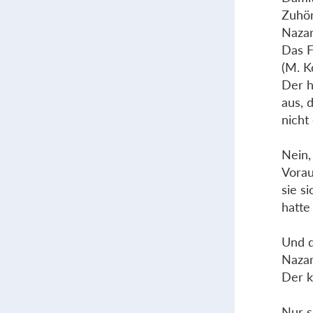
Zuhör
Nazar
Das F
(M. K
Der h
aus, 
nicht
Nein,
Vorau
sie s
hatte
Und d
Nazar
Der k
Nur s