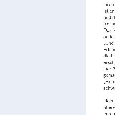
ihren
Ist e
und d
frei u
Das i
ander
„Und 
Erfah
die E
ersch
Der 3
gema
„Höre
schwe
Nein,
überw
guten