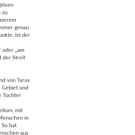
giösen
n zu
unserem
 immer genau
nkte, ist der
g“ oder „am
 der Streit
end von Tyrus
m Gebiet und
e Tochter
lium, mit
Menschen in
 So hat
Menschen aus