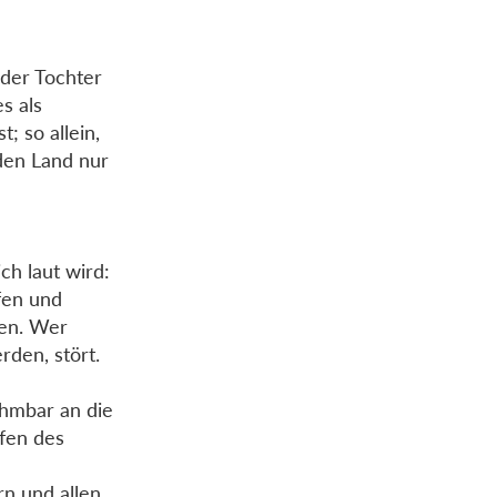
 der Tochter
es als
; so allein,
den Land nur
ch laut wird:
ifen und
ken. Wer
rden, stört.
ehmbar an die
afen des
rn und allen