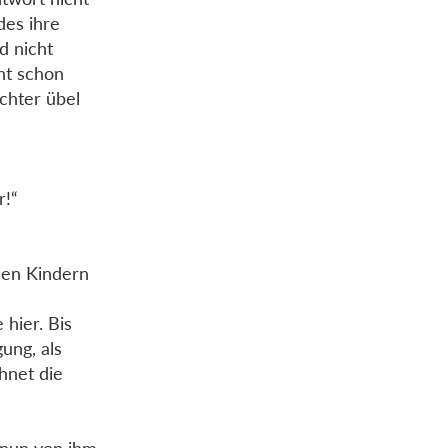
des ihre
d nicht
ht schon
chter übel
r!“
 den Kindern
hier. Bis
ung, als
hnet die