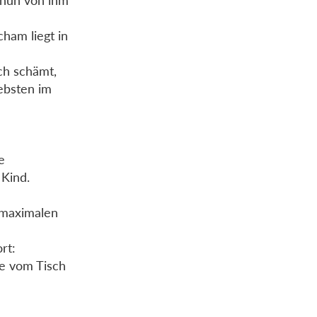
d nun von ihm
ham liegt in
ch schämt,
iebsten im
e
 Kind.
r maximalen
rt:
ie vom Tisch