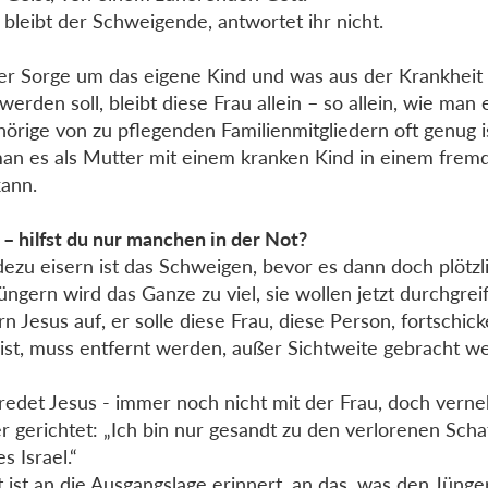
 bleibt der Schweigende, antwortet ihr nicht.
er Sorge um das eigene Kind und was aus der Krankheit
werden soll, bleibt diese Frau allein – so allein, wie man 
örige von zu pflegenden Familienmitgliedern oft genug ist
an es als Mutter mit einem kranken Kind in einem frem
kann.
 – hilfst du nur manchen in der Not?
ezu eisern ist das Schweigen, bevor es dann doch plötzli
üngern wird das Ganze zu viel, sie wollen jetzt durchgre
rn Jesus auf, er solle diese Frau, diese Person, fortschic
g ist, muss entfernt werden, außer Sichtweite gebracht we
 redet Jesus - immer noch nicht mit der Frau, doch vern
r gerichtet: „Ich bin nur gesandt zu den verlorenen Sch
s Israel.“
 ist an die Ausgangslage erinnert, an das, was den Jünge