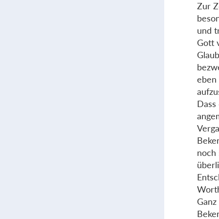
Zur Z
beson
und t
Gott 
Glaub
bezwe
eben 
aufzu
Dass 
angem
Verga
Beken
noch 
überl
Entsc
Worth
Ganz 
Beken