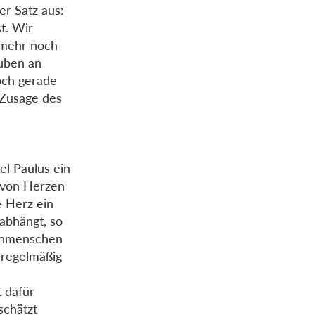
der Satz aus:
st. Wir
 mehr noch
auben an
doch gerade
 Zusage des
l Paulus ein
 von Herzen
e Herz ein
abhängt, so
stenmenschen
 regelmäßig
 dafür
schätzt