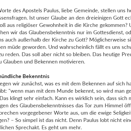
orte des Apostels Paulus, liebe Gemeinde, stellen uns h
sensfragen. Ist unser Glaube an den dreieinigen Gott ec
loß aus religiöser Gewohnheit in die Kirche gekommen? 
hen wir das Glaubensbekenntnis nur im Gottesdienst, o
ns auch außerhalb der Kirche zu Gott? Möglicherweise s
en müde geworden. Und wahrscheinlich fällt es uns sch
zu reden. Das soll aber nicht so bleiben. Das heutige Pred
u Glauben und Bekennen motivieren.
ündliche Bekenntnis
egen wir zunächst, was es mit dem Bekennen auf sich ha
ibt: "wenn man mit dem Munde bekennt, so wird man ger
 Das klingt sehr einfach. Kann es wirklich sein, dass sich
gen des Glaubensbekenntnisses das Tor zum Himmel öff
prechen vorgegebener Worte aus, um die ewige Seligkei
gen? – So simpel ist das nicht. Denn Paulus lobt nicht ein
lichen Sprechakt. Es geht um mehr.