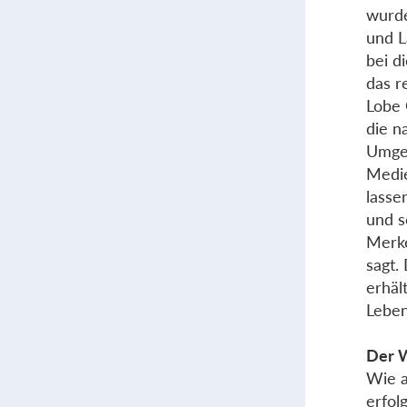
wurde
und L
bei d
das r
Lobe 
die n
Umgek
Medie
lasse
und s
Merke
sagt.
erhäl
Leben
Der 
Wie a
erfol