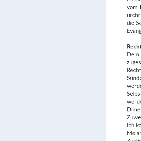
vom T
urchr
die S
Evang
Recht
Dem h
zuges
Recht
Sünde
werde
Selbs
werde
Dimen
Zuwe
Ich k
Melan
Zusti