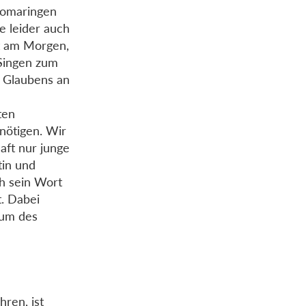
Gomaringen
e leider auch
t am Morgen,
Singen zum
s Glaubens an
ten
nötigen. Wir
aft nur junge
in und
ch sein Wort
t. Dabei
rum des
r
ren, ist