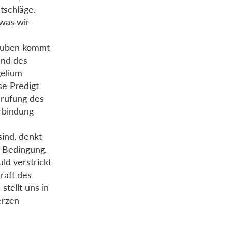
tschläge.
 was wir
lauben kommt
und des
gelium
se Predigt
nrufung des
rbindung
ind, denkt
 Bedingung.
d verstrickt
raft des
tellt uns in
erzen