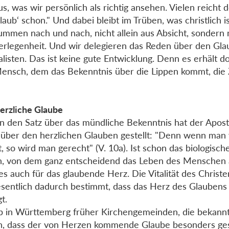
us, was wir persönlich als richtig ansehen. Vielen reicht 
glaub‘ schon." Und dabei bleibt im Trüben, was christlich i
ummen nach und nach, nicht allein aus Absicht, sondern
erlegenheit. Und wir delegieren das Reden über den Gl
alisten. Das ist keine gute Entwicklung. Denn es erhält 
ensch, dem das Bekenntnis über die Lippen kommt, die
erzliche Glaube
 den Satz über das mündliche Bekenntnis hat der Aposte
über den herzlichen Glauben gestellt: "Denn wenn man
t, so wird man gerecht" (V. 10a). Ist schon das biologisch
, von dem ganz entscheidend das Leben des Menschen 
dies auch für das glaubende Herz. Die Vitalität des Chri
esentlich dadurch bestimmt, dass das Herz des Glaubens
t.
b in Württemberg früher Kirchengemeinden, die bekannt
, dass der von Herzen kommende Glaube besonders ge