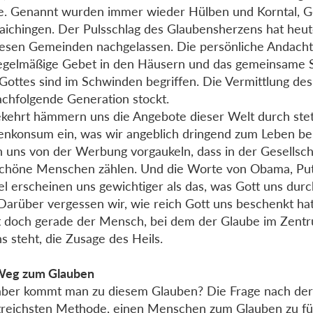
. Genannt wurden immer wieder Hülben und Korntal, 
aichingen. Der Pulsschlag des Glaubensherzens hat heut
iesen Gemeinden nachgelassen. Die persönliche Andach
egelmäßige Gebet in den Häusern und das gemeinsame 
Gottes sind im Schwinden begriffen. Die Vermittlung de
achfolgende Generation stockt.
ehrt hämmern uns die Angebote dieser Welt durch ste
nkonsum ein, was wir angeblich dringend zum Leben be
n uns von der Werbung vorgaukeln, dass in der Gesellsch
chöne Menschen zählen. Und die Worte von Obama, Put
l erscheinen uns gewichtiger als das, was Gott uns dur
 Darüber vergessen wir, wie reich Gott uns beschenkt ha
t doch gerade der Mensch, bei dem der Glaube im Zent
s steht, die Zusage des Heils.
Weg zum Glauben
ber kommt man zu diesem Glauben? Die Frage nach de
greichsten Methode, einen Menschen zum Glauben zu füh