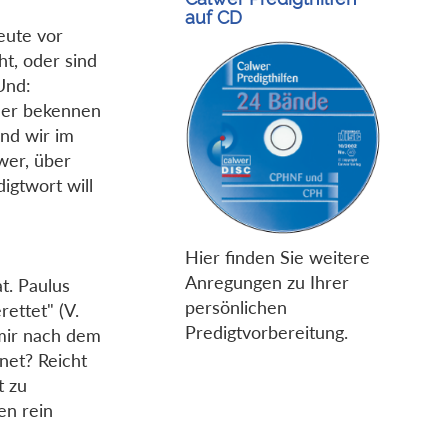
auf CD
eute vor
ht, oder sind
Und:
der bekennen
ind wir im
wer, über
igtwort will
Hier finden Sie weitere
Anregungen zu Ihrer
t. Paulus
persönlichen
ettet" (V.
Predigtvorbereitung.
 mir nach dem
net? Reicht
t zu
en rein