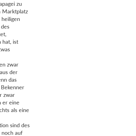
Papagei zu
 Marktplatz
heiligen
 des
et,
hat, ist
twas
ten zwar
 aus der
enn das
n Bekenner
r zwar
 er eine
chts als eine
ion sind des
 noch auf