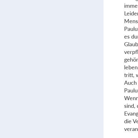
immer
Leide
Mensc
Paulu
es du
Glaub
verpf
gehör
leben
tritt
Auch 
Paulu
Wenn 
sind,
Evang
die V
veran