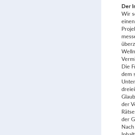
Der I
Wir s
einen
Proje
messe
überz
Welln
Vermi
Die F
dem s
Unter
dreie
Glau
der V
Rätse
der G
Nach 
Inhal