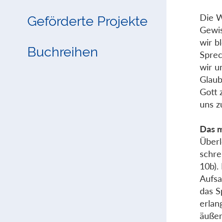
Die W
Geförderte Projekte
Gewis
wir b
Buchreihen
Sprec
wir u
Glaub
Gott 
uns z
Das m
Überl
schre
10b).
Aufsa
das S
erlan
äußer