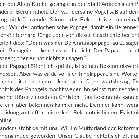
eit der Alten Kirche gelangte in der Stadt Antiochia ein 
derer Berühmtheit. Der wundersame Vogel saß auf dem
rug mit krächzender Stimme das Bekenntnis zum dreimal 
vor. War der antiochenische Papagei damit ein Bekenner
ens? Eberhard Jüngel, der von dieser Geschichte bericht
ifelt dies: "Denn was der Bekenntnispapagei aufzusagen 
ein Papageienbekenntnis, mehr nicht. Der Papagei hat e
sagen; aber er hat nichts zu sagen."
der Papagei öffentlich spricht, ist seinen Bekenntniswor
essen. Aber was er da vor sich hinplappert, sind Worte
ngenheit ohne einen erkennbaren Gegenwartsbezug. D
ntnis des Papageis macht weder ihn selbst zum rechte
seine Hörer zu rechten Christen. Das Bekenntnis kann e
iefern, aber bekennen kann er nicht. Denn er kann, wenn
heidung zu treffen hätte, kein Bekenntnis bilden. Es ist ni
ülse.
anders steht es mit uns. Wir im Mutterland der Reformat
nens müde geworden. Unser Glaube richtet sich oft nur