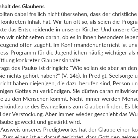
nhalt des Glaubens
ollten dabei freilich nicht übersehen, dass der christlich
 konkreten Inhalt hat. Wir tun oft so, als seien die Pro
kte das Entscheidende in unserer Kirche. Und unsere 
n wir nicht selten daran, ob es in ihnen besonders lebe
eugend offen zugeht. Im Konfirmandenunterricht ist uns
ess-Programm für die Jugendlichen häufig wichtiger als 
ttlung konkreter Glaubensinhalte.
rage des Paulus ist dringlich: "Wie sollen sie aber an de
ie nichts gehört haben?" (V. 14b). In Predigt, Seelsorge 
richt haben diejenigen, die dazu berufen sind, Person 
inigen Gottes zu verkündigen. Sie dürfen daran mitwirken
be zu den Menschen kommt. Nicht immer werden Mensc
erkündigung des Evangeliums zum Glauben finden. Es ble
l der Verstockung. Aber immer wieder geschieht das Wu
laube geweckt und gestärkt wird.
Ausweis unseres Predigtwortes hat der Glaube einen k
t. Zum einen ist er darauf gerichtet, dass Gott den gekre