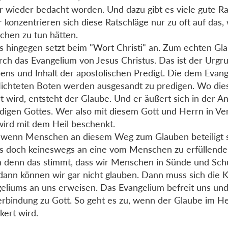
 wieder bedacht worden. Und dazu gibt es viele gute Ra
r konzentrieren sich diese Ratschläge nur zu oft auf das,
hen zu tun hätten.
s hingegen setzt beim "Wort Christi" an. Zum echten G
rch das Evangelium von Jesus Christus. Das ist der Urgr
ens und Inhalt der apostolischen Predigt. Die dem Evan
lichteten Boten werden ausgesandt zu predigen. Wo die
t wird, entsteht der Glaube. Und er äußert sich in der A
digen Gottes. Wer also mit diesem Gott und Herrn in Ve
, wird mit dem Heil beschenkt.
wenn Menschen an diesem Weg zum Glauben beteiligt s
s doch keineswegs an eine vom Menschen zu erfüllende
denn das stimmt, dass wir Menschen in Sünde und Schul
 dann können wir gar nicht glauben. Dann muss sich die K
eliums an uns erweisen. Das Evangelium befreit uns und s
erbindung zu Gott. So geht es zu, wenn der Glaube im H
kert wird.