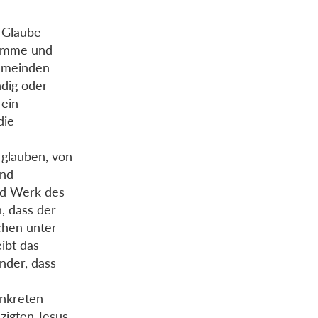
e Glaube
gramme und
Gemeinden
ndig oder
 ein
die
n glauben, von
und
und Werk des
, dass der
hen unter
ibt das
nder, dass
onkreten
uzigten Jesus