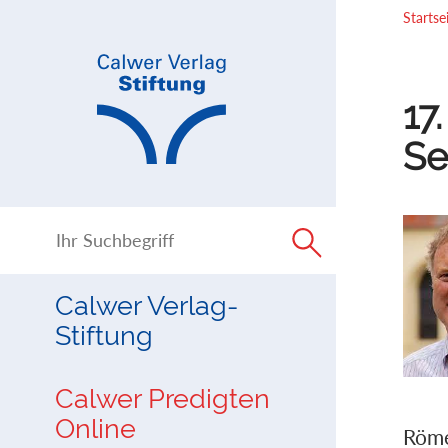
Direkt
Direkt
Startse
zur
zum
Navigation
Inhalt
springen
springen
17
Se
Calwer Verlag-
Stiftung
Calwer Predigten
Online
Röme