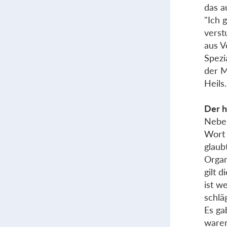
das a
"Ich 
verst
aus V
Spezi
der M
Heils.
Der h
Neben
Wort 
glaub
Organ
gilt 
ist w
schläg
Es ga
waren