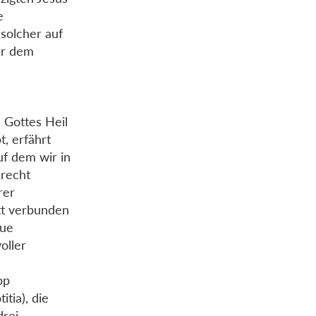
e
 solcher auf
der dem
Gottes Heil
, erfährt
uf dem wir in
erecht
rer
tt verbunden
eue
oller
pp
tia), die
drei