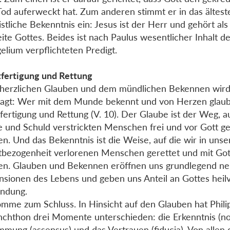
od auferweckt hat. Zum anderen stimmt er in das ältest
istliche Bekenntnis ein: Jesus ist der Herr und gehört als
eite Gottes. Beides ist nach Paulus wesentlicher Inhalt 
elium verpflichteten Predigt.
fertigung und Rettung
erzlichen Glauben und dem mündlichen Bekennen wird 
agt: Wer mit dem Munde bekennt und von Herzen glaubt
fertigung und Rettung (V. 10). Der Glaube ist der Weg, a
 und Schuld verstrickten Menschen frei und vor Gott g
n. Und das Bekenntnis ist die Weise, auf die wir in unse
tbezogenheit verlorenen Menschen gerettet und mit Go
n. Glauben und Bekennen eröffnen uns grundlegend n
sionen des Lebens und geben uns Anteil an Gottes heilv
ndung.
omme zum Schluss. In Hinsicht auf den Glauben hat Phili
chthon drei Momente unterschieden: die Erkenntnis (noti
mmung (assensus) und das Vertrauen (fiducia). Von allen 