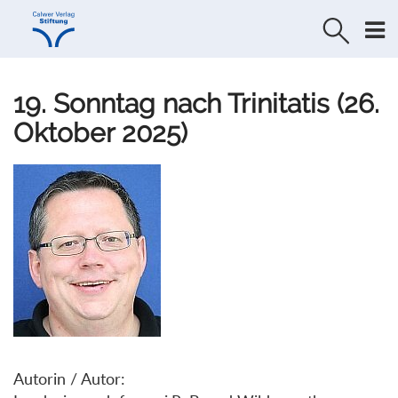
Direkt
Direkt
zur
zum
Navigation
Inhalt
springen
springen
19. Sonntag nach Trinitatis (26.
Oktober 2025)
Autorin / Autor: