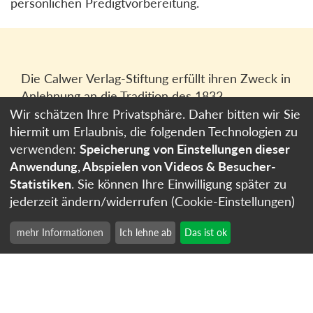
persönlichen Predigtvorbereitung.
Die Calwer Verlag-Stiftung erfüllt ihren Zweck in
Anlehnung an die Tradition des 1832
gegründeten Calwer Verlagsvereins, der
Wir schätzen Ihre Privatsphäre. Daher bitten wir Sie
heutigen
Calwer Verlag Bücher und Medien
hiermit um Erlaubnis, die folgenden Technologien zu
GmbH
in Stuttgart.
verwenden:
Speicherung von Einstellungen dieser
Anwendung, Abspielen von Videos & Besucher-
Impressum
Statistiken
. Sie können Ihre Einwilligung später zu
Datenschutzerklärung
jederzeit ändern/widerrufen (Cookie-Einstellungen)
Cookie-Einstellungen
mehr Informationen
Ich lehne ab
Das ist ok