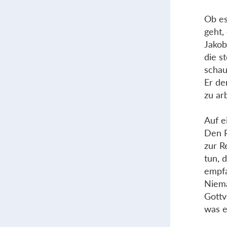
Ob es
geht,
Jakob
die s
schau
Er de
zu ar
Auf e
Den R
zur R
tun, 
empf
Niema
Gottv
was e