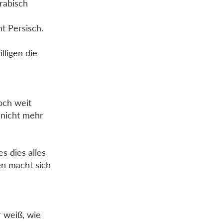
rabisch
t Persisch.
lligen die
och weit
 nicht mehr
es dies alles
en macht sich
 weiß, wie