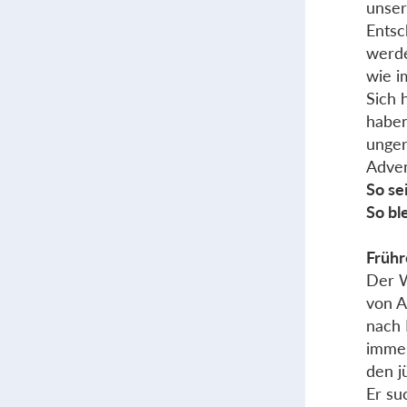
unser
Entsc
werde
wie i
Sich 
haben
unge
Adven
So se
So bl
Frühr
Der W
von A
nach 
immer
den j
Er su