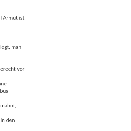
l Armut ist
elegt, man
gerecht vor
hne
obus
ermahnt,
 in den