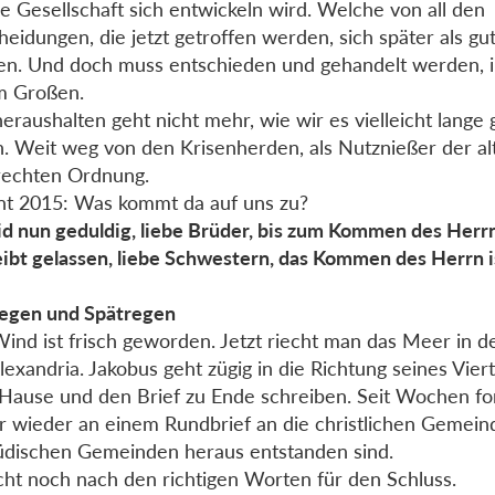
e Gesellschaft sich entwickeln wird. Welche von all den
heidungen, die jetzt getroffen werden, sich später als gu
n. Und doch muss entschieden und gehandelt werden, 
m Großen.
heraushalten geht nicht mehr, wie wir es vielleicht lange 
. Weit weg von den Krisenherden, als Nutznießer der al
rechten Ordnung.
t 2015: Was kommt da auf uns zu?
id nun geduldig, liebe Brüder, bis zum Kommen des Herr
eibt gelassen, liebe Schwestern, das Kommen des Herrn i
egen und Spätregen
ind ist frisch geworden. Jetzt riecht man das Meer in 
lexandria. Jakobus geht zügig in die Richtung seines Vierte
Hause und den Brief zu Ende schreiben. Seit Wochen for
 wieder an einem Rundbrief an die christlichen Gemeind
üdischen Gemeinden heraus entstanden sind.
cht noch nach den richtigen Worten für den Schluss.