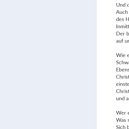
Und d
Auch 
des H
Inmit
Der b
auf u
Wie e
Schwa
Ebens
Chris
einst
Chris
und a
Wer e
Was s
Sich 