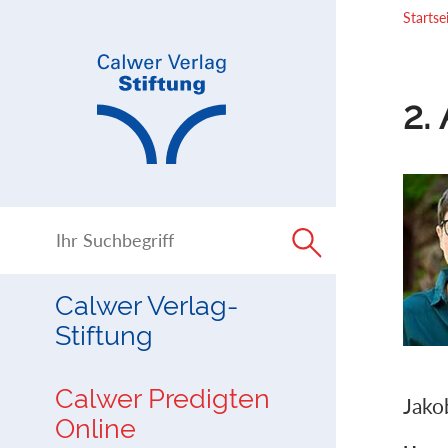
Direkt
Direkt
Startse
zur
zum
Navigation
Inhalt
springen
springen
2.
Calwer Verlag-
Stiftung
Calwer Predigten
Jako
Online