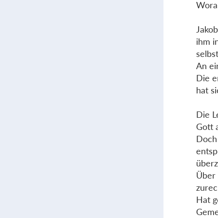
Worau
Jakob
ihm i
selbs
An ei
Die e
hat s
Die L
Gott 
Doch 
entsp
überz
Über 
zurec
Hat g
Geme