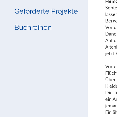
Hemd
Septe
Geförderte Projekte
lasse
Berge
Buchreihen
Vor d
Daneb
Auf d
Alten
jetzt
Vor e
Flüch
Über 
Klei
Die T
ein A
jeman
Ein ä