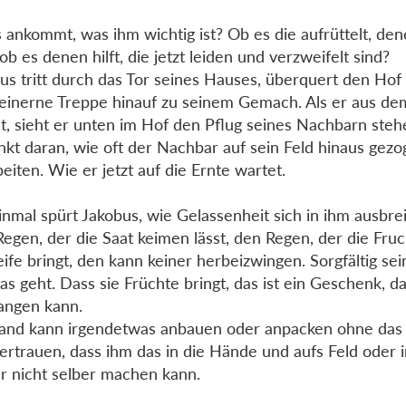
 ankommt, was ihm wichtig ist? Ob es die aufrüttelt, den
 ob es denen hilft, die jetzt leiden und verzweifelt sind?
us tritt durch das Tor seines Hauses, überquert den Hof 
teinerne Treppe hinauf zu seinem Gemach. Als er aus de
t, sieht er unten im Hof den Pflug seines Nachbarn steh
nkt daran, wie oft der Nachbar auf sein Feld hinaus gezo
beiten. Wie er jetzt auf die Ernte wartet.
inmal spürt Jakobus, wie Gelassenheit sich in ihm ausbrei
egen, der die Saat keimen lässt, den Regen, der die Fruc
eife bringt, den kann keiner herbeizwingen. Sorgfältig sei
das geht. Dass sie Früchte bringt, das ist ein Geschenk, 
angen kann.
nd kann irgendetwas anbauen oder anpacken ohne das
ertrauen, dass ihm das in die Hände und aufs Feld oder in
r nicht selber machen kann.