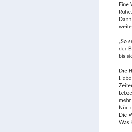
Eine 
Ruhe
Dann 
weite
„So s
der B
bis s
Die H
Liebe
Zeite
Lebze
mehr 
Nücht
Die W
Was k