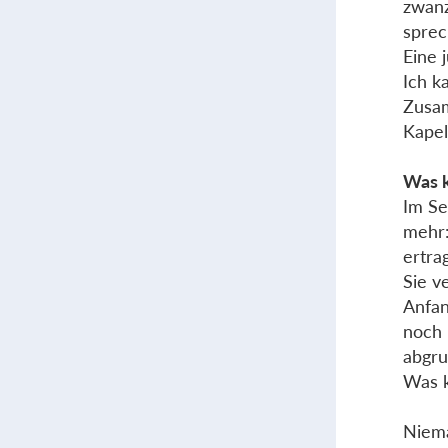
zwanz
sprec
Eine 
Ich k
Zusam
Kapel
Was k
Im Se
mehr:
ertra
Sie v
Anfan
noch 
abgru
Was k
Niema