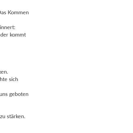
 Das Kommen
innert:
, der kommt
ken.
chte sich
 uns geboten
zu stärken.