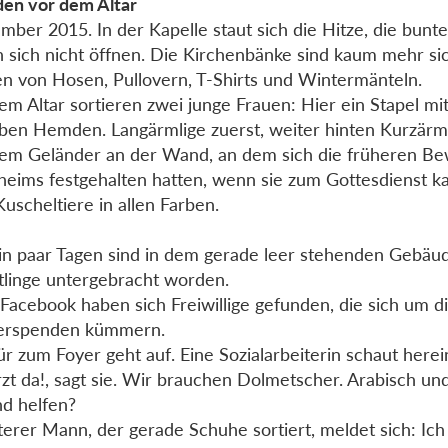
en vor dem Altar
mber 2015. In der Kapelle staut sich die Hitze, die bunt
n sich nicht öffnen. Die Kirchenbänke sind kaum mehr si
n von Hosen, Pullovern, T-Shirts und Wintermänteln.
em Altar sortieren zwei junge Frauen: Hier ein Stapel mi
en Hemden. Langärmlige zuerst, weiter hinten Kurzärml
em Geländer an der Wand, an dem sich die früheren B
heims festgehalten hatten, wenn sie zum Gottesdienst k
 Kuscheltiere in allen Farben.
in paar Tagen sind in dem gerade leer stehenden Gebäu
tlinge untergebracht worden.
Facebook haben sich Freiwillige gefunden, die sich um d
derspenden kümmern.
ür zum Foyer geht auf. Eine Sozialarbeiterin schaut herein.
rzt da!, sagt sie. Wir brauchen Dolmetscher. Arabisch und
d helfen?
lterer Mann, der gerade Schuhe sortiert, meldet sich: Ich