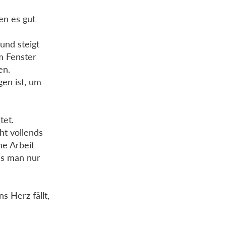
en es gut
und steigt
m Fenster
en.
gen ist, um
tet.
ht vollends
ne Arbeit
das man nur
s Herz fällt,