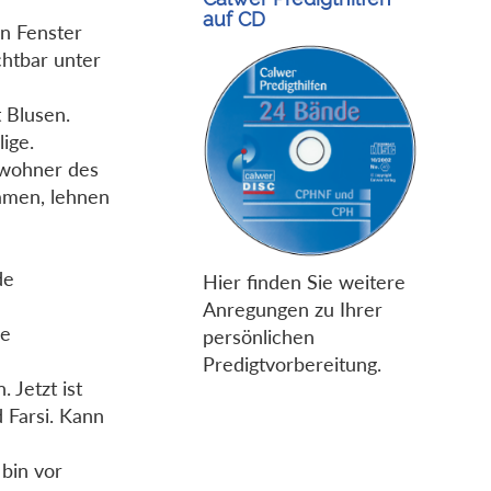
auf CD
en Fenster
chtbar unter
t Blusen.
ige.
ewohner des
amen, lehnen
de
Hier finden Sie weitere
Anregungen zu Ihrer
ie
persönlichen
Predigtvorbereitung.
 Jetzt ist
 Farsi. Kann
 bin vor