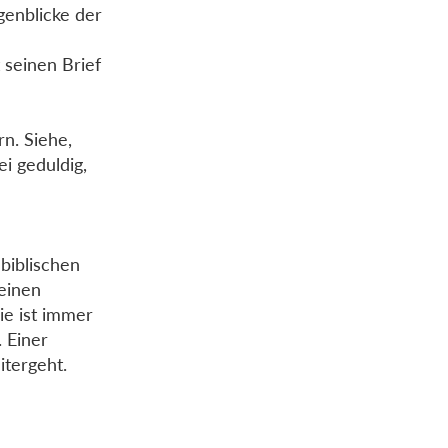
genblicke der
 seinen Brief
n. Siehe,
i geduldig,
biblischen
seinen
ie ist immer
 Einer
itergeht.