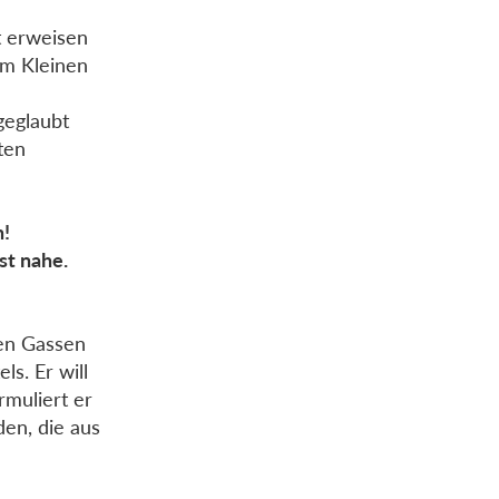
t erweisen
im Kleinen
geglaubt
ten
n!
st nahe.
den Gassen
ls. Er will
muliert er
en, die aus