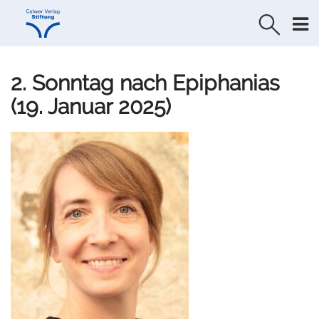
Direkt
Direkt
zur
zum
Navigation
Inhalt
springen
springen
2. Sonntag nach Epiphanias
(19. Januar 2025)