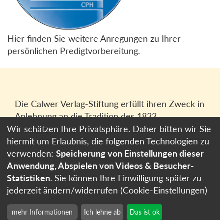
Hier finden Sie weitere Anregungen zu Ihrer
persönlichen Predigtvorbereitung.
Die Calwer Verlag-Stiftung erfüllt ihren Zweck in
Anlehnung an die Tradition des 1832
gegründeten Calwer Verlagsvereins, der
Wir schätzen Ihre Privatsphäre. Daher bitten wir Sie
heutigen
Calwer Verlag Bücher und Medien
hiermit um Erlaubnis, die folgenden Technologien zu
GmbH
in Stuttgart.
verwenden:
Speicherung von Einstellungen dieser
Anwendung, Abspielen von Videos & Besucher-
Impressum
Statistiken
. Sie können Ihre Einwilligung später zu
Datenschutzerklärung
jederzeit ändern/widerrufen (Cookie-Einstellungen)
Cookie-Einstellungen
mehr Informationen
Ich lehne ab
Das ist ok