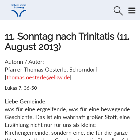
Direkt
Direkt
zur
zum
Navigation
Inhalt
springen
springen
11. Sonntag nach Trinitatis (11.
August 2013)
Autorin / Autor:
Pfarrer Thomas Oesterle, Schorndorf
[
thomas.oesterle@elkw.de
]
Lukas 7, 36-50
Liebe Gemeinde,
was für eine ergreifende, was für eine bewegende
Geschichte. Das ist ein wahrhaft großer Stoff, eine
Erzählung nicht nur für uns als kleine
Kirchengemeinde, sondern eine, die für die ganze