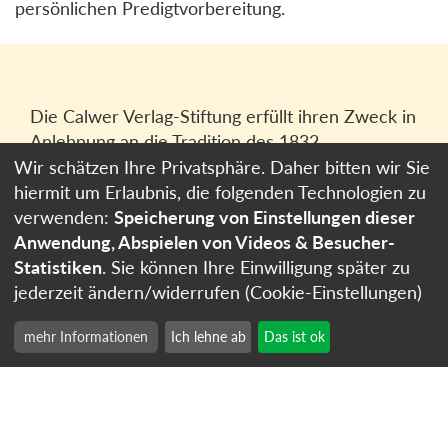
persönlichen Predigtvorbereitung.
Die Calwer Verlag-Stiftung erfüllt ihren Zweck in
Anlehnung an die Tradition des 1832
gegründeten Calwer Verlagsvereins, der
Wir schätzen Ihre Privatsphäre. Daher bitten wir Sie
heutigen
Calwer Verlag Bücher und Medien
hiermit um Erlaubnis, die folgenden Technologien zu
GmbH
in Stuttgart.
verwenden:
Speicherung von Einstellungen dieser
Anwendung, Abspielen von Videos & Besucher-
Impressum
Statistiken
. Sie können Ihre Einwilligung später zu
Datenschutzerklärung
jederzeit ändern/widerrufen (Cookie-Einstellungen)
Cookie-Einstellungen
mehr Informationen
Ich lehne ab
Das ist ok