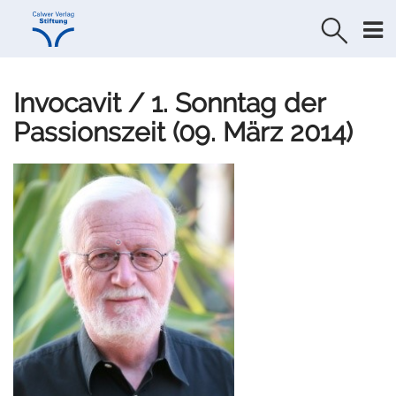
Direkt
Direkt
zur
zum
Navigation
Inhalt
springen
springen
Invocavit / 1. Sonntag der
Passionszeit (09. März 2014)