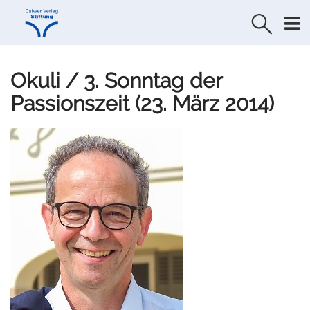
Direkt
Direkt
zur
zum
Navigation
Inhalt
springen
springen
Okuli / 3. Sonntag der
Passionszeit (23. März 2014)