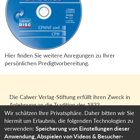
Hier finden Sie weitere Anregungen zu Ihrer
persönlichen Predigtvorbereitung.
Die Calwer Verlag-Stiftung erfüllt ihren Zweck in
Anlehnung an die Tradition des 1832
gegründeten Calwer Verlagsvereins, der
Wir schätzen Ihre Privatsphäre. Daher bitten wir Sie
heutigen
Calwer Verlag Bücher und Medien
hiermit um Erlaubnis, die folgenden Technologien zu
GmbH
in Stuttgart.
verwenden:
Speicherung von Einstellungen dieser
Anwendung, Abspielen von Videos & Besucher-
Impressum