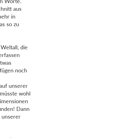
en Worte.
hnitt aus
mehr in
as so zu
Weltall, die
erfassen
etwas
rfügen noch
auf unserer
s müsste wohl
Dimensionen
künden! Dann
n unserer