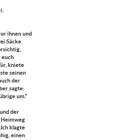
t.
vor ihnen und
wei Säcke
rsichtig,
r euch
ür, kniete
rste seinen
auch der
ber sagte:
 übrige um.“
 und der
em Heimweg
Ich klagte
ähig, einen