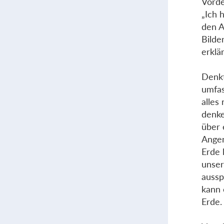
Vorde
„Ich 
den A
Bilde
erklä
Denkt
umfas
alles
denke
über 
Angen
Erde 
unser
aussp
kann 
Erde.