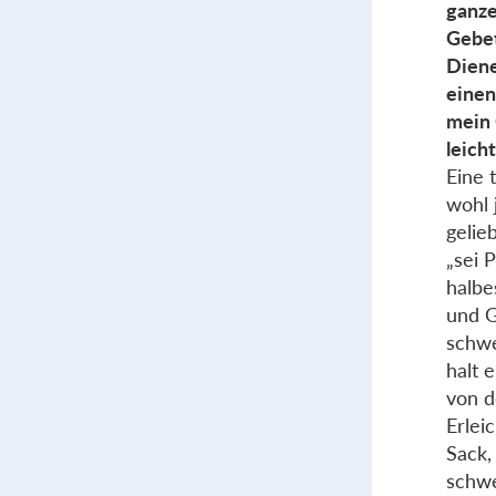
ganze
Gebet
Diene
einen
mein 
leicht
Eine 
wohl 
gelie
„sei 
halbe
und G
schwe
halt 
von d
Erlei
Sack,
schwe