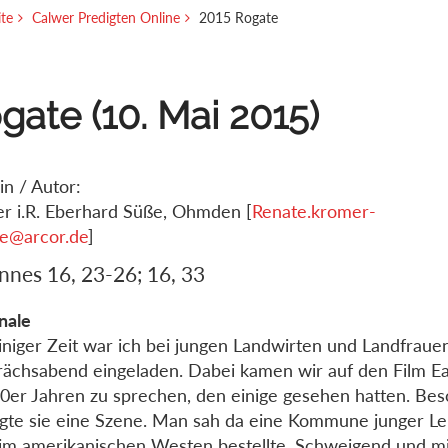
ite
Calwer Predigten Online
2015 Rogate
gate (10. Mai 2015)
in / Autor:
er i.R. Eberhard Süße, Ohmden [
Renate.kromer-
e@arcor.de
]
nnes 16, 23-26; 16, 33
gnale
iniger Zeit war ich bei jungen Landwirten und Landfraue
ächsabend eingeladen. Dabei kamen wir auf den Film Ea
0er Jahren zu sprechen, den einige gesehen hatten. Be
te sie eine Szene. Man sah da eine Kommune junger Leu
im amerikanischen Westen bestellte. Schweigend und mi