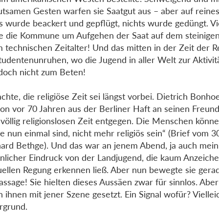
tsamen Gesten warfen sie Saatgut aus – aber auf reine
s wurde beackert und gepflügt, nichts wurde gedüngt. V
e die Kommune um Aufgehen der Saat auf dem steinige
m technischen Zeitalter! Und das mitten in der Zeit der R
tudentenunruhen, wo die Jugend in aller Welt zur Aktivit
doch nicht zum Beten!
achte, die religiöse Zeit sei längst vorbei. Dietrich Bonho
hon vor 70 Jahren aus der Berliner Haft an seinen Freun
 völlig religionslosen Zeit entgegen. Die Menschen könne
ie nun einmal sind, nicht mehr religiös sein“ (Brief vom 3
ard Bethge). Und das war an jenem Abend, ja auch mein
nlicher Eindruck von der Landjugend, die kaum Anzeiche
tuellen Regung erkennen ließ. Aber nun bewegte sie gera
assage! Sie hielten dieses Aussäen zwar für sinnlos. Aber
n ihnen mit jener Szene gesetzt. Ein Signal wofür? Viellei
rgrund.