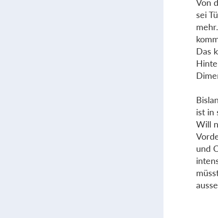
Von d
sei T
mehr.
kommt
Das k
Hinte
Dimen
Bisla
ist i
Will 
Vorde
und C
inten
müsst
auss