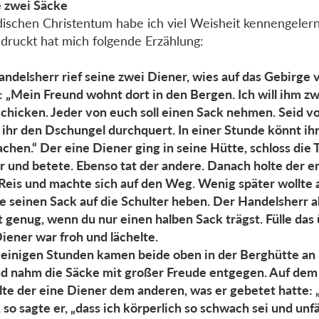
e zwei Säcke
dischen Christentum habe ich viel Weisheit kennengelern
druckt hat mich folgende Erzählung:
andelsherr rief seine zwei Diener, wies auf das Gebirge 
: „Mein Freund wohnt dort in den Bergen. Ich will ihm z
schicken. Jeder von euch soll einen Sack nehmen. Seid vo
ihr den Dschungel durchquert. In einer Stunde könnt ih
chen.“ Der eine Diener ging in seine Hütte, schloss die T
r und betete. Ebenso tat der andere. Danach holte der e
Reis und machte sich auf den Weg. Wenig später wollte 
e seinen Sack auf die Schulter heben. Der Handelsherr a
st genug, wenn du nur einen halben Sack trägst. Fülle das
iener war froh und lächelte.
einigen Stunden kamen beide oben in der Berghütte an
d nahm die Säcke mit großer Freude entgegen. Auf d
lte der eine Diener dem anderen, was er gebetet hatte: „
, so sagte er, „dass ich körperlich so schwach sei und unf