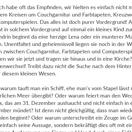
ch habe oft das Empfinden, wir hielten es einfach nicht 
em Kreisen um Couchgarnitur und Farbtapeten, Kreuzwo
omputerspielen. Das alles ist doch purer Vordergrund! 
 in solchem Vordergrund auf einmal ein kleines Kind zu
ndrin beginnt da eine herzige Lena oder ein munterer Ma
. Unentfaltet und geheimnisvoll liegen sie noch in der 
n zwischen Couchgarnitur, Farbtapeten und Computersp
n wir sie jetzt und tragen sie hinaus und in eine Kirche
enwechsel! Treibt dazu nicht die Suche nach dem Hinte
r diesem kleinen Wesen.
warum tauft man ein Schiff, ehe man's vom Stapel lässt
rlichen Meer übergibt? Oder warum feiert man den Wec
s, das am 31. Dezember aushaucht und nicht einfach in 
ber mündet? Ist denn nicht gleichgültig, dass man wied
hlen beginnt? Oder warum unterschreibt ein Zeuge im Ge
 einfach seine Aussage, sondern bekräftigt dies oft mit ei