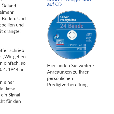
auf CD
s Ödland.
ielmehr
n Boden. Und
ebellion und
ät drängte,
effer schrieb
d: „Wir gehen
n einfach, so
Hier finden Sie weitere
0. 4. 1944 an
Anregungen zu Ihrer
persönlichen
n einer
Predigtvorbereitung.
de diese
 ein Signal
cht für den