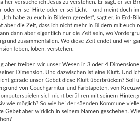
a her versuche ich Jesus zu verstehen. Er sagt, er sei Br
ür oder er sei Hirte oder er sei Licht – und meint doch imm
 „Ich habe zu euch in Bildern geredet“, sagt er, in Erd-Bil
 aber die Zeit, dass ich nicht mehr in Bildern mit euch 
ann dann aber eigentlich nur die Zeit sein, wo Vordergr
rgrund zusammenfallen. Wo diese Zeit endet und wir gan
sion leben, loben, verstehen.
ng aber treiben wir unser Wesen in 3 oder 4 Dimensione
n seiner Dimension. Und dazwischen ist eine Kluft. Und ic
nicht gerade unser Gebet diese Kluft überbrücken? Soll 
rgrund von Couchgarnitur und Farbtapeten, von Kreuzw
omputerspielen sich nicht berühren mit seinem Hinterg
siv wie möglich? So wie bei der säenden Kommune vielle
e Gebet aber wirklich in seinem Namen geschehen. Wie
ehen?