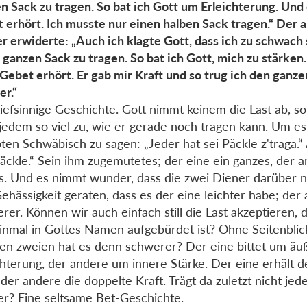
n Sack zu tragen. So bat ich Gott um Erleichterung. Und
 erhört. Ich musste nur einen halben Sack tragen.“ Der 
r erwiderte: „Auch ich klagte Gott, dass ich zu schwach 
 ganzen Sack zu tragen. So bat ich Gott, mich zu stärken.
Gebet erhört. Er gab mir Kraft und so trug ich den ganz
er.“
tiefsinnige Geschichte. Gott nimmt keinem die Last ab, 
jedem so viel zu, wie er gerade noch tragen kann. Um e
bten Schwäbisch zu sagen: „Jeder hat sei Päckle z'traga.
Päckle.“ Sein ihm zugemutetes; der eine ein ganzes, der 
s. Und es nimmt wunder, dass die zwei Diener darüber ni
ehässigkeit geraten, dass es der eine leichter habe; der
rer. Können wir auch einfach still die Last akzeptieren, 
einmal in Gottes Namen aufgebürdet ist? Ohne Seitenbli
en zweien hat es denn schwerer? Der eine bittet um äu
chterung, der andere um innere Stärke. Der eine erhält 
 der andere die doppelte Kraft. Trägt da zuletzt nicht jed
r? Eine seltsame Bet-Geschichte.