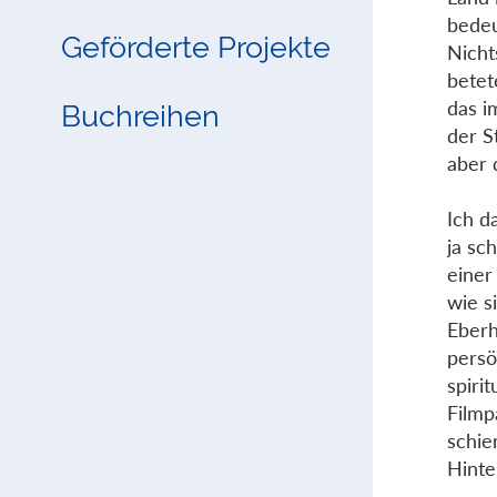
bedeu
Geförderte Projekte
Nicht
betet
das i
Buchreihen
der S
aber 
Ich d
ja sc
einer
wie s
Eberh
persö
spiri
Filmp
schie
Hinte