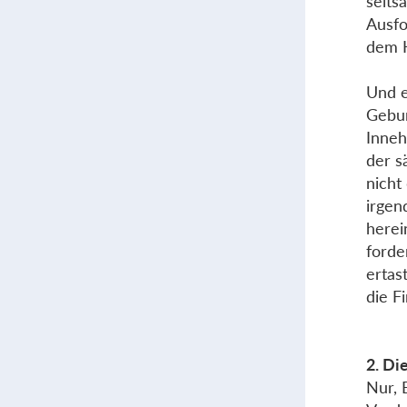
selts
Ausfo
dem H
Und e
Gebur
Inneh
der s
nicht
irgen
herei
forde
ertas
die F
2. Di
Nur, 