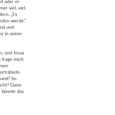
ot oder er
er viel, viel
dern. „Es
reden werde.“
und und
z in seiner
n, und Jesus
h frage mich:
unser
orträtseln
rund? So
icht? Dann
 könnte das