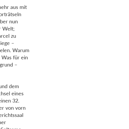
mehr aus mit
rträtseln
Aber nun
r Welt;
rcel zu
Wiege –
ielen. Warum
? Was für ein
rgrund –
 und dem
hsel eines
einen 32.
er von vorn
richtssaal
ner