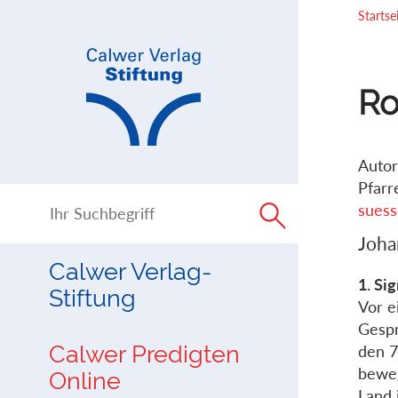
Direkt
Direkt
Startse
zur
zum
Navigation
Inhalt
springen
springen
Ro
Autor
Pfarr
suess
Joha
Calwer Verlag-
1. Si
Stiftung
Vor e
Gespr
Calwer Predigten
den 7
beweg
Online
Land 