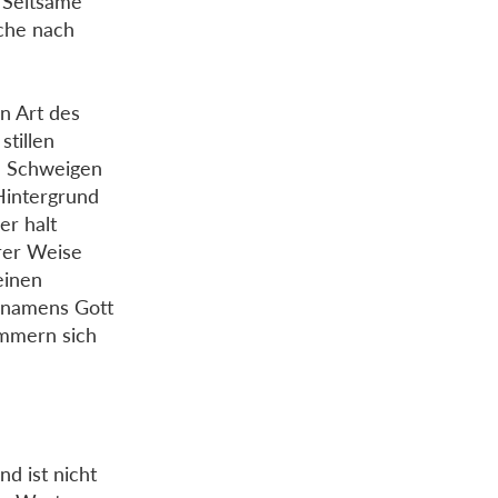
 Seltsame
uche nach
n Art des
stillen
n Schweigen
Hintergrund
er halt
rer Weise
einen
d namens Gott
ammern sich
d ist nicht