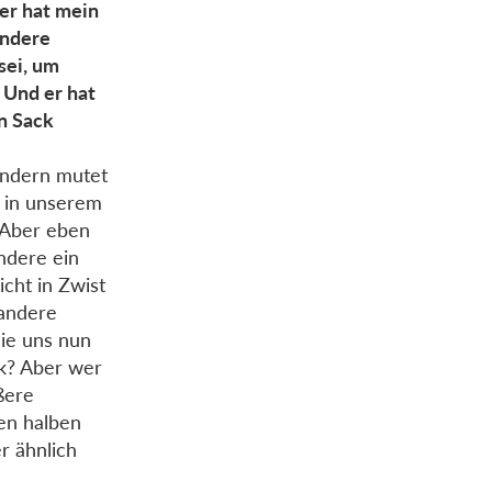
 er hat mein
andere
sei, um
 Und er hat
en Sack
sondern mutet
s in unserem
“ Aber eben
andere ein
cht in Zwist
 andere
die uns nun
ck? Aber wer
ßere
den halben
er ähnlich