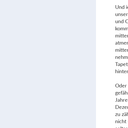
Und i
unser
und C
kommt
mitte
atmen
mitte
nehme
Tapet
hinte
Oder 
gefäh
Jahre
Dezem
zu zä
nicht