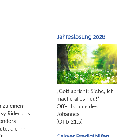
Jahreslosung 2026
„Gott spricht: Siehe, ich
mache alles neu!“
n zu einem
Offenbarung des
sy Rider aus
Johannes
sonders
(Offb 21,5)
te, die ihr
t
Calwer Predigthilfen