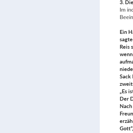
3. Di
Im in
Beein
Ein H
sagte
Reis 
wenn 
aufma
niede
Sack 
zweit
„Es i
Der D
Nach 
Freun
erzäh
Gott“