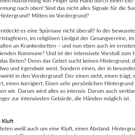
amen Ausformung von Finger und Hand durch einen Eid?
rmung nach oben! Sind das nicht alles Signale für die S
intergrund? Mitten im Vordergrund?
ntdeckt es eine Spürnase nicht überall? In der bewusste
tstagfeiern, im religiösen Liedgut der Gesangvereine, im 
alten an Krankenbetten – und nun eben auch im ernste
äenden Kommune? Und ist der intensivste Vorstoß zum 
 das Beten? Denn das Gebet sucht keinen Hintergrund, d
dwo und irgendwie west. Sondern einen, der in besonde
nwirkt in den Vordergrund! Der einen zieht, einen trägt, 
rt, einen korrigiert. Einen sehr persönlichen Hintergrun
ten wir. Darum wird alles so intensiv. Darum auch verkl
inger zur intensivsten Gebärde, die Händen möglich ist.
e Kluft
Beten weiß auch um eine Kluft, einen Abstand. Hintergrun