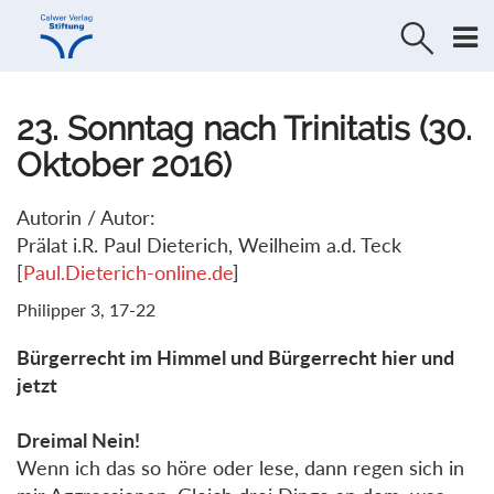
Direkt
Direkt
zur
zum
Navigation
Inhalt
springen
springen
23. Sonntag nach Trinitatis (30.
Oktober 2016)
Autorin / Autor:
Prälat i.R. Paul Dieterich, Weilheim a.d. Teck
[
Paul.Dieterich-online.de
]
Philipper 3, 17-22
Bürgerrecht im Himmel und Bürgerrecht hier und
jetzt
Dreimal Nein!
Wenn ich das so höre oder lese, dann regen sich in