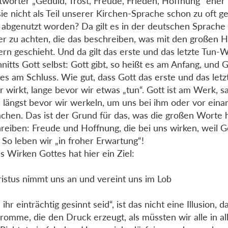
wörter „Geduld, Trost, Freude, Frieden, Hoffnung“ eher
sie nicht als Teil unserer Kirchen-Sprache schon zu oft 
 abgenutzt worden? Da gilt es in der deutschen Sprache 
r zu achten, die das beschreiben, was mit den großen 
rn geschieht. Und da gilt das erste und das letzte Tun-
nitts Gott selbst: Gott gibt, so heißt es am Anfang, und Go
 es am Schluss. Wie gut, dass Gott das erste und das let
Er wirkt, lange bevor wir etwas „tun“. Gott ist am Werk, s
, längst bevor wir werkeln, um uns bei ihm oder vor eina
chen. Das ist der Grund für das, was die großen Worte 
reiben: Freude und Hoffnung, die bei uns wirken, weil Go
. So leben wir „in froher Erwartung“!
s Wirken Gottes hat hier ein Ziel:
ristus nimmt uns an und vereint uns im Lob
ihr einträchtig gesinnt seid“, ist das nicht eine Illusion, 
fromme, die den Druck erzeugt, als müssten wir alle in al