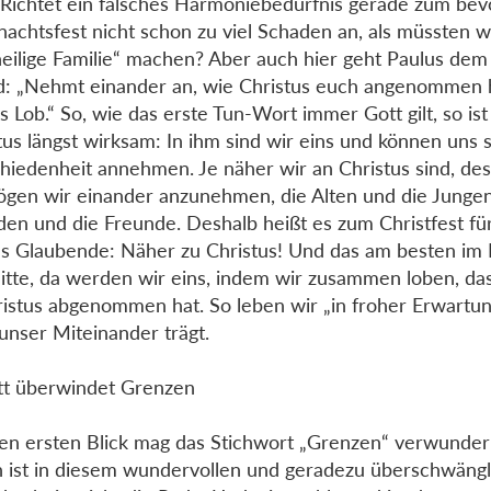
 Richtet ein falsches Harmoniebedürfnis gerade zum be
achtsfest nicht schon zu viel Schaden an, als müssten w
heilige Familie“ machen? Aber auch hier geht Paulus dem
: „Nehmt einander an, wie Christus euch angenommen h
s Lob.“ So, wie das erste Tun-Wort immer Gott gilt, so ist
tus längst wirksam: In ihm sind wir eins und können uns 
hiedenheit annehmen. Je näher wir an Christus sind, de
gen wir einander anzunehmen, die Alten und die Jungen
en und die Freunde. Deshalb heißt es zum Christfest fü
ls Glaubende: Näher zu Christus! Und das am besten im 
itte, da werden wir eins, indem wir zusammen loben, da
ristus abgenommen hat. So leben wir „in froher Erwartun
unser Miteinander trägt.
tt überwindet Grenzen
en ersten Blick mag das Stichwort „Grenzen“ verwunder
 ist in diesem wundervollen und geradezu überschwäng