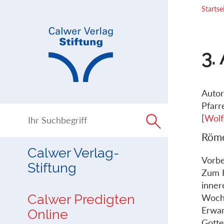
Direkt
Direkt
Startse
zur
zum
Navigation
Inhalt
springen
springen
3.
Autor
Pfarr
[
Wolf
Röme
Calwer Verlag-
Vorb
Stiftung
Zum K
inner
Calwer Predigten
Woche
Erwar
Online
Gotte