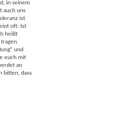
ut, in seinem
t auch uns
leranz ist
nt oft: Ist
h heißt
 tragen.
rtung“ und
le euch mit
werdet an
 bitten, dass