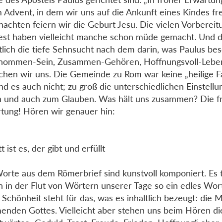
m Advent, in dem wir uns auf die Ankunft eines Kindes fr
achten feiern wir die Geburt Jesu. Die vielen Vorbereit
est haben vielleicht manche schon müde gemacht. Und d
tlich die tiefe Sehnsucht nach dem darin, was Paulus bes
nommen-Sein, Zusammen-Gehören, Hoffnungsvoll-Leben
hen wir uns. Die Gemeinde zu Rom war keine „heilige F
ind es auch nicht; zu groß die unterschiedlichen Einstell
 und auch zum Glauben. Was hält uns zusammen? Die f
tung! Hören wir genauer hin:
t ist es, der gibt und erfüllt
orte aus dem Römerbrief sind kunstvoll komponiert. Es t
n in der Flut von Wörtern unserer Tage so ein edles Wor
 Schönheit steht für das, was es inhaltlich bezeugt: die 
nden Gottes. Vielleicht aber stehen uns beim Hören di