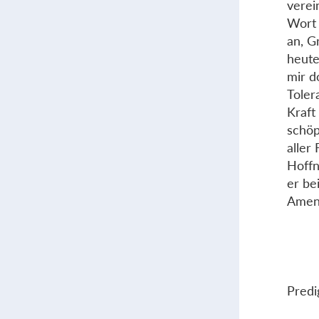
verei
Wort 
an, G
heute
mir d
Toler
Kraft
schöp
aller
Hoffn
er be
Amen
Predi