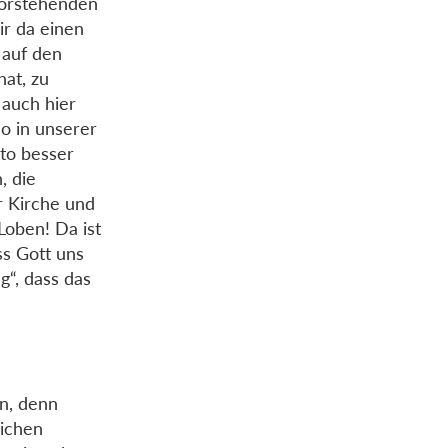
vorstehenden
ir da einen
 auf den
at, zu
 auch hier
so in unserer
sto besser
, die
r Kirche und
Loben! Da ist
ss Gott uns
g“, dass das
n, denn
lichen