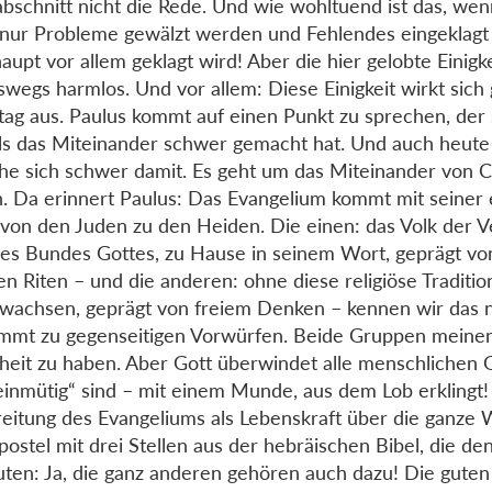
abschnitt nicht die Rede. Und wie wohltuend ist das, we
 nur Probleme gewälzt werden und Fehlendes eingeklagt
aupt vor allem geklagt wird! Aber die hier gelobte Einigkei
swegs harmlos. Und vor allem: Diese Einigkeit wirkt sich
ltag aus. Paulus kommt auf einen Punkt zu sprechen, der
s das Miteinander schwer gemacht hat. Und auch heute
e sich schwer damit. Es geht um das Miteinander von C
. Da erinnert Paulus: Das Evangelium kommt mit seiner
 von den Juden zu den Heiden. Die einen: das Volk der 
es Bundes Gottes, zu Hause in seinem Wort, geprägt vo
gen Riten – und die anderen: ohne diese religiöse Traditio
wachsen, geprägt von freiem Denken – kennen wir das n
mmt zu gegenseitigen Vorwürfen. Beide Gruppen meinen, 
eit zu haben. Aber Gott überwindet alle menschlichen G
„einmütig“ sind – mit einem Munde, aus dem Lob erklingt!
eitung des Evangeliums als Lebenskraft über die ganze 
postel mit drei Stellen aus der hebräischen Bibel, die de
ten: Ja, die ganz anderen gehören auch dazu! Die gute