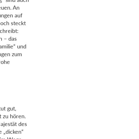
euen. An
ungen auf
och steckt
chreibt:
 – das
amilie“ und
ungen zum
rohe
ut gut,
t zu hören.
Majestät des
e „dicken“