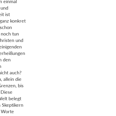
nn einmal
 und
t ist
 ganz konkret
 schon
 noch tun
hristen und
 einigenden
Verheißungen
n den
n
icht auch?
allein die
renzen, bis
 Diese
Welt belegt
n Skeptikern
n Worte