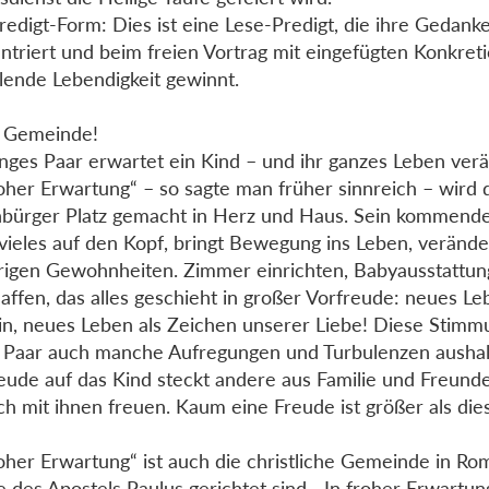
redigt-Form: Dies ist eine Lese-Predigt, die ihre Gedank
ntriert und beim freien Vortrag mit eingefügten Konkret
lende Lebendigkeit gewinnt.
e Gemeinde!
unges Paar erwartet ein Kind – und ihr ganzes Leben verä
roher Erwartung“ – so sagte man früher sinnreich – wir
bürger Platz gemacht in Herz und Haus. Sein kommende
t vieles auf den Kopf, bringt Bewegung ins Leben, verän
rigen Gewohnheiten. Zimmer einrichten, Babyausstattun
affen, das alles geschieht in großer Vorfreude: neues Le
in, neues Leben als Zeichen unserer Liebe! Diese Stimmu
 Paar auch manche Aufregungen und Turbulenzen aushal
eude auf das Kind steckt andere aus Familie und Freunde
ich mit ihnen freuen. Kaum eine Freude ist größer als die
roher Erwartung“ ist auch die christliche Gemeinde in Rom
 des Apostels Paulus gerichtet sind. „In froher Erwartun