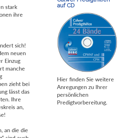
auf CD
en stark
ionen ihre
ndert sich!
d dem neuen
r Einzug
dert manche
g
Hier finden Sie weitere
ben zieht bei
Anregungen zu Ihrer
ng lässt das
persönlichen
ten. Ihre
Predigtvorbereitung.
skreis an,
se!
, an die die
g“ sind auch