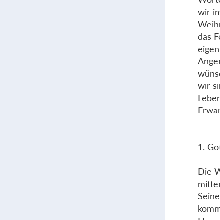
wir i
Weihn
das F
eigen
Ange
wünsc
wir s
Leben
Erwar
1. Got
Die W
mitte
Seine
komme