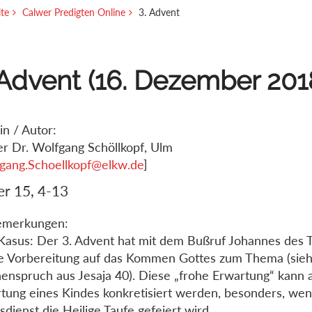
ite
Calwer Predigten Online
3. Advent
 Advent (16. Dezember 201
in / Autor:
er Dr. Wolfgang Schöllkopf, Ulm
gang.Schoellkopf@elkw.de
]
r 15, 4-13
emerkungen:
asus: Der 3. Advent hat mit dem Bußruf Johannes des T
e Vorbereitung auf das Kommen Gottes zum Thema (sie
nspruch aus Jesaja 40). Diese „frohe Erwartung“ kann 
tung eines Kindes konkretisiert werden, besonders, we
sdienst die Heilige Taufe gefeiert wird.