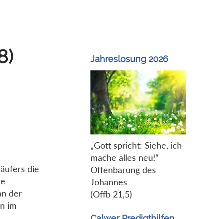
8)
Jahreslosung 2026
„Gott spricht: Siehe, ich
mache alles neu!“
äufers die
Offenbarung des
he
Johannes
an der
(Offb 21,5)
nn im
Calwer Predigthilfen