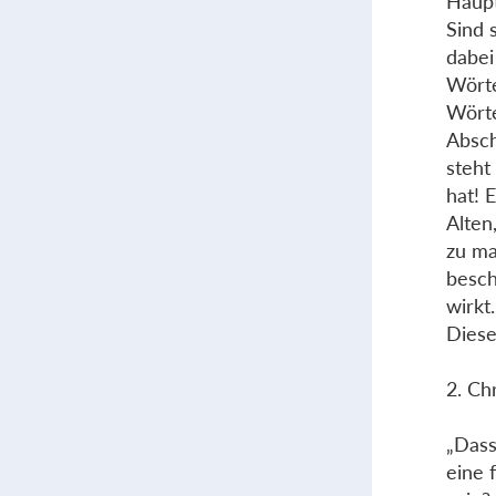
Haupt
Sind 
dabei
Wörte
Wörte
Absch
steht
hat! 
Alten
zu ma
besch
wirkt
Diese
2. Ch
„Dass 
eine 