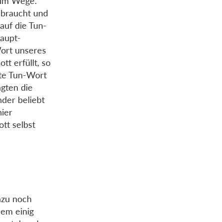
 im Wege.
gebraucht und
auf die Tun-
Haupt-
Wort unseres
tt erfüllt, so
zte Tun-Wort
agten die
nder beliebt
hier
tt selbst
dazu noch
lem einig