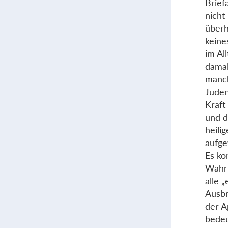
Brief
nicht
überh
keine
im Al
damal
manch
Juden
Kraft
und d
heili
aufge
Es ko
Wahrh
alle 
Ausbr
der A
bedeu