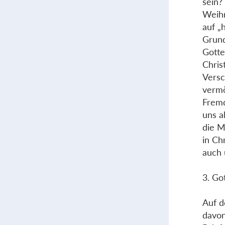
sein?
Weihn
auf „
Grund
Gotte
Chris
Versc
vermö
Fremd
uns a
die M
in Ch
auch 
3. Go
Auf d
davon