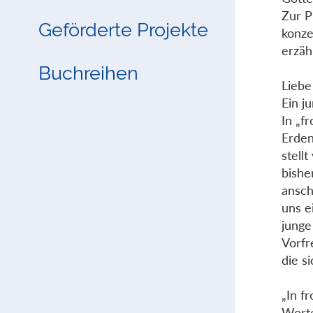
Zur P
Geförderte Projekte
konze
erzäh
Buchreihen
Lieb
Ein j
In „f
Erden
stell
bishe
ansch
uns e
junge
Vorfr
die s
„In f
Worte