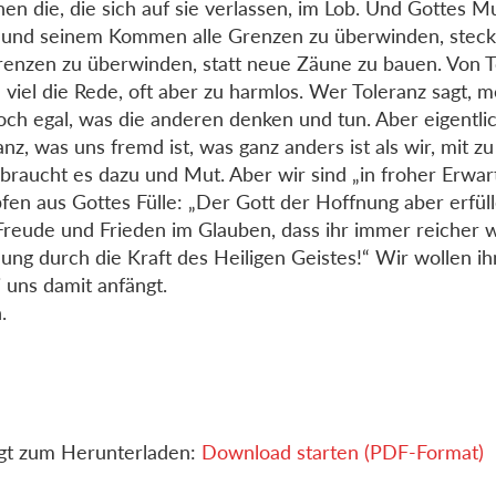
nen die, die sich auf sie verlassen, im Lob. Und Gottes M
und seinem Kommen alle Grenzen zu überwinden, steck
renzen zu überwinden, statt neue Zäune zu bauen. Von To
 viel die Rede, oft aber zu harmlos. Wer Toleranz sagt, mei
och egal, was die anderen denken und tun. Aber eigentlic
anz, was uns fremd ist, was ganz anders ist als wir, mit zu
 braucht es dazu und Mut. Aber wir sind „in froher Erwa
fen aus Gottes Fülle: „Der Gott der Hoffnung aber erfül
 Freude und Frieden im Glauben, dass ihr immer reicher 
ung durch die Kraft des Heiligen Geistes!“ Wir wollen ihn
i uns damit anfängt.
.
gt zum Herunterladen:
Download starten (PDF-Format)