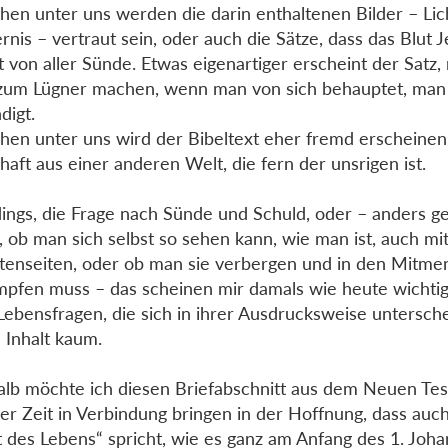
en unter uns werden die darin enthaltenen Bilder – Lic
ernis – vertraut sein, oder auch die Sätze, dass das Blut 
 von aller Sünde. Etwas eigenartiger erscheint der Satz
zum Lügner machen, wenn man von sich behauptet, man 
digt.
en unter uns wird der Bibeltext eher fremd erscheinen
haft aus einer anderen Welt, die fern der unsrigen ist.
dings, die Frage nach Sünde und Schuld, oder – anders ge
, ob man sich selbst so sehen kann, wie man ist, auch mi
tenseiten, oder ob man sie verbergen und in den Mitm
pfen muss – das scheinen mir damals wie heute wichtig
 Lebensfragen, die sich in ihrer Ausdrucksweise untersche
 Inhalt kaum.
lb möchte ich diesen Briefabschnitt aus dem Neuen Te
er Zeit in Verbindung bringen in der Hoffnung, dass auc
 des Lebens“ spricht, wie es ganz am Anfang des 1. Joha