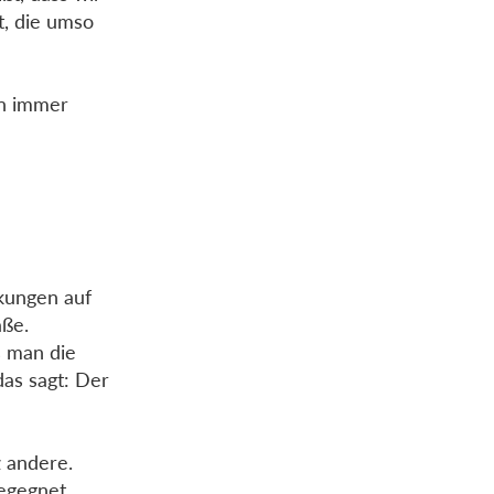
t, die umso
en immer
rkungen auf
aße.
s man die
das sagt: Der
z andere.
egegnet,