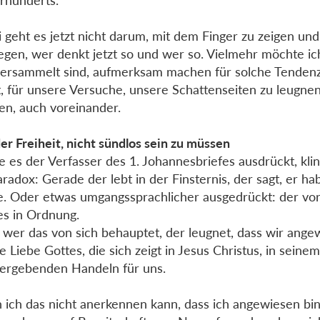
hrhunderts.
 geht es jetzt nicht darum, mit dem Finger zu zeigen und
egen, wer denkt jetzt so und wer so. Vielmehr möchte ich
versammelt sind, aufmerksam machen für solche Tendenz
t, für unsere Versuche, unsere Schattenseiten zu leugnen
n, auch voreinander.
er Freiheit, nicht sündlos sein zu müssen
e es der Verfasser des 1. Johannesbriefes ausdrückt, kli
aradox: Gerade der lebt in der Finsternis, der sagt, er ha
. Oder etwas umgangssprachlicher ausgedrückt: der vorg
les in Ordnung.
wer das von sich behauptet, der leugnet, dass wir ange
ie Liebe Gottes, die sich zeigt in Jesus Christus, in seine
ergebenden Handeln für uns.
ich das nicht anerkennen kann, dass ich angewiesen bin