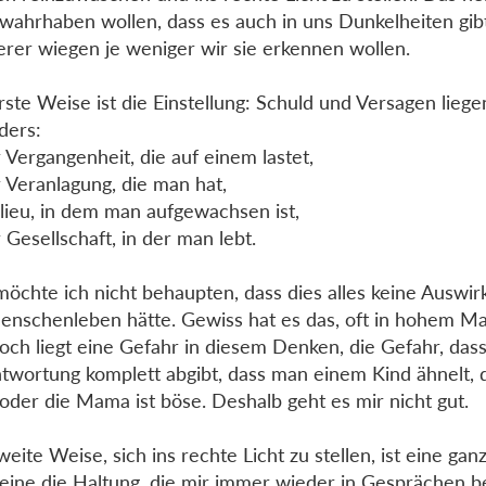
 wahrhaben wollen, dass es auch in uns Dunkelheiten gib
rer wiegen je weniger wir sie erkennen wollen.
rste Weise ist die Einstellung: Schuld und Versagen lieg
ders:
r Vergangenheit, die auf einem lastet,
r Veranlagung, die man hat,
lieu, in dem man aufgewachsen ist,
r Gesellschaft, in der man lebt.
öchte ich nicht behaupten, dass dies alles keine Auswi
enschenleben hätte. Gewiss hat es das, oft in hohem M
ch liegt eine Gefahr in diesem Denken, die Gefahr, das
twortung komplett abgibt, dass man einem Kind ähnelt, 
oder die Mama ist böse. Deshalb geht es mir nicht gut.
weite Weise, sich ins rechte Licht zu stellen, ist eine gan
eine die Haltung, die mir immer wieder in Gesprächen b