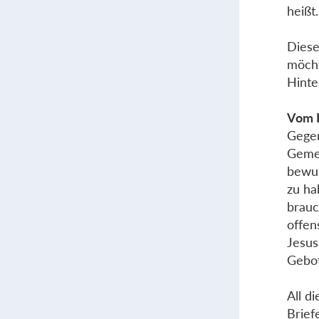
heißt.
Diese
möcht
Hinte
Vom B
Gegen
Gemei
bewus
zu ha
brauc
offen
Jesus 
Gebot
All d
Brief