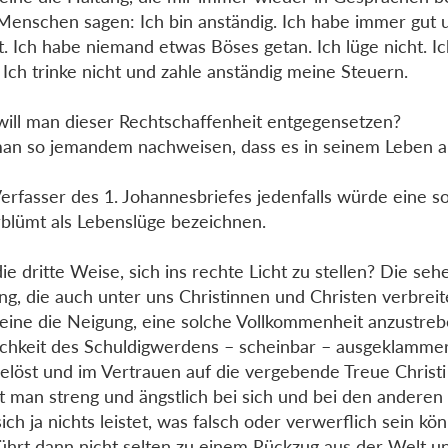
Menschen sagen: Ich bin anständig. Ich habe immer gut u
t. Ich habe niemand etwas Böses getan. Ich lüge nicht. Ic
. Ich trinke nicht und zahle anständig meine Steuern.
ill man dieser Rechtschaffenheit entgegensetzen?
man so jemandem nachweisen, dass es in seinem Leben 
erfasser des 1. Johannesbriefes jedenfalls würde eine s
blümt als Lebenslüge bezeichnen.
ie dritte Weise, sich ins rechte Licht zu stellen? Die sehe
ng, die auch unter uns Christinnen und Christen verbreite
eine die Neigung, eine solche Vollkommenheit anzustreb
chkeit des Schuldigwerdens – scheinbar – ausgeklammert
 gelöst und im Vertrauen auf die vergebende Treue Christi
t man streng und ängstlich bei sich und bei den anderen 
ich ja nichts leistet, was falsch oder verwerflich sein kön
ührt dann nicht selten zu einem Rückzug aus der Welt u