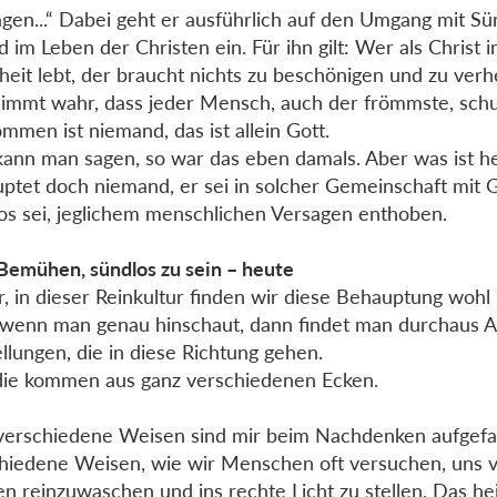
agen...“ Dabei geht er ausführlich auf den Umgang mit S
d im Leben der Christen ein. Für ihn gilt: Wer als Christ i
eit lebt, der braucht nichts zu beschönigen und zu verhe
immt wahr, dass jeder Mensch, auch der frömmste, schul
ommen ist niemand, das ist allein Gott.
ann man sagen, so war das eben damals. Aber was ist h
ptet doch niemand, er sei in solcher Gemeinschaft mit G
os sei, jeglichem menschlichen Versagen enthoben.
emühen, sündlos zu sein – heute
r, in dieser Reinkultur finden wir diese Behauptung wohl
wenn man genau hinschaut, dann findet man durchaus A
ellungen, die in diese Richtung gehen.
ie kommen aus ganz verschiedenen Ecken.
verschiedene Weisen sind mir beim Nachdenken aufgefal
hiedene Weisen, wie wir Menschen oft versuchen, uns 
n reinzuwaschen und ins rechte Licht zu stellen. Das hei