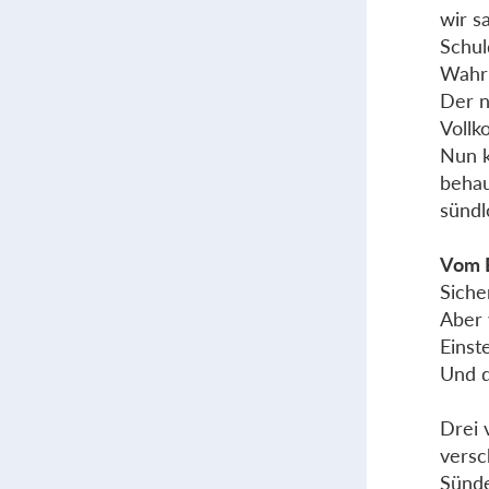
wir s
Schul
Wahrh
Der n
Vollk
Nun k
behau
sündl
Vom B
Siche
Aber 
Einst
Und d
Drei 
versc
Sünde