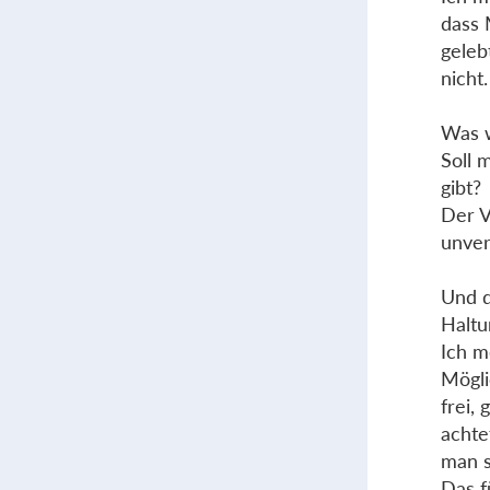
dass 
geleb
nicht
Was w
Soll 
gibt?
Der V
unver
Und d
Haltu
Ich m
Mögli
frei,
achte
man s
Das f