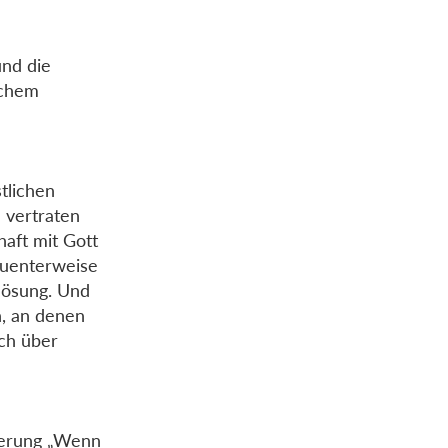
und die
lchem
tlichen
 vertraten
aft mit Gott
quenterweise
rlösung. Und
n, an denen
uch über
ierung „Wenn