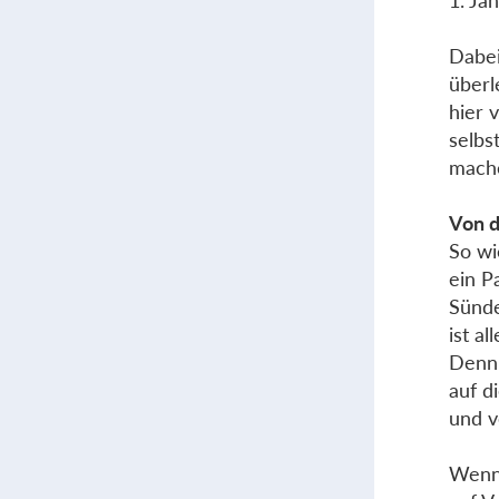
1. Ja
Dabei
überl
hier 
selbs
mache
Von d
So wi
ein P
Sünde
ist al
Denn 
auf d
und v
Wenn 