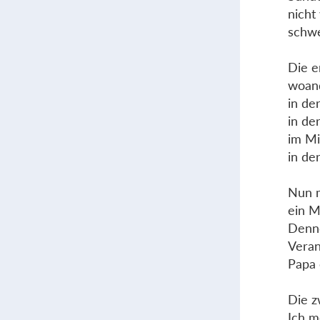
nicht
schwe
Die e
woan
in de
in de
im Mi
in de
Nun m
ein M
Denno
Veran
Papa 
Die z
Ich m