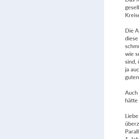
gesel
Kreis
Die A
diese
schmu
wie s
sind,
ja au
guten
Auch 
hätte
Liebe
überz
Paral