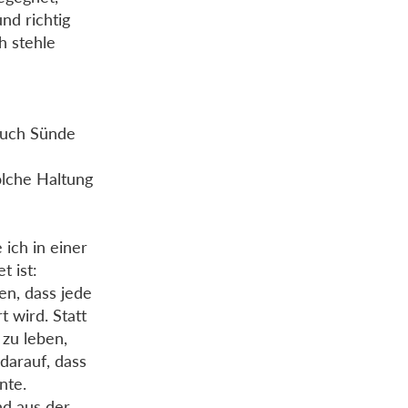
nd richtig
h stehle
auch Sünde
olche Haltung
 ich in einer
t ist:
en, dass jede
 wird. Statt
 zu leben,
darauf, dass
nte.
nd aus der