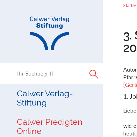
Direkt
Direkt
Startse
zur
zum
Navigation
Inhalt
springen
springen
3.
20
Autor
Pfarr
[
Gert
Calwer Verlag-
1. Jo
Stiftung
Liebe
Calwer Predigten
wie e
Online
heuti