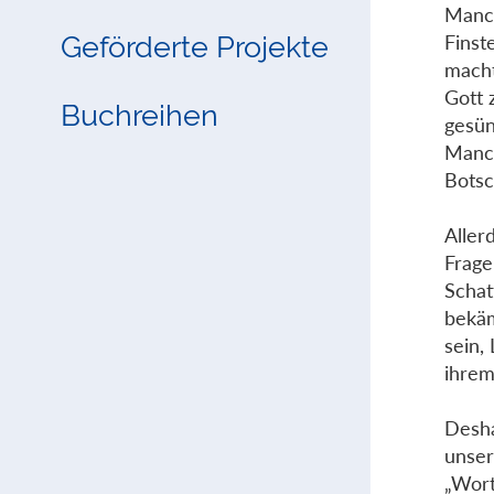
Manch
Geförderte Projekte
Finst
macht
Gott 
Buchreihen
gesün
Manch
Botsc
Aller
Frage
Schat
bekäm
sein,
ihrem
Desha
unser
„Wort