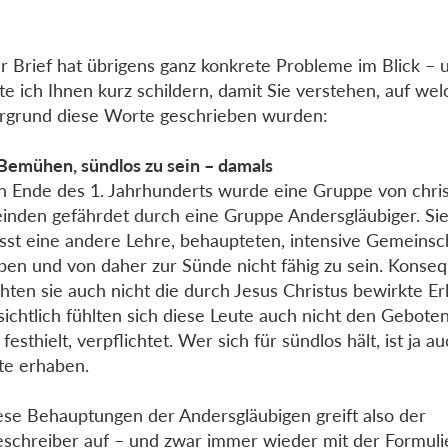
r Brief hat übrigens ganz konkrete Probleme im Blick – 
e ich Ihnen kurz schildern, damit Sie verstehen, auf we
rgrund diese Worte geschrieben wurden:
emühen, sündlos zu sein – damals
 Ende des 1. Jahrhunderts wurde eine Gruppe von chris
nden gefährdet durch eine Gruppe Andersgläubiger. Sie
st eine andere Lehre, behaupteten, intensive Gemeinsch
ben und von daher zur Sünde nicht fähig zu sein. Konse
hten sie auch nicht die durch Jesus Christus bewirkte E
sichtlich fühlten sich diese Leute auch nicht den Gebote
festhielt, verpflichtet. Wer sich für sündlos hält, ist ja a
e erhaben.
iese Behauptungen der Andersgläubigen greift also der
eschreiber auf – und zwar immer wieder mit der Formul