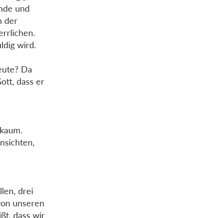
ünde und
n der
rrlichen.
dig wird.
eute? Da
ott, dass er
 kaum.
nsichten,
len, drei
von unseren
ßt, dass wir