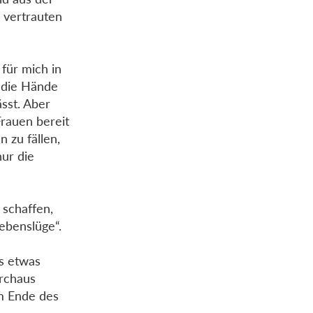
 vertrauten
 für mich in
h die Hände
sst. Aber
rauen bereit
 zu fällen,
nur die
 schaffen,
Lebenslüge“.
es etwas
urchaus
m Ende des