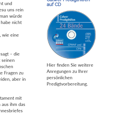
ht und
auf CD
Jesu uns rein
, man würde
habe nicht
, wie eine
sagt – die
t seinen
Hier finden Sie weitere
enschen
Anregungen zu Ihrer
e Fragen zu
persönlichen
iden, aber in
Predigtvorbereitung.
stament mit
h aus ihm das
nnesbriefes