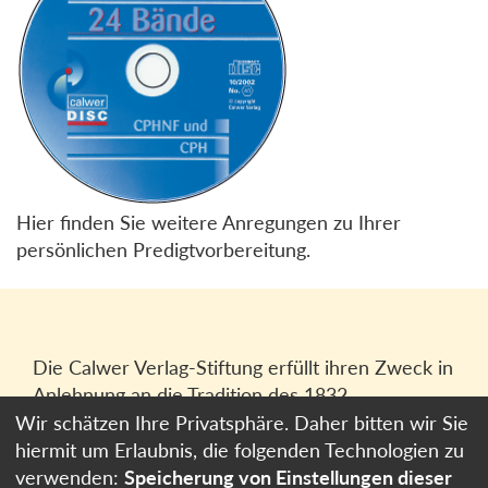
Hier finden Sie weitere Anregungen zu Ihrer
persönlichen Predigtvorbereitung.
Die Calwer Verlag-Stiftung erfüllt ihren Zweck in
Anlehnung an die Tradition des 1832
gegründeten Calwer Verlagsvereins, der
Wir schätzen Ihre Privatsphäre. Daher bitten wir Sie
heutigen
Calwer Verlag Bücher und Medien
hiermit um Erlaubnis, die folgenden Technologien zu
GmbH
in Stuttgart.
verwenden:
Speicherung von Einstellungen dieser