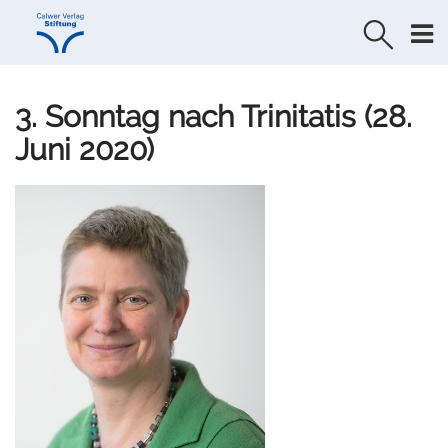
Direkt
Direkt
zur
zum
Navigation
Inhalt
springen
springen
3. Sonntag nach Trinitatis (28.
Juni 2020)