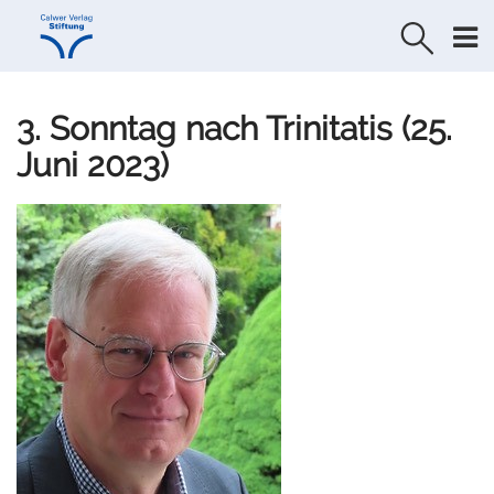
Direkt
Direkt
zur
zum
Navigation
Inhalt
springen
springen
3. Sonntag nach Trinitatis (25.
Juni 2023)