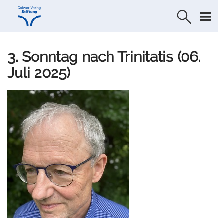
Direkt
Direkt
zur
zum
Navigation
Inhalt
springen
springen
3. Sonntag nach Trinitatis (06.
Juli 2025)