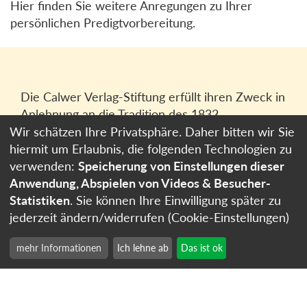
Hier finden Sie weitere Anregungen zu Ihrer
persönlichen Predigtvorbereitung.
Die Calwer Verlag-Stiftung erfüllt ihren Zweck in
Anlehnung an die Tradition des 1832
gegründeten Calwer Verlagsvereins, der
Wir schätzen Ihre Privatsphäre. Daher bitten wir Sie
heutigen
Calwer Verlag Bücher und Medien
hiermit um Erlaubnis, die folgenden Technologien zu
GmbH
in Stuttgart.
verwenden:
Speicherung von Einstellungen dieser
Anwendung, Abspielen von Videos & Besucher-
Impressum
Statistiken
. Sie können Ihre Einwilligung später zu
Datenschutzerklärung
jederzeit ändern/widerrufen (Cookie-Einstellungen)
Cookie-Einstellungen
mehr Informationen
Ich lehne ab
Das ist ok