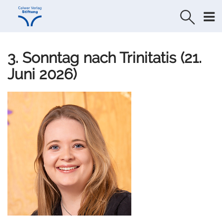
Direkt
Direkt
zur
zum
Navigation
Inhalt
springen
springen
3. Sonntag nach Trinitatis (21.
Juni 2026)