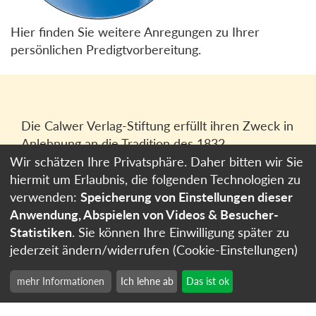
Hier finden Sie weitere Anregungen zu Ihrer
persönlichen Predigtvorbereitung.
Die Calwer Verlag-Stiftung erfüllt ihren Zweck in
Anlehnung an die Tradition des 1832
gegründeten Calwer Verlagsvereins, der
Wir schätzen Ihre Privatsphäre. Daher bitten wir Sie
heutigen
Calwer Verlag Bücher und Medien
hiermit um Erlaubnis, die folgenden Technologien zu
GmbH
in Stuttgart.
verwenden:
Speicherung von Einstellungen dieser
Anwendung, Abspielen von Videos & Besucher-
Impressum
Statistiken
. Sie können Ihre Einwilligung später zu
Datenschutzerklärung
jederzeit ändern/widerrufen (Cookie-Einstellungen)
Cookie-Einstellungen
mehr Informationen
Ich lehne ab
Das ist ok