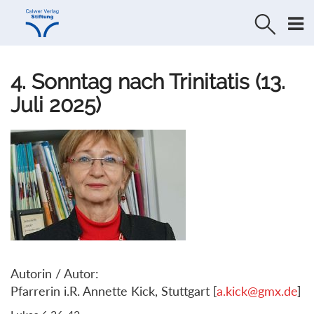
Direkt
Direkt
zur
zum
Navigation
Inhalt
springen
springen
4. Sonntag nach Trinitatis (13.
Juli 2025)
Autorin / Autor:
Pfarrerin i.R. Annette Kick, Stuttgart [
a.kick@gmx.de
]