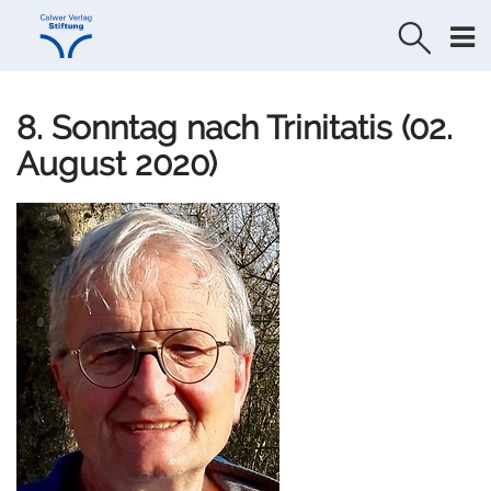
Direkt
Direkt
zur
zum
Navigation
Inhalt
springen
springen
8. Sonntag nach Trinitatis (02.
August 2020)