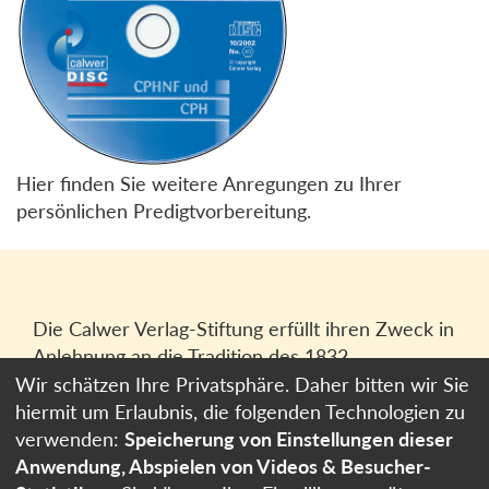
Hier finden Sie weitere Anregungen zu Ihrer
persönlichen Predigtvorbereitung.
Die Calwer Verlag-Stiftung erfüllt ihren Zweck in
Anlehnung an die Tradition des 1832
gegründeten Calwer Verlagsvereins, der
Wir schätzen Ihre Privatsphäre. Daher bitten wir Sie
heutigen
Calwer Verlag Bücher und Medien
hiermit um Erlaubnis, die folgenden Technologien zu
GmbH
in Stuttgart.
verwenden:
Speicherung von Einstellungen dieser
Anwendung, Abspielen von Videos & Besucher-
Impressum