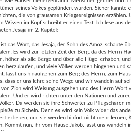
: wie Häuser niedergebrannt, Menschen getötet und di
gtümer seines Volkes geplündert wurden. Sicher kannte e
ichten, die von grausamen Kriegsereignissen erzählen. 
m Wissen im Kopf schreibt er einen Text. Ich lese aus 
eten Jesaja im 2. Kapitel:
 ist das Wort, das Jesaja, der Sohn des Amoz, schaute ü
alem. Es wird zur letzten Zeit der Berg, da des Herrn Haus
n, höher als alle Berge und über alle Hügel erhaben, und
n herzulaufen, und viele Völker werden hingehen und s
, lasst uns hinaufgehen zum Berg des Herrn, zum Haus
s, dass er uns lehre seine Wege und wir wandeln auf sei
von Zion wird Weisung ausgehen und des Herrn Wort 
alem. Und er wird richten unter den Nationen und zure
 Völker. Da werden sie ihre Schwerter zu Pflugscharen 
Spieße zu Sicheln. Denn es wird kein Volk wider das ande
rt erheben, und sie werden hinfort nicht mehr lernen, K
n. Kommt nun, ihr vom Hause Jakob, lasst uns wandeln i