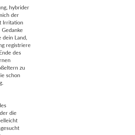
ng, hybrider
mich der
Irritation
in Gedanke
e dein Land,
g registriere
 Ende des
ernen
oßeltern zu
die schon
g.
des
der die
elleicht
mgesucht