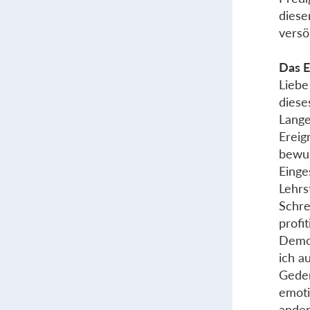
diese
versö
Das E
Liebe
diese
Lange
Ereig
bewus
Einge
Lehrs
Schre
profi
Demok
ich a
Geden
emoti
ander