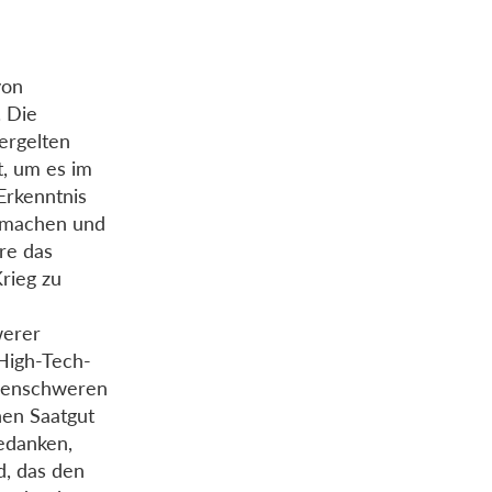
von
. Die
ergelten
st, um es im
Erkenntnis
n machen und
re das
rieg zu
werer
 High-Tech-
nnenschweren
nen Saatgut
edanken,
d, das den