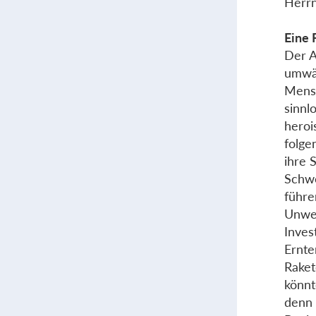
Herrn
Eine 
Der A
umwäl
Mensc
sinnl
heroi
folge
ihre 
Schwe
führe
Unwei
Inves
Ernte
Raket
könnt
denn 