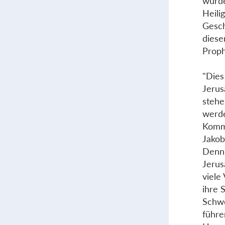
wurde
Heili
Gesch
diese
Proph
"Dies
Jerus
stehe
werde
Kommt
Jakob
Denn 
Jerus
viele
ihre 
Schwe
führe