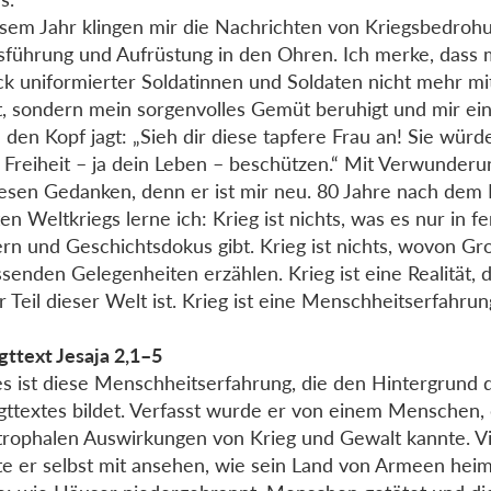
esem Jahr klingen mir die Nachrichten von Kriegsbedrohu
sführung und Aufrüstung in den Ohren. Ich merke, dass 
ck uniformierter Soldatinnen und Soldaten nicht mehr mit 
lt, sondern mein sorgenvolles Gemüt beruhigt und mir e
 den Kopf jagt: „Sieh dir diese tapfere Frau an! Sie würd
 Freiheit – ja dein Leben – beschützen.“ Mit Verwunderun
iesen Gedanken, denn er ist mir neu. 80 Jahre nach dem
en Weltkriegs lerne ich: Krieg ist nichts, was es nur in f
rn und Geschichtsdokus gibt. Krieg ist nichts, wovon Gr
senden Gelegenheiten erzählen. Krieg ist eine Realität, 
 Teil dieser Welt ist. Krieg ist eine Menschheitserfahrun
gttext Jesaja 2,1–5
s ist diese Menschheitserfahrung, die den Hintergrund 
gttextes bildet. Verfasst wurde er von einem Menschen, 
trophalen Auswirkungen von Krieg und Gewalt kannte. Vi
e er selbst mit ansehen, wie sein Land von Armeen hei