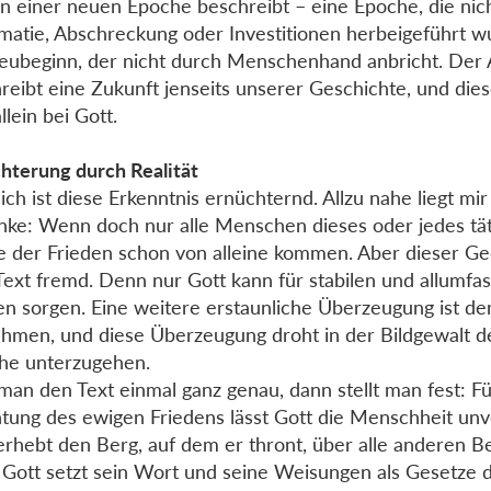
n einer neuen Epoche beschreibt – eine Epoche, die nic
matie, Abschreckung oder Investitionen herbeigeführt wu
eubeginn, der nicht durch Menschenhand anbricht. Der 
reibt eine Zukunft jenseits unserer Geschichte, und die
allein bei Gott.
hterung durch Realität
ich ist diese Erkenntnis ernüchternd. Allzu nahe liegt mir
ke: Wenn doch nur alle Menschen dieses oder jedes tä
 der Frieden schon von alleine kommen. Aber dieser Ge
ext fremd. Denn nur Gott kann für stabilen und allumfa
en sorgen. Eine weitere erstaunliche Überzeugung ist de
hmen, und diese Überzeugung droht in der Bildgewalt d
he unterzugehen.
 man den Text einmal ganz genau, dann stellt man fest: Fü
htung des ewigen Friedens lässt Gott die Menschheit unv
erhebt den Berg, auf dem er thront, über alle anderen B
 Gott setzt sein Wort und seine Weisungen als Gesetze d