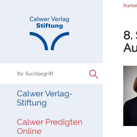
Direkt
Direkt
Startse
zur
zum
Navigation
Inhalt
springen
springen
8.
Au
Calwer Verlag-
Stiftung
Calwer Predigten
Online