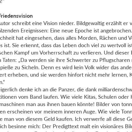
!"
Friedensvision
utor schreibt eine Vision nieder. Bildgewaltig erzählt er 
zenden Ereignissen: Eine neue Epoche ist angebrochen
hheit hat eingesehen, dass alles Morden, Rächen und V
os ist. Sie erkennt, dass das Leben doch viel zu wertvoll i
schen Kampf um Vorherrschaft zu verlieren. Und dieser 
n Taten: „Da werden sie ihre Schwerter zu Pflugschare
Spieße zu Sicheln. Denn es wird kein Volk wider das ande
rt erheben, und sie werden hinfort nicht mehr lernen, K
n.“
gerlich denke ich an die Panzer, die dank milliardensch
titionen vom Band laufen. Wie viele Kitas, Schulen oder
maschinen man aus ihnen bauen könnte! Bilder von to
en erscheinen vor meinem inneren Auge. Wie viele Ton
e man von diesem Geld kaufen. Ich verwerfe all diese G
ich besinne mich: Der Predigttext malt ein visionäres Bil