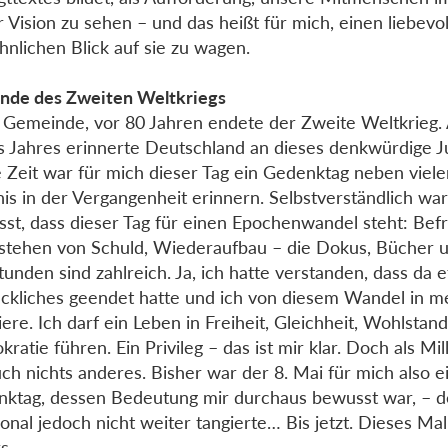
r Vision zu sehen – und das heißt für mich, einen liebevol
hnlichen Blick auf sie zu wagen.
nde des Zweiten Weltkriegs
 Gemeinde, vor 80 Jahren endete der Zweite Weltkrieg.
s Jahres erinnerte Deutschland an dieses denkwürdige J
 Zeit war für mich dieser Tag ein Gedenktag neben vielen
nis in der Vergangenheit erinnern. Selbstverständlich war
st, dass dieser Tag für einen Epochenwandel steht: Befr
stehen von Schuld, Wiederaufbau – die Dokus, Bücher 
tunden sind zahlreich. Ja, ich hatte verstanden, dass da 
ckliches geendet hatte und ich von diesem Wandel in 
tiere. Ich darf ein Leben in Freiheit, Gleichheit, Wohlstan
ratie führen. Ein Privileg – das ist mir klar. Doch als Mi
uch nichts anderes. Bisher war der 8. Mai für mich also e
ktag, dessen Bedeutung mir durchaus bewusst war, – d
onal jedoch nicht weiter tangierte… Bis jetzt. Dieses Mal 
s.