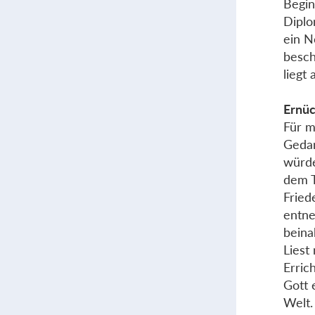
Begin
Diplo
ein N
besch
liegt 
Ernüc
Für m
Gedan
würde
dem T
Fried
entne
beina
Liest
Erric
Gott 
Welt.