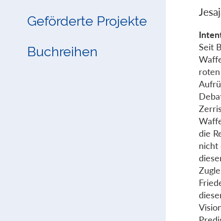
Jesa
Geförderte Projekte
Inten
Seit 
Buchreihen
Waffe
roten
Aufrü
Debat
Zerri
Waffe
die R
nicht
diese
Zugle
Fried
diese
Visio
Predi