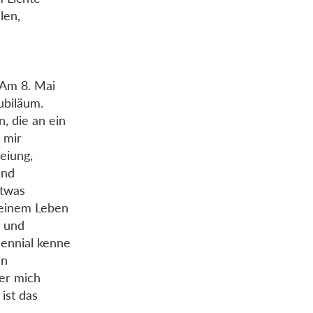
len,
 Am 8. Mai
ubiläum.
, die an ein
 mir
eiung,
und
etwas
meinem Leben
d und
llennial kenne
in
er mich
ist das