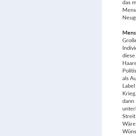
das m
Mensc
Neuge
Mensc
Große
Indiv
diese
Haare
Polit
als A
Label
Krieg
dann 
unter
Strei
Wären
Wünsc