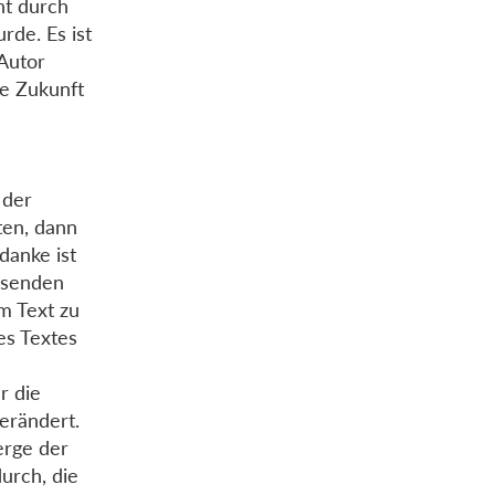
ht durch
rde. Es ist
Autor
se Zukunft
 der
ten, dann
danke ist
ssenden
m Text zu
es Textes
r die
erändert.
erge der
urch, die