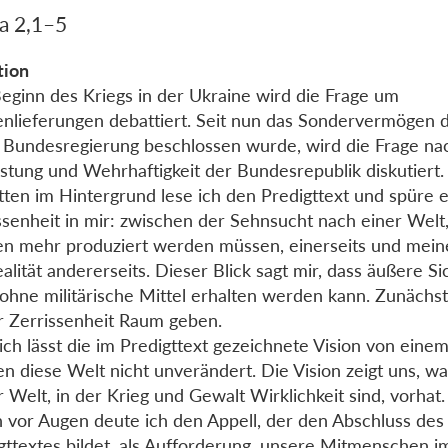
ja 2,1–5
tion
Beginn des Kriegs in der Ukraine wird die Frage um
nlieferungen debattiert. Seit nun das Sondervermögen 
 Bundesregierung beschlossen wurde, wird die Frage na
stung und Wehrhaftigkeit der Bundesrepublik diskutiert.
ten im Hintergrund lese ich den Predigttext und spüre e
ssenheit in mir: zwischen der Sehnsucht nach einer Welt,
n mehr produziert werden müssen, einerseits und mein
ealität andererseits. Dieser Blick sagt mir, dass äußere Si
 ohne militärische Mittel erhalten werden kann. Zunächs
r Zerrissenheit Raum geben.
ich lässt die im Predigttext gezeichnete Vision von eine
en diese Welt nicht unverändert. Die Vision zeigt uns, wa
r Welt, in der Krieg und Gewalt Wirklichkeit sind, vorhat.
n vor Augen deute ich den Appell, der den Abschluss des
gttextes bildet, als Aufforderung, unsere Mitmenschen i