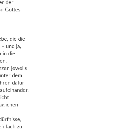
er der
on Gottes
be, die die
– und ja,
 in die
en.
nzen jeweils
 unter dem
ühren dafür
 aufeinander,
icht
äglichen
dürfnisse,
einfach zu