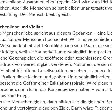
enschliche Zusammenleben regeln. Gott wird zum Richt
hen. Aber die Menschen selbst bleiben unangetastet v
staltung. Der Mensch bleibt gleich.
henliebe und Vielfalt
 Menschenliebe spricht aus diesem Gedanken – eine Lie
idualität der Menschen hochachtet. Wir sind verschieden 
 Verschiedenheit zieht Konflikte nach sich. Paare, die sich
 kriegen, weil sie Sauberkeit unterschiedlich interpretier
ische Gegenspieler, die geöffnete oder geschlossene Gre
usdruck von Gerechtigkeit verstehen. Nationen, die sich
 Freiheit für offene Gesellschaften einsetzen – andere f
. Prallen diese kleinen und großen Unterschiedlichkeiten
besteht die Gefahr einer Eskalationsspirale. Wird diese n
brochen, dann kann das Konsequenzen haben – vom allt
t bis zum Krieg.
 alle Menschen gleich, dann hätten alle die gleichen Be
he und verfolgten dieselben Ziele. Dann wäre Frieden 