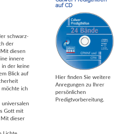
auf CD
der schwarz-
ch der
 Mit diesen
ine innere
 in der keine
em Blick auf
Hier finden Sie weitere
cherheit
Anregungen zu Ihrer
t möchte ich
persönlichen
Predigtvorbereitung.
m universalen
s Gott mit
 Mit dieser
m Lichte