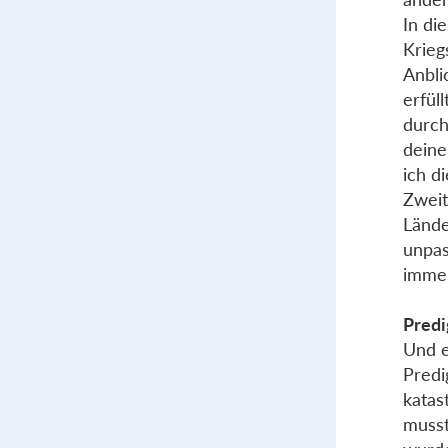
In di
Krieg
Anbli
erfül
durch
deine
ich d
Zweit
Lände
unpas
immer
Predi
Und e
Predi
katas
musst