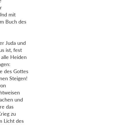
e
r
Und mit
dem Buch des
ber Juda und
 ist, fest
 alle Heiden
agen:
e des Gottes
nen Steigen!
von
chtweisen
machen und
re das
rieg zu
m Licht des