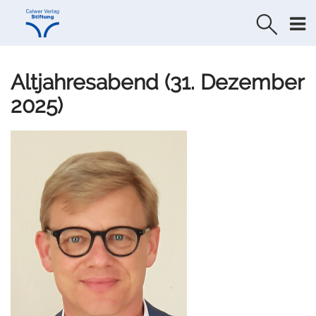
Direkt
Direkt
zur
zum
Navigation
Inhalt
springen
springen
Altjahresabend (31. Dezember
2025)