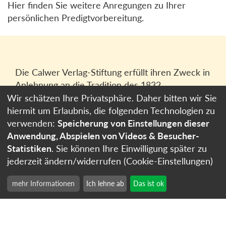
Hier finden Sie weitere Anregungen zu Ihrer
persönlichen Predigtvorbereitung.
Die Calwer Verlag-Stiftung erfüllt ihren Zweck in
Anlehnung an die Tradition des 1832
gegründeten Calwer Verlagsvereins, der
Wir schätzen Ihre Privatsphäre. Daher bitten wir Sie
heutigen
Calwer Verlag Bücher und Medien
hiermit um Erlaubnis, die folgenden Technologien zu
GmbH
in Stuttgart.
verwenden:
Speicherung von Einstellungen dieser
Anwendung, Abspielen von Videos & Besucher-
Impressum
Statistiken
. Sie können Ihre Einwilligung später zu
Datenschutzerklärung
jederzeit ändern/widerrufen (Cookie-Einstellungen)
Cookie-Einstellungen
mehr Informationen
Ich lehne ab
Das ist ok