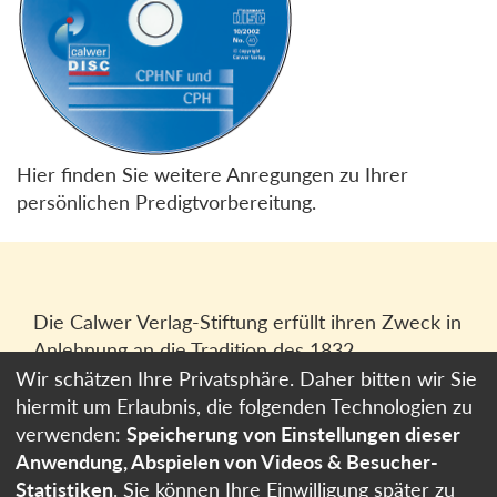
Hier finden Sie weitere Anregungen zu Ihrer
persönlichen Predigtvorbereitung.
Die Calwer Verlag-Stiftung erfüllt ihren Zweck in
Anlehnung an die Tradition des 1832
gegründeten Calwer Verlagsvereins, der
Wir schätzen Ihre Privatsphäre. Daher bitten wir Sie
heutigen
Calwer Verlag Bücher und Medien
hiermit um Erlaubnis, die folgenden Technologien zu
GmbH
in Stuttgart.
verwenden:
Speicherung von Einstellungen dieser
Anwendung, Abspielen von Videos & Besucher-
Impressum
Statistiken
. Sie können Ihre Einwilligung später zu