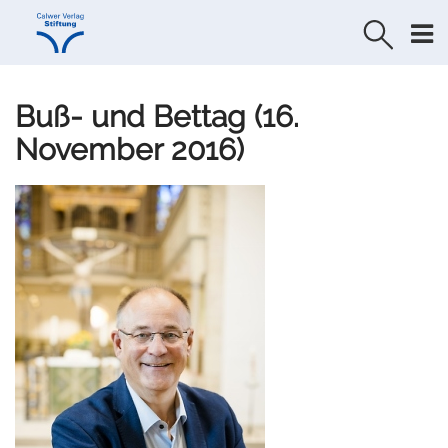
Direkt
Direkt
zur
zum
Navigation
Inhalt
springen
springen
Buß- und Bettag (16.
November 2016)