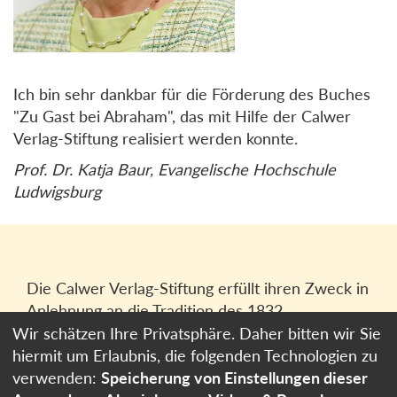
Ich bin sehr dankbar für die Förderung des Buches
"Zu Gast bei Abraham", das mit Hilfe der Calwer
Verlag-Stiftung realisiert werden konnte.
Prof. Dr. Katja Baur, Evangelische Hochschule
Ludwigsburg
Die Calwer Verlag-Stiftung erfüllt ihren Zweck in
Anlehnung an die Tradition des 1832
gegründeten Calwer Verlagsvereins, der
Wir schätzen Ihre Privatsphäre. Daher bitten wir Sie
heutigen
Calwer Verlag Bücher und Medien
hiermit um Erlaubnis, die folgenden Technologien zu
GmbH
in Stuttgart.
verwenden:
Speicherung von Einstellungen dieser