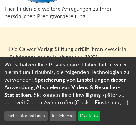
Hier finden Sie weitere Anregungen zu Ihrer
persönlichen Predigtvorbereitung.
Die Calwer Verlag-Stiftung erfüllt ihren Zweck in
Anlehnung an die Tradition des 1832
gegründeten Calwer Verlagsvereins, der
Wir schätzen Ihre Privatsphäre. Daher bitten wir Sie
heutigen
Calwer Verlag Bücher und Medien
hiermit um Erlaubnis, die folgenden Technologien zu
GmbH
in Stuttgart.
verwenden:
Speicherung von Einstellungen dieser
Anwendung, Abspielen von Videos & Besucher-
Impressum
Statistiken
. Sie können Ihre Einwilligung später zu
Datenschutzerklärung
jederzeit ändern/widerrufen (Cookie-Einstellungen)
Cookie-Einstellungen
mehr Informationen
Ich lehne ab
Das ist ok