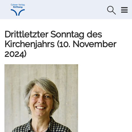
Direkt
Direkt
zur
zum
Navigation
Inhalt
springen
springen
Drittletzter Sonntag des
Kirchenjahrs (10. November
2024)