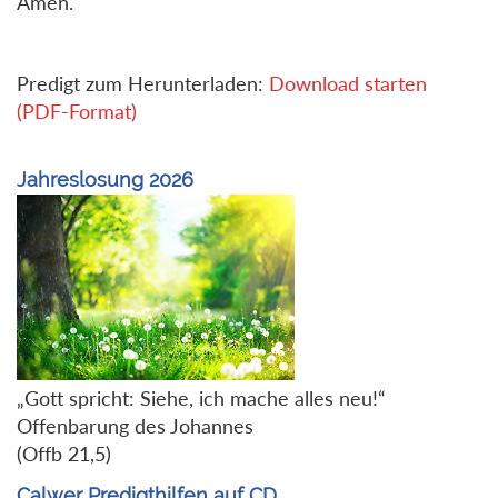
Amen.
Predigt zum Herunterladen:
Download starten
(PDF-Format)
Jahreslosung 2026
„Gott spricht: Siehe, ich mache alles neu!“
Offenbarung des Johannes
(Offb 21,5)
Calwer Predigthilfen auf CD