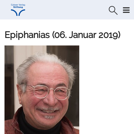
Direkt
Direkt
zur
zum
Navigation
Inhalt
springen
springen
Epiphanias (06. Januar 2019)