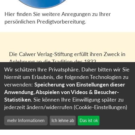
Hier finden Sie weitere Anregungen zu Ihrer
persönlichen Predigtvorbereitung.
Die Calwer Verlag-Stiftung erfüllt ihren Zweck in
Anlehnung an die Tradition des 1832
gegründeten Calwer Verlagsvereins, der
Wir schätzen Ihre Privatsphäre. Daher bitten wir Sie
heutigen
Calwer Verlag Bücher und Medien
hiermit um Erlaubnis, die folgenden Technologien zu
GmbH
in Stuttgart.
verwenden:
Speicherung von Einstellungen dieser
Anwendung, Abspielen von Videos & Besucher-
Impressum
Statistiken
. Sie können Ihre Einwilligung später zu
Datenschutzerklärung
jederzeit ändern/widerrufen (Cookie-Einstellungen)
Cookie-Einstellungen
mehr Informationen
Ich lehne ab
Das ist ok